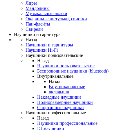
Лиры
Мандолины
Музыкальные ложки
Окарины, свистульки, свистки
Пан-флейты
Свирели
Наушники и гарнитуры
Назад
Наушники и гарнитуры
Наушники Hi-Fi
Наушники пользовательские
Назад
Наушники пользовательские
Беспроводные наушники (bluetooth)
Внутриканальные
Назад
Внутриканальные
вкладыши
Накладные наушники
Полноразмерные наушники
Спортивные наушники
Наушники профессиональные
Назад
Наушники профессиональные
DJ-наушники