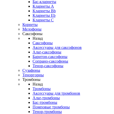
Бас-кларнеты
Кларнеты A
Кларнеты Bb
Кларнеты Eb
Кларнеты С
Корнеты
Мелофоны
Саксофоны
Назад
Саксофоны
Аксессуары для саксофонов
Альт-саксофоны
Баритон-саксофоны
Сопрано-саксофоны
Тенор-саксофоны
Сузафоны
Теноргорны
Тромбоны
Назад
Тромбоны
Аксессуары для тромбонов
Альт-тромбоны
Бас-тромбоны
Помповые тромбоны
Тенор-тромбоны