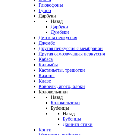
Глюкофоны
Гуиро
Дарбуки
Назад
Дарбуки
Думбеки
Детская перкуссия
Джембе
Другая перкуссия с мембраной
Другая самозвучащая перкуссия
Кабаса
Калимбы
Кастаньеты, трещотки
Кахоны
Клаве
Ковбелы, агого, блоки
Колокольчики
Назад
Колокольчики
Бубенцы
Назад
Бубенцы
Джингл-стики
Конги