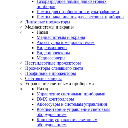
Газоразрядные лампы для световых
приборов
Лампы для стробоскопов и ультрафиолета
Лампы накаливания для световых приборов
Линзовые прожекторы
Медиасистемы и экраны
Назад
Медиасистемы и экраны
Аксессуары к медиасистемам
Видеомикшеры
Видеопроекторы
Медиасерверы
Нестандартные прожекторы
Прожекторы следящего света
Профильные прожекторы
Световые сканеры
Управление световыми приборами
Назад
Управление световыми приборами
DMX контроллеры
Аксессуары к системам управления
Компьютерное управление световым
оборудованием
Консоли управления световым
оборудованием