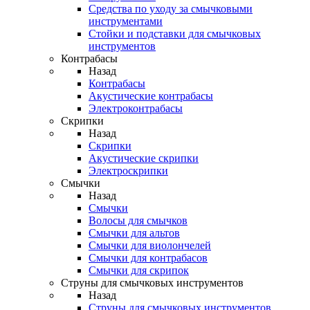
Средства по уходу за смычковыми
инструментами
Стойки и подставки для смычковых
инструментов
Контрабасы
Назад
Контрабасы
Акустические контрабасы
Электроконтрабасы
Скрипки
Назад
Скрипки
Акустические скрипки
Электроскрипки
Смычки
Назад
Смычки
Волосы для смычков
Смычки для альтов
Смычки для виолончелей
Смычки для контрабасов
Смычки для скрипок
Струны для смычковых инструментов
Назад
Струны для смычковых инструментов