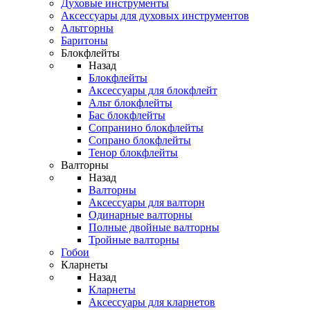
Духовые инструменты
Аксессуары для духовых инструментов
Альтгорны
Баритоны
Блокфлейты
Назад
Блокфлейты
Аксессуары для блокфлейт
Альт блокфлейты
Бас блокфлейты
Сопранино блокфлейты
Сопрано блокфлейты
Тенор блокфлейты
Валторны
Назад
Валторны
Аксессуары для валторн
Одинарные валторны
Полные двойные валторны
Тройные валторны
Гобои
Кларнеты
Назад
Кларнеты
Аксессуары для кларнетов