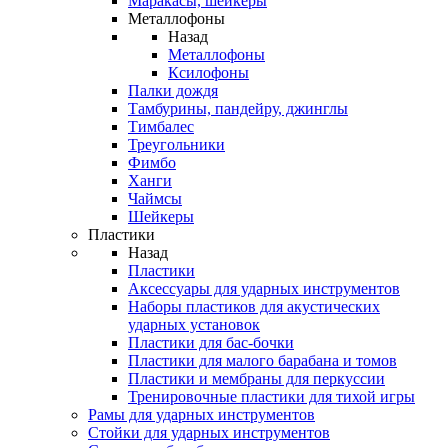
Маракасы, шейкеры
Металлофоны
Назад
Металлофоны
Ксилофоны
Палки дождя
Тамбурины, пандейру, джинглы
Тимбалес
Треугольники
Фимбо
Ханги
Чаймсы
Шейкеры
Пластики
Назад
Пластики
Аксессуары для ударных инструментов
Наборы пластиков для акустических
ударных установок
Пластики для бас-бочки
Пластики для малого барабана и томов
Пластики и мембраны для перкуссии
Тренировочные пластики для тихой игры
Рамы для ударных инструментов
Стойки для ударных инструментов