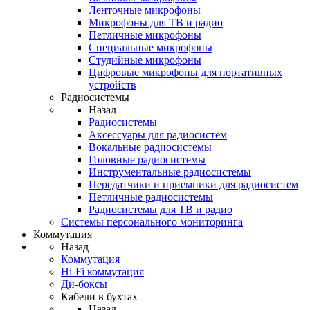
Ленточные микрофоны
Микрофоны для ТВ и радио
Петличные микрофоны
Специальные микрофоны
Студийные микрофоны
Цифровые микрофоны для портативных
устройств
Радиосистемы
Назад
Радиосистемы
Аксессуары для радиосистем
Вокальные радиосистемы
Головные радиосистемы
Инструментальные радиосистемы
Передатчики и приемники для радиосистем
Петличные радиосистемы
Радиосистемы для ТВ и радио
Системы персонального мониторинга
Коммутация
Назад
Коммутация
Hi-Fi коммутация
Ди-боксы
Кабели в бухтах
Назад