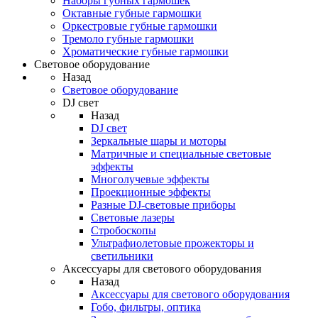
Наборы губных гармошек
Октавные губные гармошки
Оркестровые губные гармошки
Тремоло губные гармошки
Хроматические губные гармошки
Световое оборудование
Назад
Световое оборудование
DJ свет
Назад
DJ свет
Зеркальные шары и моторы
Матричные и специальные световые
эффекты
Многолучевые эффекты
Проекционные эффекты
Разные DJ-световые приборы
Световые лазеры
Стробоскопы
Ультрафиолетовые прожекторы и
светильники
Аксессуары для светового оборудования
Назад
Аксессуары для светового оборудования
Гобо, фильтры, оптика