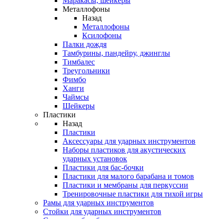
Маракасы, шейкеры
Металлофоны
Назад
Металлофоны
Ксилофоны
Палки дождя
Тамбурины, пандейру, джинглы
Тимбалес
Треугольники
Фимбо
Ханги
Чаймсы
Шейкеры
Пластики
Назад
Пластики
Аксессуары для ударных инструментов
Наборы пластиков для акустических
ударных установок
Пластики для бас-бочки
Пластики для малого барабана и томов
Пластики и мембраны для перкуссии
Тренировочные пластики для тихой игры
Рамы для ударных инструментов
Стойки для ударных инструментов