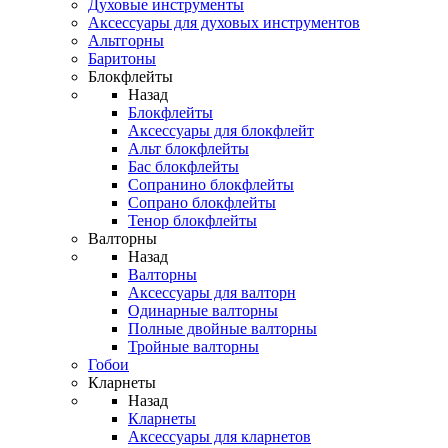
Духовые инструменты
Аксессуары для духовых инструментов
Альтгорны
Баритоны
Блокфлейты
Назад
Блокфлейты
Аксессуары для блокфлейт
Альт блокфлейты
Бас блокфлейты
Сопранино блокфлейты
Сопрано блокфлейты
Тенор блокфлейты
Валторны
Назад
Валторны
Аксессуары для валторн
Одинарные валторны
Полные двойные валторны
Тройные валторны
Гобои
Кларнеты
Назад
Кларнеты
Аксессуары для кларнетов