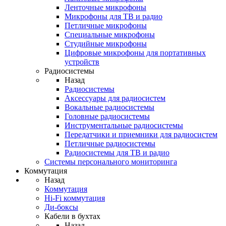
Ленточные микрофоны
Микрофоны для ТВ и радио
Петличные микрофоны
Специальные микрофоны
Студийные микрофоны
Цифровые микрофоны для портативных
устройств
Радиосистемы
Назад
Радиосистемы
Аксессуары для радиосистем
Вокальные радиосистемы
Головные радиосистемы
Инструментальные радиосистемы
Передатчики и приемники для радиосистем
Петличные радиосистемы
Радиосистемы для ТВ и радио
Системы персонального мониторинга
Коммутация
Назад
Коммутация
Hi-Fi коммутация
Ди-боксы
Кабели в бухтах
Назад