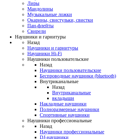
Лиры
Мандолины
Музыкальные ложки
Окарины, свистульки, свистки
Пан-флейты
Свирели
Наушники и гарнитуры
Назад
Наушники и гарнитуры
Наушники Hi-Fi
Наушники пользовательские
Назад
Наушники пользовательские
Беспроводные наушники (bluetooth)
Внутриканальные
Назад
Внутриканальные
вкладыши
Накладные наушники
Полноразмерные наушники
Спортивные наушники
Наушники профессиональные
Назад
Наушники профессиональные
DJ-наушники