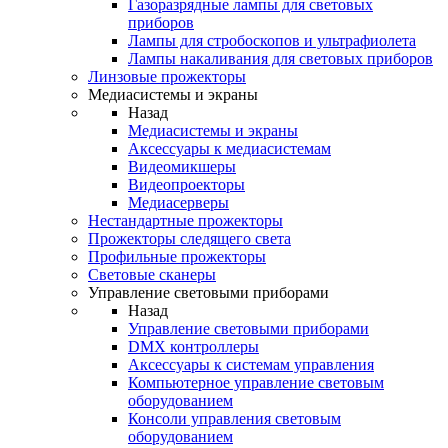
Газоразрядные лампы для световых
приборов
Лампы для стробоскопов и ультрафиолета
Лампы накаливания для световых приборов
Линзовые прожекторы
Медиасистемы и экраны
Назад
Медиасистемы и экраны
Аксессуары к медиасистемам
Видеомикшеры
Видеопроекторы
Медиасерверы
Нестандартные прожекторы
Прожекторы следящего света
Профильные прожекторы
Световые сканеры
Управление световыми приборами
Назад
Управление световыми приборами
DMX контроллеры
Аксессуары к системам управления
Компьютерное управление световым
оборудованием
Консоли управления световым
оборудованием