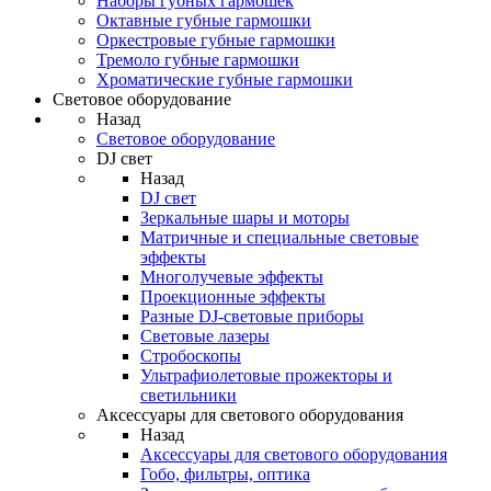
Наборы губных гармошек
Октавные губные гармошки
Оркестровые губные гармошки
Тремоло губные гармошки
Хроматические губные гармошки
Световое оборудование
Назад
Световое оборудование
DJ свет
Назад
DJ свет
Зеркальные шары и моторы
Матричные и специальные световые
эффекты
Многолучевые эффекты
Проекционные эффекты
Разные DJ-световые приборы
Световые лазеры
Стробоскопы
Ультрафиолетовые прожекторы и
светильники
Аксессуары для светового оборудования
Назад
Аксессуары для светового оборудования
Гобо, фильтры, оптика