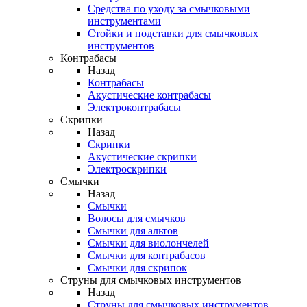
Средства по уходу за смычковыми
инструментами
Стойки и подставки для смычковых
инструментов
Контрабасы
Назад
Контрабасы
Акустические контрабасы
Электроконтрабасы
Скрипки
Назад
Скрипки
Акустические скрипки
Электроскрипки
Смычки
Назад
Смычки
Волосы для смычков
Смычки для альтов
Смычки для виолончелей
Смычки для контрабасов
Смычки для скрипок
Струны для смычковых инструментов
Назад
Струны для смычковых инструментов