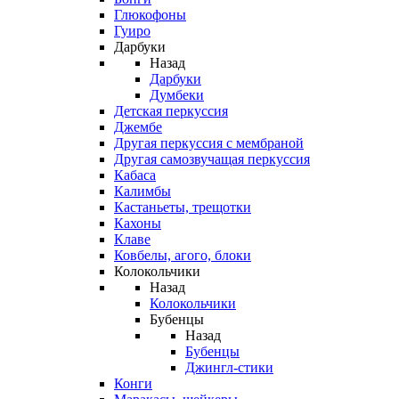
Глюкофоны
Гуиро
Дарбуки
Назад
Дарбуки
Думбеки
Детская перкуссия
Джембе
Другая перкуссия с мембраной
Другая самозвучащая перкуссия
Кабаса
Калимбы
Кастаньеты, трещотки
Кахоны
Клаве
Ковбелы, агого, блоки
Колокольчики
Назад
Колокольчики
Бубенцы
Назад
Бубенцы
Джингл-стики
Конги