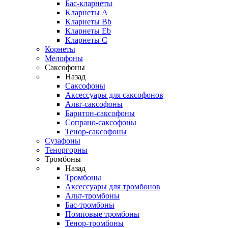
Бас-кларнеты
Кларнеты A
Кларнеты Bb
Кларнеты Eb
Кларнеты С
Корнеты
Мелофоны
Саксофоны
Назад
Саксофоны
Аксессуары для саксофонов
Альт-саксофоны
Баритон-саксофоны
Сопрано-саксофоны
Тенор-саксофоны
Сузафоны
Теноргорны
Тромбоны
Назад
Тромбоны
Аксессуары для тромбонов
Альт-тромбоны
Бас-тромбоны
Помповые тромбоны
Тенор-тромбоны