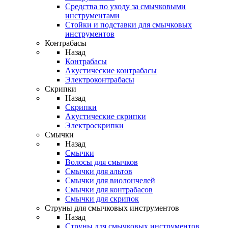
Средства по уходу за смычковыми
инструментами
Стойки и подставки для смычковых
инструментов
Контрабасы
Назад
Контрабасы
Акустические контрабасы
Электроконтрабасы
Скрипки
Назад
Скрипки
Акустические скрипки
Электроскрипки
Смычки
Назад
Смычки
Волосы для смычков
Смычки для альтов
Смычки для виолончелей
Смычки для контрабасов
Смычки для скрипок
Струны для смычковых инструментов
Назад
Струны для смычковых инструментов