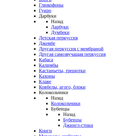
Глюкофоны
Гуиро
Дарбуки
Назад
Дарбуки
Думбеки
Детская перкуссия
Джембе
Другая перкуссия с мембраной
Другая самозвучащая перкуссия
Кабаса
Калимбы
Кастаньеты, трещотки
Кахоны
Клаве
Ковбелы, агого, блоки
Колокольчики
Назад
Колокольчики
Бубенцы
Назад
Бубенцы
Джингл-стики
Конги