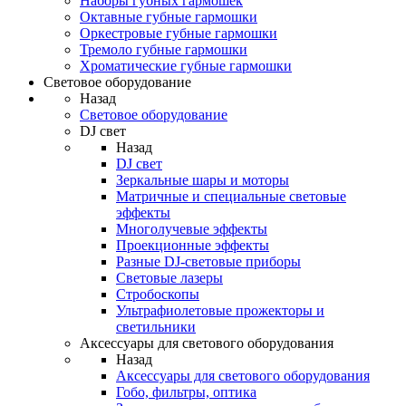
Наборы губных гармошек
Октавные губные гармошки
Оркестровые губные гармошки
Тремоло губные гармошки
Хроматические губные гармошки
Световое оборудование
Назад
Световое оборудование
DJ свет
Назад
DJ свет
Зеркальные шары и моторы
Матричные и специальные световые
эффекты
Многолучевые эффекты
Проекционные эффекты
Разные DJ-световые приборы
Световые лазеры
Стробоскопы
Ультрафиолетовые прожекторы и
светильники
Аксессуары для светового оборудования
Назад
Аксессуары для светового оборудования
Гобо, фильтры, оптика