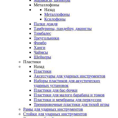
Маракасы, шейкеры
Металлофоны
Назад
Металлофоны
Ксилофоны
Палки дождя
Тамбурины, пандейру, джинглы
Тимбалес
Треугольники
Фимбо
Ханги
Чаймсы
Шейкеры
Пластики
Назад
Пластики
Аксессуары для ударных инструментов
Наборы пластиков для акустических
ударных установок
Пластики для бас-бочки
Пластики для малого барабана и томов
Пластики и мембраны для перкуссии
Тренировочные пластики для тихой игры
Рамы для ударных инструментов
Стойки для ударных инструментов