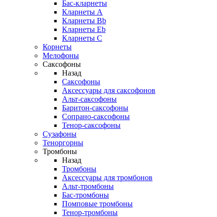
Бас-кларнеты
Кларнеты A
Кларнеты Bb
Кларнеты Eb
Кларнеты С
Корнеты
Мелофоны
Саксофоны
Назад
Саксофоны
Аксессуары для саксофонов
Альт-саксофоны
Баритон-саксофоны
Сопрано-саксофоны
Тенор-саксофоны
Сузафоны
Теноргорны
Тромбоны
Назад
Тромбоны
Аксессуары для тромбонов
Альт-тромбоны
Бас-тромбоны
Помповые тромбоны
Тенор-тромбоны