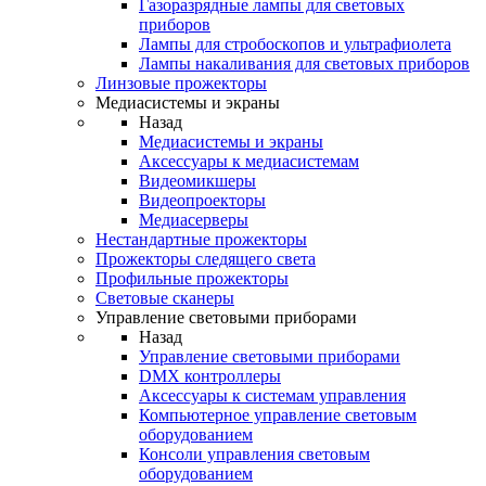
Газоразрядные лампы для световых
приборов
Лампы для стробоскопов и ультрафиолета
Лампы накаливания для световых приборов
Линзовые прожекторы
Медиасистемы и экраны
Назад
Медиасистемы и экраны
Аксессуары к медиасистемам
Видеомикшеры
Видеопроекторы
Медиасерверы
Нестандартные прожекторы
Прожекторы следящего света
Профильные прожекторы
Световые сканеры
Управление световыми приборами
Назад
Управление световыми приборами
DMX контроллеры
Аксессуары к системам управления
Компьютерное управление световым
оборудованием
Консоли управления световым
оборудованием