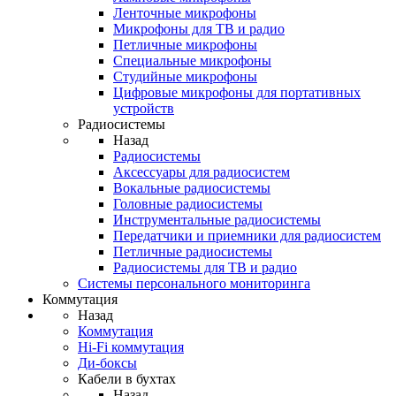
Ленточные микрофоны
Микрофоны для ТВ и радио
Петличные микрофоны
Специальные микрофоны
Студийные микрофоны
Цифровые микрофоны для портативных
устройств
Радиосистемы
Назад
Радиосистемы
Аксессуары для радиосистем
Вокальные радиосистемы
Головные радиосистемы
Инструментальные радиосистемы
Передатчики и приемники для радиосистем
Петличные радиосистемы
Радиосистемы для ТВ и радио
Системы персонального мониторинга
Коммутация
Назад
Коммутация
Hi-Fi коммутация
Ди-боксы
Кабели в бухтах
Назад