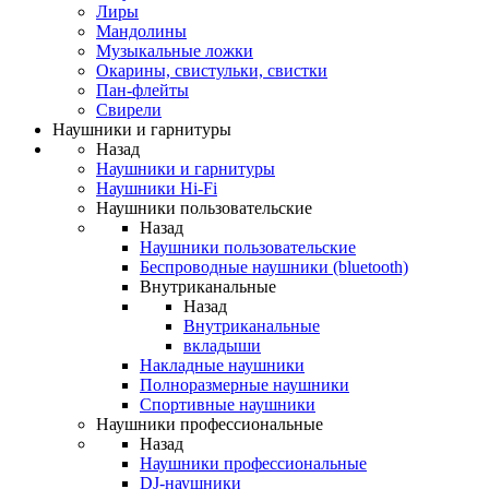
Лиры
Мандолины
Музыкальные ложки
Окарины, свистульки, свистки
Пан-флейты
Свирели
Наушники и гарнитуры
Назад
Наушники и гарнитуры
Наушники Hi-Fi
Наушники пользовательские
Назад
Наушники пользовательские
Беспроводные наушники (bluetooth)
Внутриканальные
Назад
Внутриканальные
вкладыши
Накладные наушники
Полноразмерные наушники
Спортивные наушники
Наушники профессиональные
Назад
Наушники профессиональные
DJ-наушники