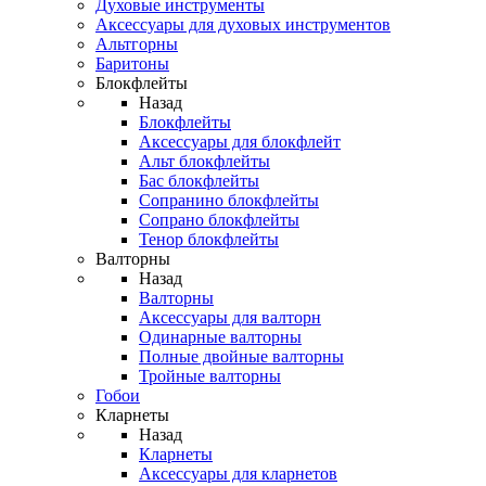
Духовые инструменты
Аксессуары для духовых инструментов
Альтгорны
Баритоны
Блокфлейты
Назад
Блокфлейты
Аксессуары для блокфлейт
Альт блокфлейты
Бас блокфлейты
Сопранино блокфлейты
Сопрано блокфлейты
Тенор блокфлейты
Валторны
Назад
Валторны
Аксессуары для валторн
Одинарные валторны
Полные двойные валторны
Тройные валторны
Гобои
Кларнеты
Назад
Кларнеты
Аксессуары для кларнетов