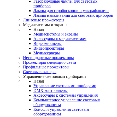
Газоразрядные лампы для световых
приборов
Лампы для стробоскопов и ультрафиолета
Лампы накаливания для световых приборов
Линзовые прожекторы
Медиасистемы и экраны
Назад
Медиасистемы и экраны
Аксессуары к медиасистемам
Видеомикшеры
Видеопроекторы
Медиасерверы
Нестандартные прожекторы
Прожекторы следящего света
Профильные прожекторы
Световые сканеры
Управление световыми приборами
Назад
Управление световыми приборами
DMX контроллеры
Аксессуары к системам управления
Компьютерное управление световым
оборудованием
Консоли управления световым
оборудованием