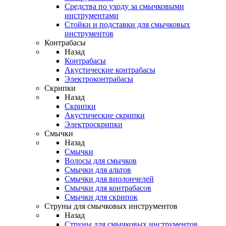
Средства по уходу за смычковыми
инструментами
Стойки и подставки для смычковых
инструментов
Контрабасы
Назад
Контрабасы
Акустические контрабасы
Электроконтрабасы
Скрипки
Назад
Скрипки
Акустические скрипки
Электроскрипки
Смычки
Назад
Смычки
Волосы для смычков
Смычки для альтов
Смычки для виолончелей
Смычки для контрабасов
Смычки для скрипок
Струны для смычковых инструментов
Назад
Струны для смычковых инструментов