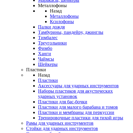
Маракасы, шейкеры
Металлофоны
Назад
Металлофоны
Ксилофоны
Палки дождя
Тамбурины, пандейру, джинглы
Тимбалес
Треугольники
Фимбо
Ханги
Чаймсы
Шейкеры
Пластики
Назад
Пластики
Аксессуары для ударных инструментов
Наборы пластиков для акустических
ударных установок
Пластики для бас-бочки
Пластики для малого барабана и томов
Пластики и мембраны для перкуссии
Тренировочные пластики для тихой игры
Рамы для ударных инструментов
Стойки для ударных инструментов