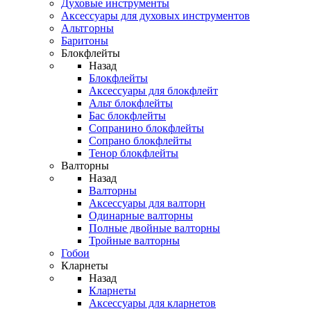
Духовые инструменты
Аксессуары для духовых инструментов
Альтгорны
Баритоны
Блокфлейты
Назад
Блокфлейты
Аксессуары для блокфлейт
Альт блокфлейты
Бас блокфлейты
Сопранино блокфлейты
Сопрано блокфлейты
Тенор блокфлейты
Валторны
Назад
Валторны
Аксессуары для валторн
Одинарные валторны
Полные двойные валторны
Тройные валторны
Гобои
Кларнеты
Назад
Кларнеты
Аксессуары для кларнетов