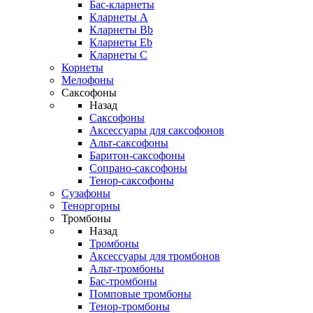
Бас-кларнеты
Кларнеты A
Кларнеты Bb
Кларнеты Eb
Кларнеты С
Корнеты
Мелофоны
Саксофоны
Назад
Саксофоны
Аксессуары для саксофонов
Альт-саксофоны
Баритон-саксофоны
Сопрано-саксофоны
Тенор-саксофоны
Сузафоны
Теноргорны
Тромбоны
Назад
Тромбоны
Аксессуары для тромбонов
Альт-тромбоны
Бас-тромбоны
Помповые тромбоны
Тенор-тромбоны