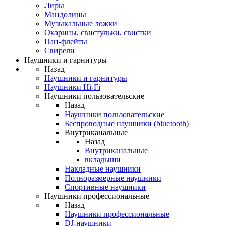
Лиры
Мандолины
Музыкальные ложки
Окарины, свистульки, свистки
Пан-флейты
Свирели
Наушники и гарнитуры
Назад
Наушники и гарнитуры
Наушники Hi-Fi
Наушники пользовательские
Назад
Наушники пользовательские
Беспроводные наушники (bluetooth)
Внутриканальные
Назад
Внутриканальные
вкладыши
Накладные наушники
Полноразмерные наушники
Спортивные наушники
Наушники профессиональные
Назад
Наушники профессиональные
DJ-наушники