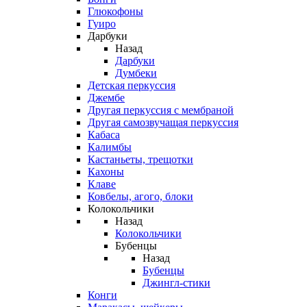
Глюкофоны
Гуиро
Дарбуки
Назад
Дарбуки
Думбеки
Детская перкуссия
Джембе
Другая перкуссия с мембраной
Другая самозвучащая перкуссия
Кабаса
Калимбы
Кастаньеты, трещотки
Кахоны
Клаве
Ковбелы, агого, блоки
Колокольчики
Назад
Колокольчики
Бубенцы
Назад
Бубенцы
Джингл-стики
Конги