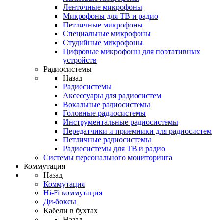
Ленточные микрофоны
Микрофоны для ТВ и радио
Петличные микрофоны
Специальные микрофоны
Студийные микрофоны
Цифровые микрофоны для портативных
устройств
Радиосистемы
Назад
Радиосистемы
Аксессуары для радиосистем
Вокальные радиосистемы
Головные радиосистемы
Инструментальные радиосистемы
Передатчики и приемники для радиосистем
Петличные радиосистемы
Радиосистемы для ТВ и радио
Системы персонального мониторинга
Коммутация
Назад
Коммутация
Hi-Fi коммутация
Ди-боксы
Кабели в бухтах
Назад