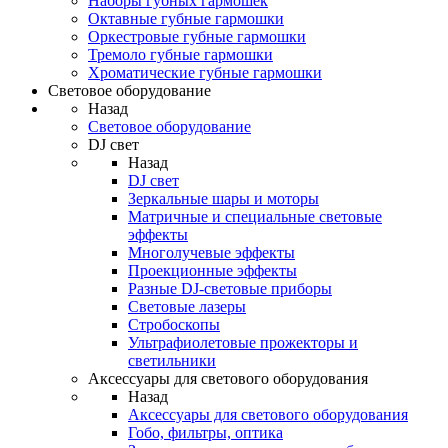
Наборы губных гармошек
Октавные губные гармошки
Оркестровые губные гармошки
Тремоло губные гармошки
Хроматические губные гармошки
Световое оборудование
Назад
Световое оборудование
DJ свет
Назад
DJ свет
Зеркальные шары и моторы
Матричные и специальные световые
эффекты
Многолучевые эффекты
Проекционные эффекты
Разные DJ-световые приборы
Световые лазеры
Стробоскопы
Ультрафиолетовые прожекторы и
светильники
Аксессуары для светового оборудования
Назад
Аксессуары для светового оборудования
Гобо, фильтры, оптика