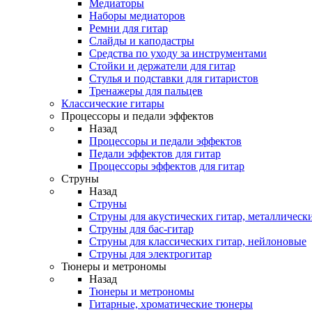
Медиаторы
Наборы медиаторов
Ремни для гитар
Слайды и каподастры
Средства по уходу за инструментами
Стойки и держатели для гитар
Стулья и подставки для гитаристов
Тренажеры для пальцев
Классические гитары
Процессоры и педали эффектов
Назад
Процессоры и педали эффектов
Педали эффектов для гитар
Процессоры эффектов для гитар
Струны
Назад
Струны
Струны для акустических гитар, металлическ
Струны для бас-гитар
Струны для классических гитар, нейлоновые
Струны для электрогитар
Тюнеры и метрономы
Назад
Тюнеры и метрономы
Гитарные, хроматические тюнеры