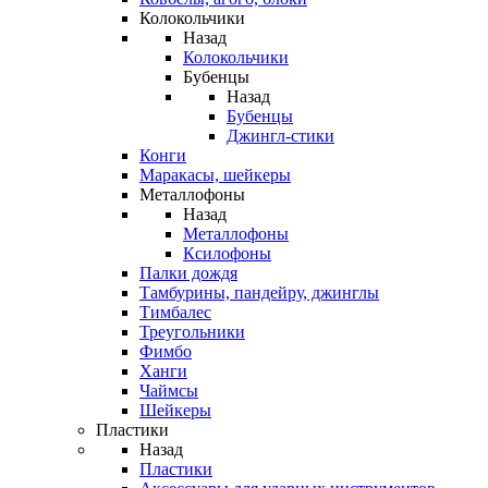
Колокольчики
Назад
Колокольчики
Бубенцы
Назад
Бубенцы
Джингл-стики
Конги
Маракасы, шейкеры
Металлофоны
Назад
Металлофоны
Ксилофоны
Палки дождя
Тамбурины, пандейру, джинглы
Тимбалес
Треугольники
Фимбо
Ханги
Чаймсы
Шейкеры
Пластики
Назад
Пластики