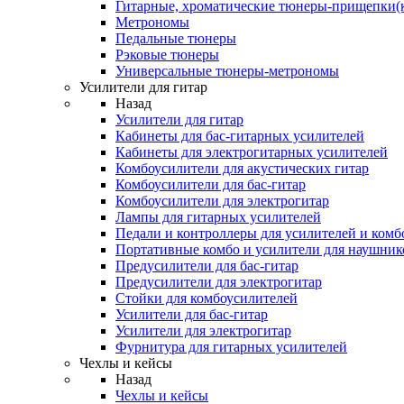
Гитарные, хроматические тюнеры-прищепки(
Метрономы
Педальные тюнеры
Рэковые тюнеры
Универсальные тюнеры-метрономы
Усилители для гитар
Назад
Усилители для гитар
Кабинеты для бас-гитарных усилителей
Кабинеты для электрогитарных усилителей
Комбоусилители для акустических гитар
Комбоусилители для бас-гитар
Комбоусилители для электрогитар
Лампы для гитарных усилителей
Педали и контроллеры для усилителей и комб
Портативные комбо и усилители для наушник
Предусилители для бас-гитар
Предусилители для электрогитар
Стойки для комбоусилителей
Усилители для бас-гитар
Усилители для электрогитар
Фурнитура для гитарных усилителей
Чехлы и кейсы
Назад
Чехлы и кейсы