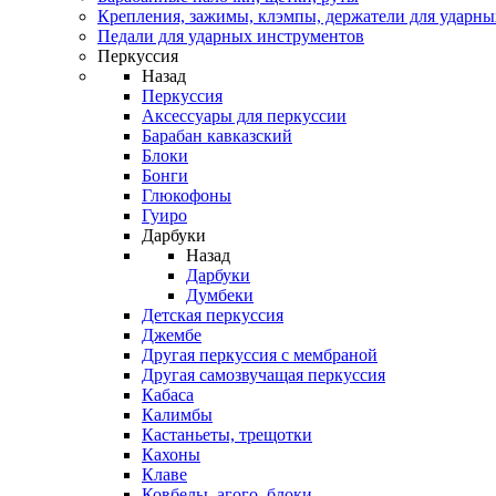
Крепления, зажимы, клэмпы, держатели для ударн
Педали для ударных инструментов
Перкуссия
Назад
Перкуссия
Аксессуары для перкуссии
Барабан кавказский
Блоки
Бонги
Глюкофоны
Гуиро
Дарбуки
Назад
Дарбуки
Думбеки
Детская перкуссия
Джембе
Другая перкуссия с мембраной
Другая самозвучащая перкуссия
Кабаса
Калимбы
Кастаньеты, трещотки
Кахоны
Клаве
Ковбелы, агого, блоки