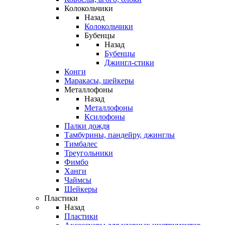
Колокольчики
Назад
Колокольчики
Бубенцы
Назад
Бубенцы
Джингл-стики
Конги
Маракасы, шейкеры
Металлофоны
Назад
Металлофоны
Ксилофоны
Палки дождя
Тамбурины, пандейру, джинглы
Тимбалес
Треугольники
Фимбо
Ханги
Чаймсы
Шейкеры
Пластики
Назад
Пластики