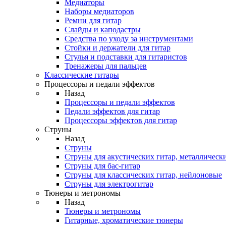
Медиаторы
Наборы медиаторов
Ремни для гитар
Слайды и каподастры
Средства по уходу за инструментами
Стойки и держатели для гитар
Стулья и подставки для гитаристов
Тренажеры для пальцев
Классические гитары
Процессоры и педали эффектов
Назад
Процессоры и педали эффектов
Педали эффектов для гитар
Процессоры эффектов для гитар
Струны
Назад
Струны
Струны для акустических гитар, металлическ
Струны для бас-гитар
Струны для классических гитар, нейлоновые
Струны для электрогитар
Тюнеры и метрономы
Назад
Тюнеры и метрономы
Гитарные, хроматические тюнеры