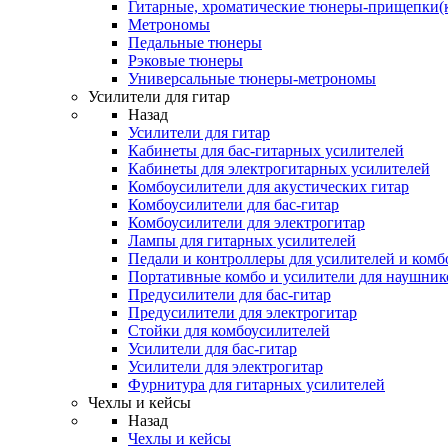
Гитарные, хроматические тюнеры-прищепки(
Метрономы
Педальные тюнеры
Рэковые тюнеры
Универсальные тюнеры-метрономы
Усилители для гитар
Назад
Усилители для гитар
Кабинеты для бас-гитарных усилителей
Кабинеты для электрогитарных усилителей
Комбоусилители для акустических гитар
Комбоусилители для бас-гитар
Комбоусилители для электрогитар
Лампы для гитарных усилителей
Педали и контроллеры для усилителей и комб
Портативные комбо и усилители для наушник
Предусилители для бас-гитар
Предусилители для электрогитар
Стойки для комбоусилителей
Усилители для бас-гитар
Усилители для электрогитар
Фурнитура для гитарных усилителей
Чехлы и кейсы
Назад
Чехлы и кейсы