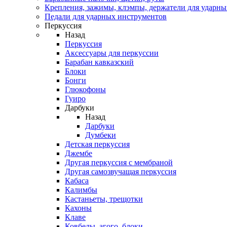
Крепления, зажимы, клэмпы, держатели для ударн
Педали для ударных инструментов
Перкуссия
Назад
Перкуссия
Аксессуары для перкуссии
Барабан кавказский
Блоки
Бонги
Глюкофоны
Гуиро
Дарбуки
Назад
Дарбуки
Думбеки
Детская перкуссия
Джембе
Другая перкуссия с мембраной
Другая самозвучащая перкуссия
Кабаса
Калимбы
Кастаньеты, трещотки
Кахоны
Клаве
Ковбелы, агого, блоки