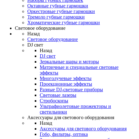
Наборы губных гармошек
Октавные губные гармошки
Оркестровые губные гармошки
Тремоло губные гармошки
Хроматические губные гармошки
Световое оборудование
Назад
Световое оборудование
DJ свет
Назад
DJ свет
Зеркальные шары и моторы
Матричные и специальные световые
эффекты
Многолучевые эффекты
Проекционные эффекты
Разные DJ-световые приборы
Световые лазеры
Стробоскопы
Ультрафиолетовые прожекторы и
светильники
Аксессуары для светового оборудования
Назад
Аксессуары для светового оборудования
Гобо, фильтры, оптика