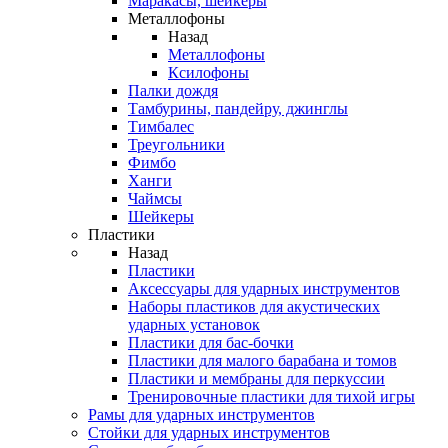
Маракасы, шейкеры
Металлофоны
Назад
Металлофоны
Ксилофоны
Палки дождя
Тамбурины, пандейру, джинглы
Тимбалес
Треугольники
Фимбо
Ханги
Чаймсы
Шейкеры
Пластики
Назад
Пластики
Аксессуары для ударных инструментов
Наборы пластиков для акустических
ударных установок
Пластики для бас-бочки
Пластики для малого барабана и томов
Пластики и мембраны для перкуссии
Тренировочные пластики для тихой игры
Рамы для ударных инструментов
Стойки для ударных инструментов