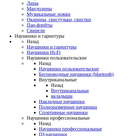
Лиры
Мандолины
Музыкальные ложки
Окарины, свистульки, свистки
Пан-флейты
Свирели
Наушники и гарнитуры
Назад
Наушники и гарнитуры
Наушники Hi-Fi
Наушники пользовательские
Назад
Наушники пользовательские
Беспроводные наушники (bluetooth)
Внутриканальные
Назад
Внутриканальные
вкладыши
Накладные наушники
Полноразмерные наушники
Спортивные наушники
Наушники профессиональные
Назад
Наушники профессиональные
DJ-наушники