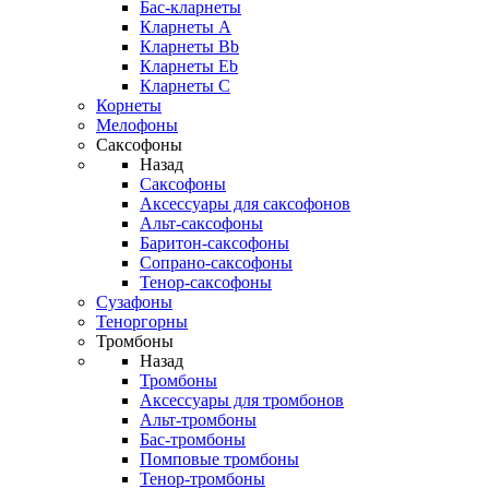
Бас-кларнеты
Кларнеты A
Кларнеты Bb
Кларнеты Eb
Кларнеты С
Корнеты
Мелофоны
Саксофоны
Назад
Саксофоны
Аксессуары для саксофонов
Альт-саксофоны
Баритон-саксофоны
Сопрано-саксофоны
Тенор-саксофоны
Сузафоны
Теноргорны
Тромбоны
Назад
Тромбоны
Аксессуары для тромбонов
Альт-тромбоны
Бас-тромбоны
Помповые тромбоны
Тенор-тромбоны