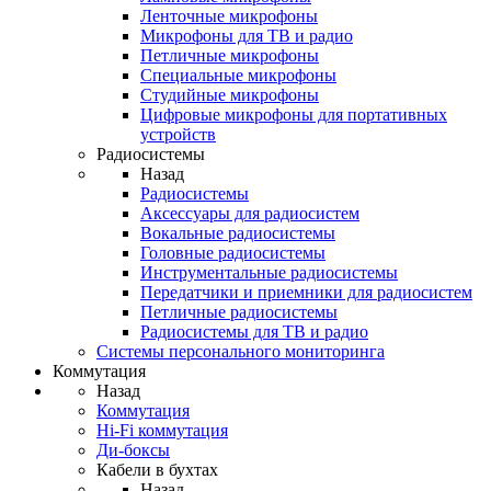
Ленточные микрофоны
Микрофоны для ТВ и радио
Петличные микрофоны
Специальные микрофоны
Студийные микрофоны
Цифровые микрофоны для портативных
устройств
Радиосистемы
Назад
Радиосистемы
Аксессуары для радиосистем
Вокальные радиосистемы
Головные радиосистемы
Инструментальные радиосистемы
Передатчики и приемники для радиосистем
Петличные радиосистемы
Радиосистемы для ТВ и радио
Системы персонального мониторинга
Коммутация
Назад
Коммутация
Hi-Fi коммутация
Ди-боксы
Кабели в бухтах
Назад