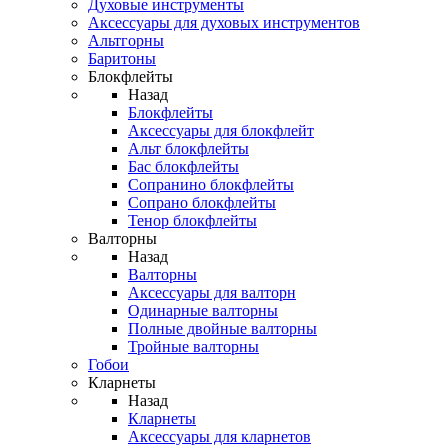
Духовые инструменты
Аксессуары для духовых инструментов
Альтгорны
Баритоны
Блокфлейты
Назад
Блокфлейты
Аксессуары для блокфлейт
Альт блокфлейты
Бас блокфлейты
Сопранино блокфлейты
Сопрано блокфлейты
Тенор блокфлейты
Валторны
Назад
Валторны
Аксессуары для валторн
Одинарные валторны
Полные двойные валторны
Тройные валторны
Гобои
Кларнеты
Назад
Кларнеты
Аксессуары для кларнетов