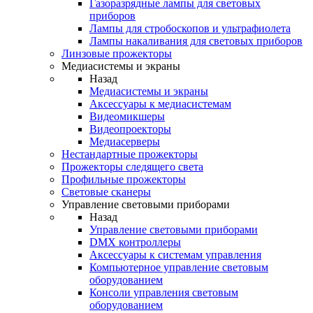
Газоразрядные лампы для световых
приборов
Лампы для стробоскопов и ультрафиолета
Лампы накаливания для световых приборов
Линзовые прожекторы
Медиасистемы и экраны
Назад
Медиасистемы и экраны
Аксессуары к медиасистемам
Видеомикшеры
Видеопроекторы
Медиасерверы
Нестандартные прожекторы
Прожекторы следящего света
Профильные прожекторы
Световые сканеры
Управление световыми приборами
Назад
Управление световыми приборами
DMX контроллеры
Аксессуары к системам управления
Компьютерное управление световым
оборудованием
Консоли управления световым
оборудованием