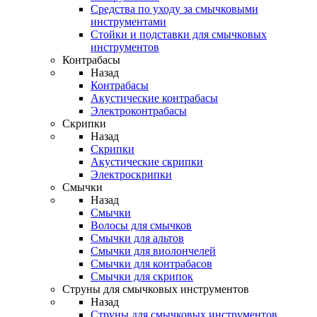
Средства по уходу за смычковыми
инструментами
Стойки и подставки для смычковых
инструментов
Контрабасы
Назад
Контрабасы
Акустические контрабасы
Электроконтрабасы
Скрипки
Назад
Скрипки
Акустические скрипки
Электроскрипки
Смычки
Назад
Смычки
Волосы для смычков
Смычки для альтов
Смычки для виолончелей
Смычки для контрабасов
Смычки для скрипок
Струны для смычковых инструментов
Назад
Струны для смычковых инструментов