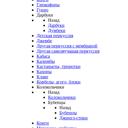
Глюкофоны
Гуиро
Дарбуки
Назад
Дарбуки
Думбеки
Детская перкуссия
Джембе
Другая перкуссия с мембраной
Другая самозвучащая перкуссия
Кабаса
Калимбы
Кастаньеты, трещотки
Кахоны
Клаве
Ковбелы, агого, блоки
Колокольчики
Назад
Колокольчики
Бубенцы
Назад
Бубенцы
Джингл-стики
Конги