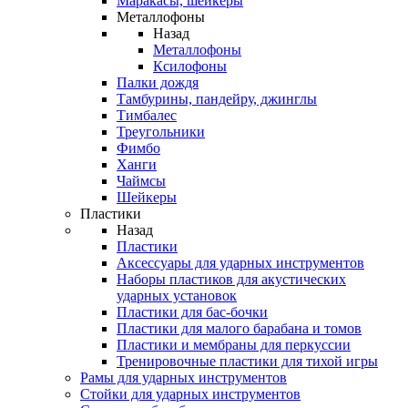
Маракасы, шейкеры
Металлофоны
Назад
Металлофоны
Ксилофоны
Палки дождя
Тамбурины, пандейру, джинглы
Тимбалес
Треугольники
Фимбо
Ханги
Чаймсы
Шейкеры
Пластики
Назад
Пластики
Аксессуары для ударных инструментов
Наборы пластиков для акустических
ударных установок
Пластики для бас-бочки
Пластики для малого барабана и томов
Пластики и мембраны для перкуссии
Тренировочные пластики для тихой игры
Рамы для ударных инструментов
Стойки для ударных инструментов