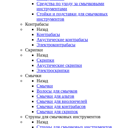
Средства по уходу за смычковыми
инструментами
Стойки и подставки для смычковых
инструментов
Контрабасы
Назад
Контрабасы
Акустические контрабасы
Электроконтрабасы
Скрипки
Назад
Скрипки
Акустические скрипки
Электроскрипки
Смычки
Назад
Смычки
Волосы для смычков
Смычки для альтов
Смычки для виолончелей
Смычки для контрабасов
Смычки для скрипок
Струны для смычковых инструментов
Назад
Струны для смычковых инструментов