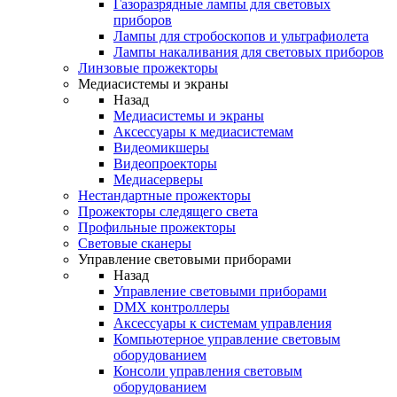
Газоразрядные лампы для световых
приборов
Лампы для стробоскопов и ультрафиолета
Лампы накаливания для световых приборов
Линзовые прожекторы
Медиасистемы и экраны
Назад
Медиасистемы и экраны
Аксессуары к медиасистемам
Видеомикшеры
Видеопроекторы
Медиасерверы
Нестандартные прожекторы
Прожекторы следящего света
Профильные прожекторы
Световые сканеры
Управление световыми приборами
Назад
Управление световыми приборами
DMX контроллеры
Аксессуары к системам управления
Компьютерное управление световым
оборудованием
Консоли управления световым
оборудованием