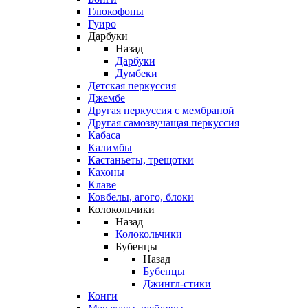
Глюкофоны
Гуиро
Дарбуки
Назад
Дарбуки
Думбеки
Детская перкуссия
Джембе
Другая перкуссия с мембраной
Другая самозвучащая перкуссия
Кабаса
Калимбы
Кастаньеты, трещотки
Кахоны
Клаве
Ковбелы, агого, блоки
Колокольчики
Назад
Колокольчики
Бубенцы
Назад
Бубенцы
Джингл-стики
Конги