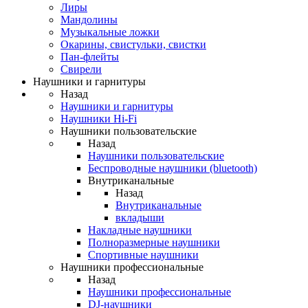
Лиры
Мандолины
Музыкальные ложки
Окарины, свистульки, свистки
Пан-флейты
Свирели
Наушники и гарнитуры
Назад
Наушники и гарнитуры
Наушники Hi-Fi
Наушники пользовательские
Назад
Наушники пользовательские
Беспроводные наушники (bluetooth)
Внутриканальные
Назад
Внутриканальные
вкладыши
Накладные наушники
Полноразмерные наушники
Спортивные наушники
Наушники профессиональные
Назад
Наушники профессиональные
DJ-наушники