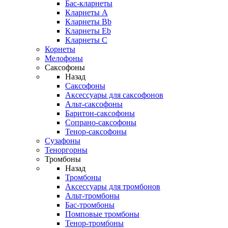
Бас-кларнеты
Кларнеты A
Кларнеты Bb
Кларнеты Eb
Кларнеты С
Корнеты
Мелофоны
Саксофоны
Назад
Саксофоны
Аксессуары для саксофонов
Альт-саксофоны
Баритон-саксофоны
Сопрано-саксофоны
Тенор-саксофоны
Сузафоны
Теноргорны
Тромбоны
Назад
Тромбоны
Аксессуары для тромбонов
Альт-тромбоны
Бас-тромбоны
Помповые тромбоны
Тенор-тромбоны