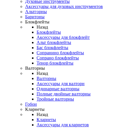
Духовые инструменты
Аксессуары для духовых инструментов
Альтгорны
Баритоны
Блокфлейты
Назад
Блокфлейты
Аксессуары для блокфлейт
Альт блокфлейты
Бас блокфлейты
Сопранино блокфлейты
Сопрано блокфлейты
Тенор блокфлейты
Валторны
Назад
Валторны
Аксессуары для валторн
Одинарные валторны
Полные двойные валторны
Тройные валторны
Гобои
Кларнеты
Назад
Кларнеты
Аксессуары для кларнетов