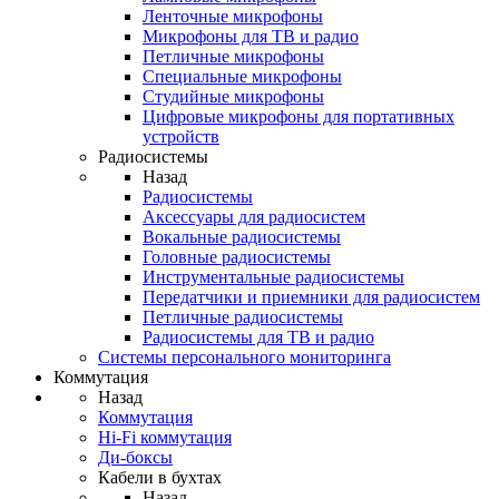
Ленточные микрофоны
Микрофоны для ТВ и радио
Петличные микрофоны
Специальные микрофоны
Студийные микрофоны
Цифровые микрофоны для портативных
устройств
Радиосистемы
Назад
Радиосистемы
Аксессуары для радиосистем
Вокальные радиосистемы
Головные радиосистемы
Инструментальные радиосистемы
Передатчики и приемники для радиосистем
Петличные радиосистемы
Радиосистемы для ТВ и радио
Системы персонального мониторинга
Коммутация
Назад
Коммутация
Hi-Fi коммутация
Ди-боксы
Кабели в бухтах
Назад