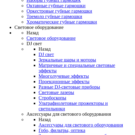
Наборы губных гармошек
Октавные губные гармошки
Оркестровые губные гармошки
Тремоло губные гармошки
Хроматические губные гармошки
Световое оборудование
Назад
Световое оборудование
DJ свет
Назад
DJ свет
Зеркальные шары и моторы
Матричные и специальные световые
эффекты
Многолучевые эффекты
Проекционные эффекты
Разные DJ-световые приборы
Световые лазеры
Стробоскопы
Ультрафиолетовые прожекторы и
светильники
Аксессуары для светового оборудования
Назад
Аксессуары для светового оборудования
Гобо, фильтры, оптика