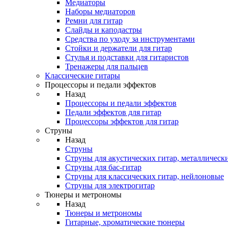
Медиаторы
Наборы медиаторов
Ремни для гитар
Слайды и каподастры
Средства по уходу за инструментами
Стойки и держатели для гитар
Стулья и подставки для гитаристов
Тренажеры для пальцев
Классические гитары
Процессоры и педали эффектов
Назад
Процессоры и педали эффектов
Педали эффектов для гитар
Процессоры эффектов для гитар
Струны
Назад
Струны
Струны для акустических гитар, металлическ
Струны для бас-гитар
Струны для классических гитар, нейлоновые
Струны для электрогитар
Тюнеры и метрономы
Назад
Тюнеры и метрономы
Гитарные, хроматические тюнеры