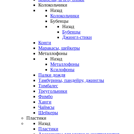
Колокольчики
Назад
Колокольчики
Бубенцы
Назад
Бубенцы
Джингл-стики
Конги
Маракасы, шейкеры
Металлофоны
Назад
Металлофоны
Ксилофоны
Палки дождя
Тамбурины, пандейру, джинглы
Тимбалес
Треугольники
Фимбо
Ханги
Чаймсы
Шейкеры
Пластики
Назад
Пластики