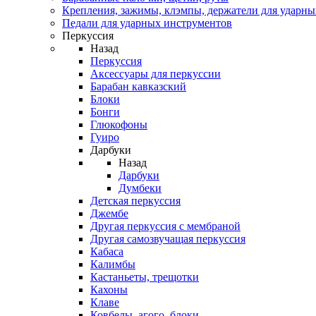
Крепления, зажимы, клэмпы, держатели для ударн
Педали для ударных инструментов
Перкуссия
Назад
Перкуссия
Аксессуары для перкуссии
Барабан кавказский
Блоки
Бонги
Глюкофоны
Гуиро
Дарбуки
Назад
Дарбуки
Думбеки
Детская перкуссия
Джембе
Другая перкуссия с мембраной
Другая самозвучащая перкуссия
Кабаса
Калимбы
Кастаньеты, трещотки
Кахоны
Клаве
Ковбелы, агого, блоки