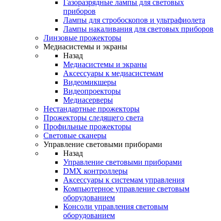
Газоразрядные лампы для световых
приборов
Лампы для стробоскопов и ультрафиолета
Лампы накаливания для световых приборов
Линзовые прожекторы
Медиасистемы и экраны
Назад
Медиасистемы и экраны
Аксессуары к медиасистемам
Видеомикшеры
Видеопроекторы
Медиасерверы
Нестандартные прожекторы
Прожекторы следящего света
Профильные прожекторы
Световые сканеры
Управление световыми приборами
Назад
Управление световыми приборами
DMX контроллеры
Аксессуары к системам управления
Компьютерное управление световым
оборудованием
Консоли управления световым
оборудованием