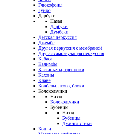
Глюкофоны
Гуиро
Дарбуки
Назад
Дарбуки
Думбеки
Детская перкуссия
Джембе
Другая перкуссия с мембраной
Другая самозвучащая перкуссия
Кабаса
Калимбы
Кастаньеты, трещотки
Кахоны
Клаве
Ковбелы, агого, блоки
Колокольчики
Назад
Колокольчики
Бубенцы
Назад
Бубенцы
Джингл-стики
Конги