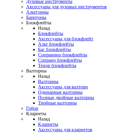
Духовые инструменты
Аксессуары для духовых инструментов
Альтгорны
Баритоны
Блокфлейты
Назад
Блокфлейты
Аксессуары для блокфлейт
Альт блокфлейты
Бас блокфлейты
Сопранино блокфлейты
Сопрано блокфлейты
Тенор блокфлейты
Валторны
Назад
Валторны
Аксессуары для валторн
Одинарные валторны
Полные двойные валторны
Тройные валторны
Гобои
Кларнеты
Назад
Кларнеты
Аксессуары для кларнетов