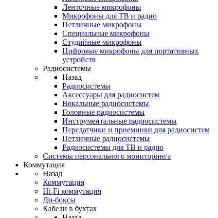
Ленточные микрофоны
Микрофоны для ТВ и радио
Петличные микрофоны
Специальные микрофоны
Студийные микрофоны
Цифровые микрофоны для портативных
устройств
Радиосистемы
Назад
Радиосистемы
Аксессуары для радиосистем
Вокальные радиосистемы
Головные радиосистемы
Инструментальные радиосистемы
Передатчики и приемники для радиосистем
Петличные радиосистемы
Радиосистемы для ТВ и радио
Системы персонального мониторинга
Коммутация
Назад
Коммутация
Hi-Fi коммутация
Ди-боксы
Кабели в бухтах
Назад