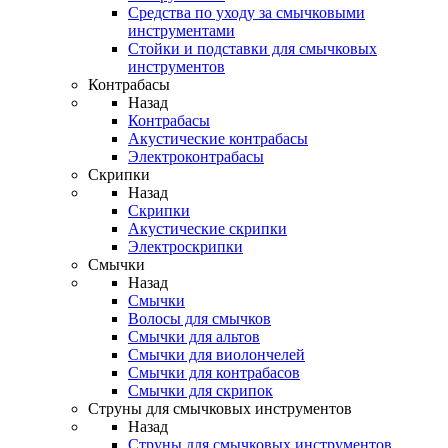
Средства по уходу за смычковыми
инструментами
Стойки и подставки для смычковых
инструментов
Контрабасы
Назад
Контрабасы
Акустические контрабасы
Электроконтрабасы
Скрипки
Назад
Скрипки
Акустические скрипки
Электроскрипки
Смычки
Назад
Смычки
Волосы для смычков
Смычки для альтов
Смычки для виолончелей
Смычки для контрабасов
Смычки для скрипок
Струны для смычковых инструментов
Назад
Струны для смычковых инструментов