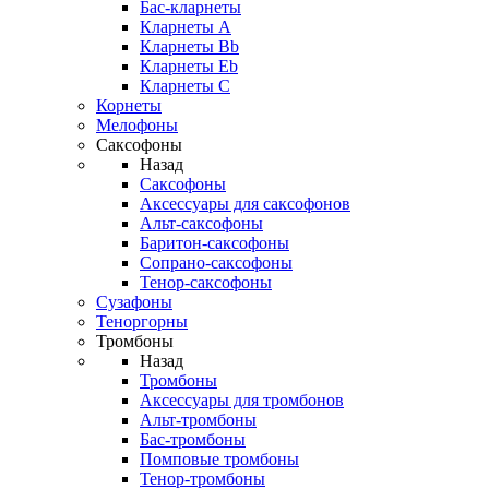
Бас-кларнеты
Кларнеты A
Кларнеты Bb
Кларнеты Eb
Кларнеты С
Корнеты
Мелофоны
Саксофоны
Назад
Саксофоны
Аксессуары для саксофонов
Альт-саксофоны
Баритон-саксофоны
Сопрано-саксофоны
Тенор-саксофоны
Сузафоны
Теноргорны
Тромбоны
Назад
Тромбоны
Аксессуары для тромбонов
Альт-тромбоны
Бас-тромбоны
Помповые тромбоны
Тенор-тромбоны