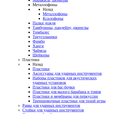
Маракасы, шейкеры
Металлофоны
Назад
Металлофоны
Ксилофоны
Палки дождя
Тамбурины, пандейру, джинглы
Тимбалес
Треугольники
Фимбо
Ханги
Чаймсы
Шейкеры
Пластики
Назад
Пластики
Аксессуары для ударных инструментов
Наборы пластиков для акустических
ударных установок
Пластики для бас-бочки
Пластики для малого барабана и томов
Пластики и мембраны для перкуссии
Тренировочные пластики для тихой игры
Рамы для ударных инструментов
Стойки для ударных инструментов