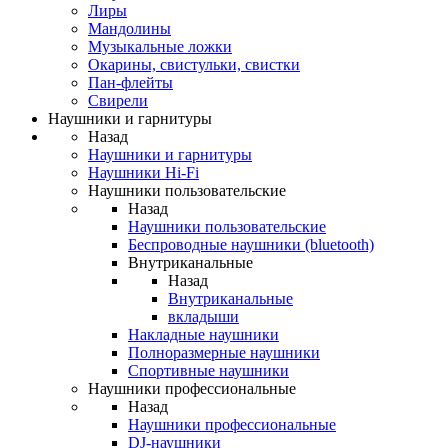
Лиры
Мандолины
Музыкальные ложки
Окарины, свистульки, свистки
Пан-флейты
Свирели
Наушники и гарнитуры
Назад
Наушники и гарнитуры
Наушники Hi-Fi
Наушники пользовательские
Назад
Наушники пользовательские
Беспроводные наушники (bluetooth)
Внутриканальные
Назад
Внутриканальные
вкладыши
Накладные наушники
Полноразмерные наушники
Спортивные наушники
Наушники профессиональные
Назад
Наушники профессиональные
DJ-наушники