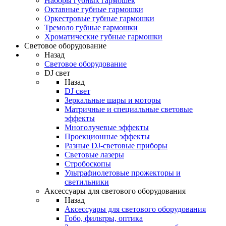
Наборы губных гармошек
Октавные губные гармошки
Оркестровые губные гармошки
Тремоло губные гармошки
Хроматические губные гармошки
Световое оборудование
Назад
Световое оборудование
DJ свет
Назад
DJ свет
Зеркальные шары и моторы
Матричные и специальные световые
эффекты
Многолучевые эффекты
Проекционные эффекты
Разные DJ-световые приборы
Световые лазеры
Стробоскопы
Ультрафиолетовые прожекторы и
светильники
Аксессуары для светового оборудования
Назад
Аксессуары для светового оборудования
Гобо, фильтры, оптика