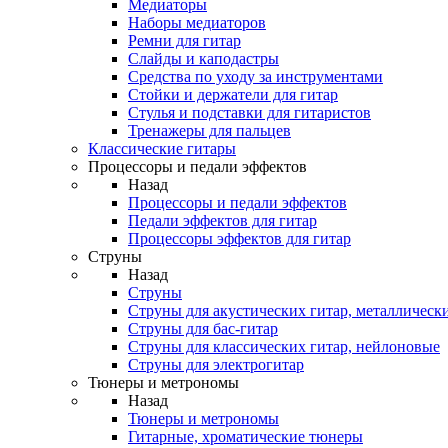
Медиаторы
Наборы медиаторов
Ремни для гитар
Слайды и каподастры
Средства по уходу за инструментами
Стойки и держатели для гитар
Стулья и подставки для гитаристов
Тренажеры для пальцев
Классические гитары
Процессоры и педали эффектов
Назад
Процессоры и педали эффектов
Педали эффектов для гитар
Процессоры эффектов для гитар
Струны
Назад
Струны
Струны для акустических гитар, металлическ
Струны для бас-гитар
Струны для классических гитар, нейлоновые
Струны для электрогитар
Тюнеры и метрономы
Назад
Тюнеры и метрономы
Гитарные, хроматические тюнеры