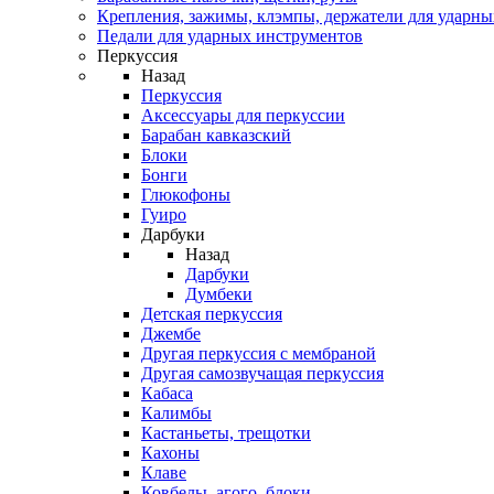
Крепления, зажимы, клэмпы, держатели для ударн
Педали для ударных инструментов
Перкуссия
Назад
Перкуссия
Аксессуары для перкуссии
Барабан кавказский
Блоки
Бонги
Глюкофоны
Гуиро
Дарбуки
Назад
Дарбуки
Думбеки
Детская перкуссия
Джембе
Другая перкуссия с мембраной
Другая самозвучащая перкуссия
Кабаса
Калимбы
Кастаньеты, трещотки
Кахоны
Клаве
Ковбелы, агого, блоки