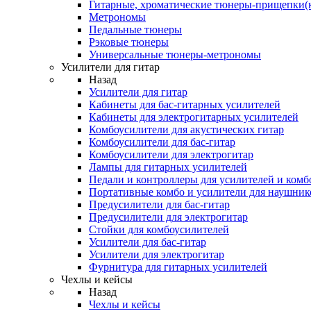
Гитарные, хроматические тюнеры-прищепки(
Метрономы
Педальные тюнеры
Рэковые тюнеры
Универсальные тюнеры-метрономы
Усилители для гитар
Назад
Усилители для гитар
Кабинеты для бас-гитарных усилителей
Кабинеты для электрогитарных усилителей
Комбоусилители для акустических гитар
Комбоусилители для бас-гитар
Комбоусилители для электрогитар
Лампы для гитарных усилителей
Педали и контроллеры для усилителей и комб
Портативные комбо и усилители для наушник
Предусилители для бас-гитар
Предусилители для электрогитар
Стойки для комбоусилителей
Усилители для бас-гитар
Усилители для электрогитар
Фурнитура для гитарных усилителей
Чехлы и кейсы
Назад
Чехлы и кейсы