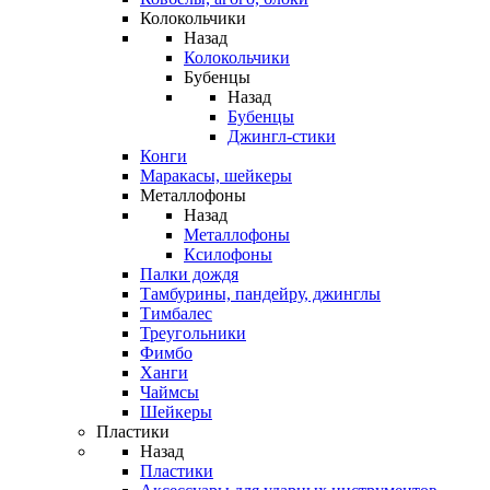
Колокольчики
Назад
Колокольчики
Бубенцы
Назад
Бубенцы
Джингл-стики
Конги
Маракасы, шейкеры
Металлофоны
Назад
Металлофоны
Ксилофоны
Палки дождя
Тамбурины, пандейру, джинглы
Тимбалес
Треугольники
Фимбо
Ханги
Чаймсы
Шейкеры
Пластики
Назад
Пластики