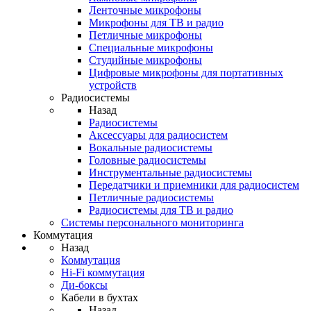
Ленточные микрофоны
Микрофоны для ТВ и радио
Петличные микрофоны
Специальные микрофоны
Студийные микрофоны
Цифровые микрофоны для портативных
устройств
Радиосистемы
Назад
Радиосистемы
Аксессуары для радиосистем
Вокальные радиосистемы
Головные радиосистемы
Инструментальные радиосистемы
Передатчики и приемники для радиосистем
Петличные радиосистемы
Радиосистемы для ТВ и радио
Системы персонального мониторинга
Коммутация
Назад
Коммутация
Hi-Fi коммутация
Ди-боксы
Кабели в бухтах
Назад