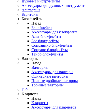
Духовые инструменты
Аксессуары для духовых инструментов
Альтгорны
Баритоны
Блокфлейты
Назад
Блокфлейты
Аксессуары для блокфлейт
Альт блокфлейты
Бас блокфлейты
Сопранино блокфлейты
Сопрано блокфлейты
Тенор блокфлейты
Валторны
Назад
Валторны
Аксессуары для валторн
Одинарные валторны
Полные двойные валторны
Тройные валторны
Гобои
Кларнеты
Назад
Кларнеты
Аксессуары для кларнетов