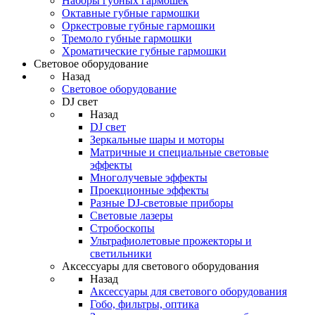
Наборы губных гармошек
Октавные губные гармошки
Оркестровые губные гармошки
Тремоло губные гармошки
Хроматические губные гармошки
Световое оборудование
Назад
Световое оборудование
DJ свет
Назад
DJ свет
Зеркальные шары и моторы
Матричные и специальные световые
эффекты
Многолучевые эффекты
Проекционные эффекты
Разные DJ-световые приборы
Световые лазеры
Стробоскопы
Ультрафиолетовые прожекторы и
светильники
Аксессуары для светового оборудования
Назад
Аксессуары для светового оборудования
Гобо, фильтры, оптика