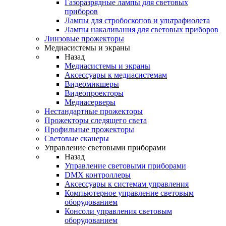
Газоразрядные лампы для световых
приборов
Лампы для стробоскопов и ультрафиолета
Лампы накаливания для световых приборов
Линзовые прожекторы
Медиасистемы и экраны
Назад
Медиасистемы и экраны
Аксессуары к медиасистемам
Видеомикшеры
Видеопроекторы
Медиасерверы
Нестандартные прожекторы
Прожекторы следящего света
Профильные прожекторы
Световые сканеры
Управление световыми приборами
Назад
Управление световыми приборами
DMX контроллеры
Аксессуары к системам управления
Компьютерное управление световым
оборудованием
Консоли управления световым
оборудованием