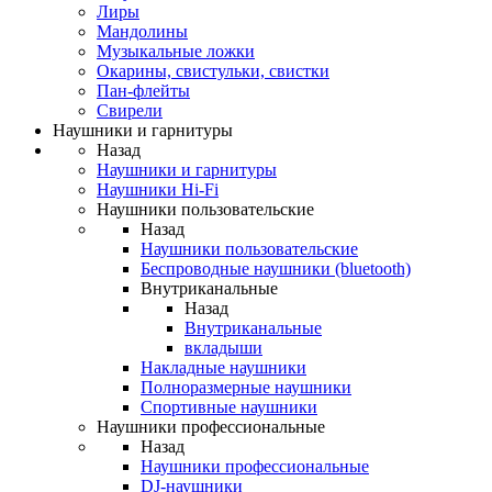
Лиры
Мандолины
Музыкальные ложки
Окарины, свистульки, свистки
Пан-флейты
Свирели
Наушники и гарнитуры
Назад
Наушники и гарнитуры
Наушники Hi-Fi
Наушники пользовательские
Назад
Наушники пользовательские
Беспроводные наушники (bluetooth)
Внутриканальные
Назад
Внутриканальные
вкладыши
Накладные наушники
Полноразмерные наушники
Спортивные наушники
Наушники профессиональные
Назад
Наушники профессиональные
DJ-наушники