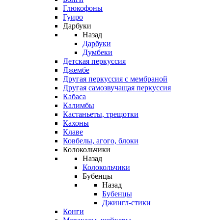
Глюкофоны
Гуиро
Дарбуки
Назад
Дарбуки
Думбеки
Детская перкуссия
Джембе
Другая перкуссия с мембраной
Другая самозвучащая перкуссия
Кабаса
Калимбы
Кастаньеты, трещотки
Кахоны
Клаве
Ковбелы, агого, блоки
Колокольчики
Назад
Колокольчики
Бубенцы
Назад
Бубенцы
Джингл-стики
Конги