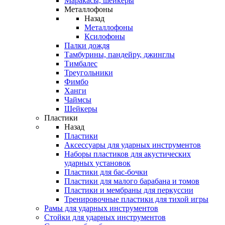
Маракасы, шейкеры
Металлофоны
Назад
Металлофоны
Ксилофоны
Палки дождя
Тамбурины, пандейру, джинглы
Тимбалес
Треугольники
Фимбо
Ханги
Чаймсы
Шейкеры
Пластики
Назад
Пластики
Аксессуары для ударных инструментов
Наборы пластиков для акустических
ударных установок
Пластики для бас-бочки
Пластики для малого барабана и томов
Пластики и мембраны для перкуссии
Тренировочные пластики для тихой игры
Рамы для ударных инструментов
Стойки для ударных инструментов