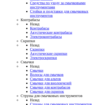
Средства по уходу за смычковыми
инструментами
Стойки и подставки для смычковых
инструментов
Контрабасы
Назад
Контрабасы
Акустические контрабасы
Электроконтрабасы
Скрипки
Назад
Скрипки
Акустические скрипки
Электроскрипки
Смычки
Назад
Смычки
Волосы для смычков
Смычки для альтов
Смычки для виолончелей
Смычки для контрабасов
Смычки для скрипок
Струны для смычковых инструментов
Назад
Струны для смычковых инструментов