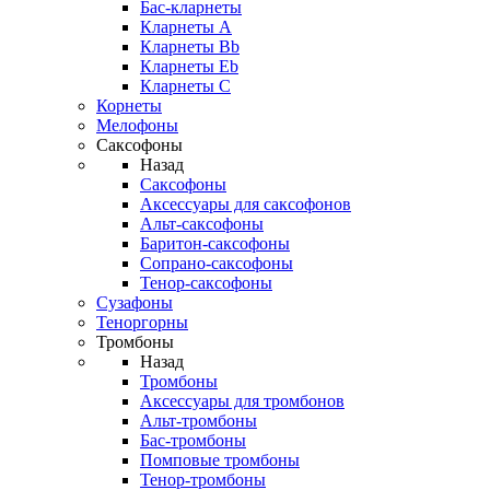
Бас-кларнеты
Кларнеты A
Кларнеты Bb
Кларнеты Eb
Кларнеты С
Корнеты
Мелофоны
Саксофоны
Назад
Саксофоны
Аксессуары для саксофонов
Альт-саксофоны
Баритон-саксофоны
Сопрано-саксофоны
Тенор-саксофоны
Сузафоны
Теноргорны
Тромбоны
Назад
Тромбоны
Аксессуары для тромбонов
Альт-тромбоны
Бас-тромбоны
Помповые тромбоны
Тенор-тромбоны