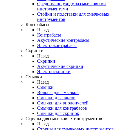
Средства по уходу за смычковыми
инструментами
Стойки и подставки для смычковых
инструментов
Контрабасы
Назад
Контрабасы
Акустические контрабасы
Электроконтрабасы
Скрипки
Назад
Скрипки
Акустические скрипки
Электроскрипки
Смычки
Назад
Смычки
Волосы для смычков
Смычки для альтов
Смычки для виолончелей
Смычки для контрабасов
Смычки для скрипок
Струны для смычковых инструментов
Назад
Струны для смычковых инструментов