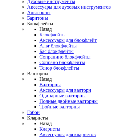
Духовые инструменты
Аксессуары для духовых инструментов
Альтгорны
Баритоны
Блокфлейты
Назад
Блокфлейты
Аксессуары для блокфлейт
Альт блокфлейты
Бас блокфлейты
Сопранино блокфлейты
Сопрано блокфлейты
Тенор блокфлейты
Валторны
Назад
Валторны
Аксессуары для валторн
Одинарные валторны
Полные двойные валторны
Тройные валторны
Гобои
Кларнеты
Назад
Кларнеты
Аксессуары для кларнетов