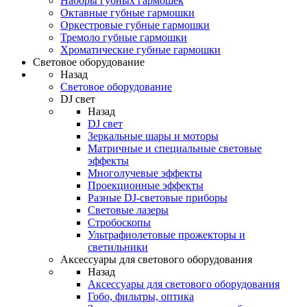
Наборы губных гармошек
Октавные губные гармошки
Оркестровые губные гармошки
Тремоло губные гармошки
Хроматические губные гармошки
Световое оборудование
Назад
Световое оборудование
DJ свет
Назад
DJ свет
Зеркальные шары и моторы
Матричные и специальные световые
эффекты
Многолучевые эффекты
Проекционные эффекты
Разные DJ-световые приборы
Световые лазеры
Стробоскопы
Ультрафиолетовые прожекторы и
светильники
Аксессуары для светового оборудования
Назад
Аксессуары для светового оборудования
Гобо, фильтры, оптика