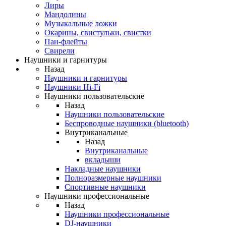
Лиры
Мандолины
Музыкальные ложки
Окарины, свистульки, свистки
Пан-флейты
Свирели
Наушники и гарнитуры
Назад
Наушники и гарнитуры
Наушники Hi-Fi
Наушники пользовательские
Назад
Наушники пользовательские
Беспроводные наушники (bluetooth)
Внутриканальные
Назад
Внутриканальные
вкладыши
Накладные наушники
Полноразмерные наушники
Спортивные наушники
Наушники профессиональные
Назад
Наушники профессиональные
DJ-наушники