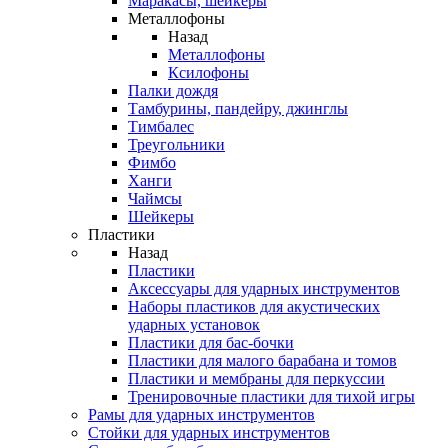
Маракасы, шейкеры
Металлофоны
Назад
Металлофоны
Ксилофоны
Палки дождя
Тамбурины, пандейру, джинглы
Тимбалес
Треугольники
Фимбо
Ханги
Чаймсы
Шейкеры
Пластики
Назад
Пластики
Аксессуары для ударных инструментов
Наборы пластиков для акустических
ударных установок
Пластики для бас-бочки
Пластики для малого барабана и томов
Пластики и мембраны для перкуссии
Тренировочные пластики для тихой игры
Рамы для ударных инструментов
Стойки для ударных инструментов