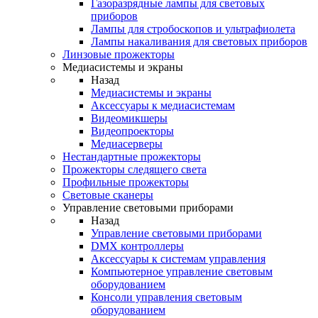
Газоразрядные лампы для световых
приборов
Лампы для стробоскопов и ультрафиолета
Лампы накаливания для световых приборов
Линзовые прожекторы
Медиасистемы и экраны
Назад
Медиасистемы и экраны
Аксессуары к медиасистемам
Видеомикшеры
Видеопроекторы
Медиасерверы
Нестандартные прожекторы
Прожекторы следящего света
Профильные прожекторы
Световые сканеры
Управление световыми приборами
Назад
Управление световыми приборами
DMX контроллеры
Аксессуары к системам управления
Компьютерное управление световым
оборудованием
Консоли управления световым
оборудованием