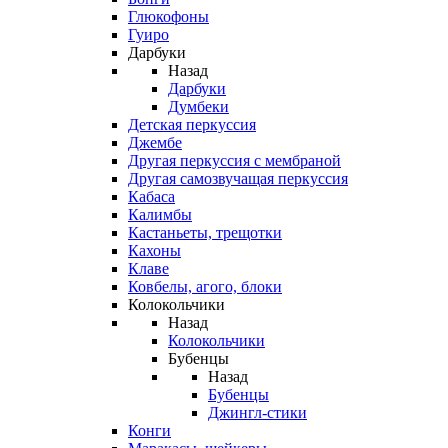
Глюкофоны
Гуиро
Дарбуки
Назад
Дарбуки
Думбеки
Детская перкуссия
Джембе
Другая перкуссия с мембраной
Другая самозвучащая перкуссия
Кабаса
Калимбы
Кастаньеты, трещотки
Кахоны
Клаве
Ковбелы, агого, блоки
Колокольчики
Назад
Колокольчики
Бубенцы
Назад
Бубенцы
Джингл-стики
Конги