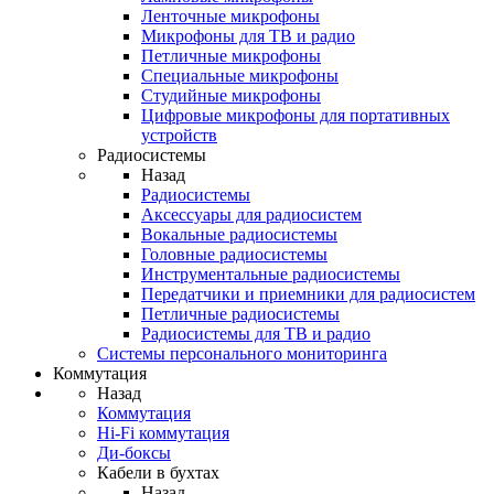
Ленточные микрофоны
Микрофоны для ТВ и радио
Петличные микрофоны
Специальные микрофоны
Студийные микрофоны
Цифровые микрофоны для портативных
устройств
Радиосистемы
Назад
Радиосистемы
Аксессуары для радиосистем
Вокальные радиосистемы
Головные радиосистемы
Инструментальные радиосистемы
Передатчики и приемники для радиосистем
Петличные радиосистемы
Радиосистемы для ТВ и радио
Системы персонального мониторинга
Коммутация
Назад
Коммутация
Hi-Fi коммутация
Ди-боксы
Кабели в бухтах
Назад