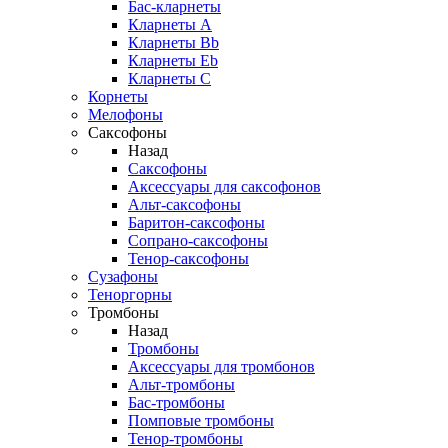
Бас-кларнеты
Кларнеты A
Кларнеты Bb
Кларнеты Eb
Кларнеты С
Корнеты
Мелофоны
Саксофоны
Назад
Саксофоны
Аксессуары для саксофонов
Альт-саксофоны
Баритон-саксофоны
Сопрано-саксофоны
Тенор-саксофоны
Сузафоны
Теноргорны
Тромбоны
Назад
Тромбоны
Аксессуары для тромбонов
Альт-тромбоны
Бас-тромбоны
Помповые тромбоны
Тенор-тромбоны