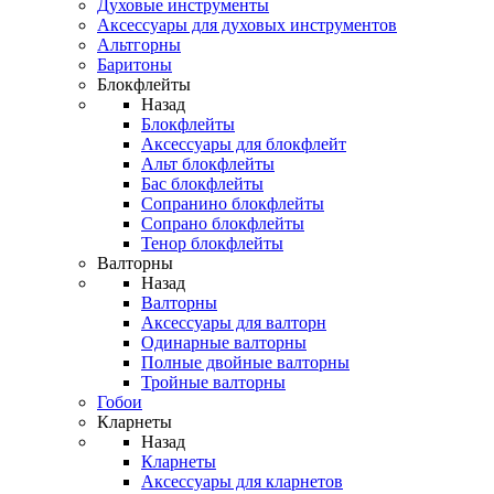
Духовые инструменты
Аксессуары для духовых инструментов
Альтгорны
Баритоны
Блокфлейты
Назад
Блокфлейты
Аксессуары для блокфлейт
Альт блокфлейты
Бас блокфлейты
Сопранино блокфлейты
Сопрано блокфлейты
Тенор блокфлейты
Валторны
Назад
Валторны
Аксессуары для валторн
Одинарные валторны
Полные двойные валторны
Тройные валторны
Гобои
Кларнеты
Назад
Кларнеты
Аксессуары для кларнетов