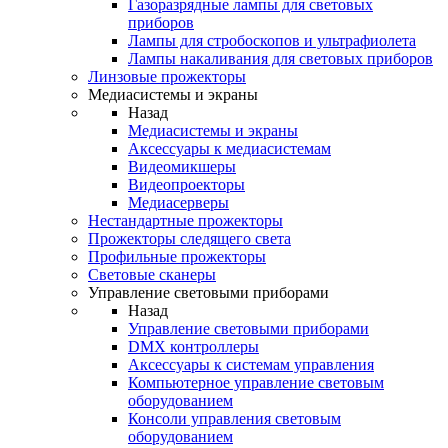
Газоразрядные лампы для световых
приборов
Лампы для стробоскопов и ультрафиолета
Лампы накаливания для световых приборов
Линзовые прожекторы
Медиасистемы и экраны
Назад
Медиасистемы и экраны
Аксессуары к медиасистемам
Видеомикшеры
Видеопроекторы
Медиасерверы
Нестандартные прожекторы
Прожекторы следящего света
Профильные прожекторы
Световые сканеры
Управление световыми приборами
Назад
Управление световыми приборами
DMX контроллеры
Аксессуары к системам управления
Компьютерное управление световым
оборудованием
Консоли управления световым
оборудованием