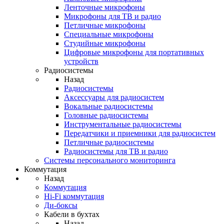
Ленточные микрофоны
Микрофоны для ТВ и радио
Петличные микрофоны
Специальные микрофоны
Студийные микрофоны
Цифровые микрофоны для портативных
устройств
Радиосистемы
Назад
Радиосистемы
Аксессуары для радиосистем
Вокальные радиосистемы
Головные радиосистемы
Инструментальные радиосистемы
Передатчики и приемники для радиосистем
Петличные радиосистемы
Радиосистемы для ТВ и радио
Системы персонального мониторинга
Коммутация
Назад
Коммутация
Hi-Fi коммутация
Ди-боксы
Кабели в бухтах
Назад