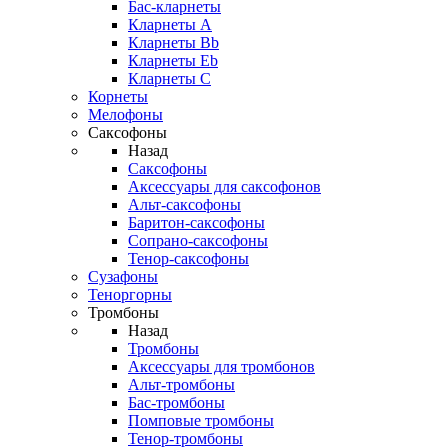
Бас-кларнеты
Кларнеты A
Кларнеты Bb
Кларнеты Eb
Кларнеты С
Корнеты
Мелофоны
Саксофоны
Назад
Саксофоны
Аксессуары для саксофонов
Альт-саксофоны
Баритон-саксофоны
Сопрано-саксофоны
Тенор-саксофоны
Сузафоны
Теноргорны
Тромбоны
Назад
Тромбоны
Аксессуары для тромбонов
Альт-тромбоны
Бас-тромбоны
Помповые тромбоны
Тенор-тромбоны