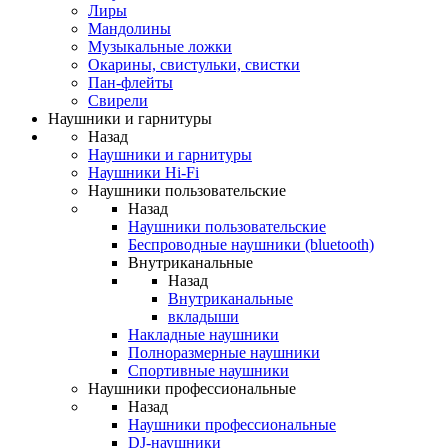
Лиры
Мандолины
Музыкальные ложки
Окарины, свистульки, свистки
Пан-флейты
Свирели
Наушники и гарнитуры
Назад
Наушники и гарнитуры
Наушники Hi-Fi
Наушники пользовательские
Назад
Наушники пользовательские
Беспроводные наушники (bluetooth)
Внутриканальные
Назад
Внутриканальные
вкладыши
Накладные наушники
Полноразмерные наушники
Спортивные наушники
Наушники профессиональные
Назад
Наушники профессиональные
DJ-наушники