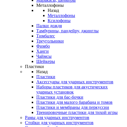
Маракасы, шейкеры
Металлофоны
Назад
Металлофоны
Ксилофоны
Палки дождя
Тамбурины, пандейру, джинглы
Тимбалес
Треугольники
Фимбо
Ханги
Чаймсы
Шейкеры
Пластики
Назад
Пластики
Аксессуары для ударных инструментов
Наборы пластиков для акустических
ударных установок
Пластики для бас-бочки
Пластики для малого барабана и томов
Пластики и мембраны для перкуссии
Тренировочные пластики для тихой игры
Рамы для ударных инструментов
Стойки для ударных инструментов