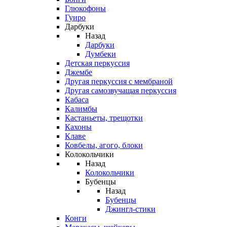
Глюкофоны
Гуиро
Дарбуки
Назад
Дарбуки
Думбеки
Детская перкуссия
Джембе
Другая перкуссия с мембраной
Другая самозвучащая перкуссия
Кабаса
Калимбы
Кастаньеты, трещотки
Кахоны
Клаве
Ковбелы, агого, блоки
Колокольчики
Назад
Колокольчики
Бубенцы
Назад
Бубенцы
Джингл-стики
Конги