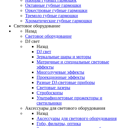
Наборы губных гармошек
Октавные губные гармошки
Оркестровые губные гармошки
Тремоло губные гармошки
Хроматические губные гармошки
Световое оборудование
Назад
Световое оборудование
DJ свет
Назад
DJ свет
Зеркальные шары и моторы
Матричные и специальные световые
эффекты
Многолучевые эффекты
Проекционные эффекты
Разные DJ-световые приборы
Световые лазеры
Стробоскопы
Ультрафиолетовые прожекторы и
светильники
Аксессуары для светового оборудования
Назад
Аксессуары для светового оборудования
Гобо, фильтры, оптика