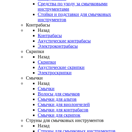
Средства по уходу за смычковыми
инструментами
Стойки и подставки для смычковых
инструментов
Контрабасы
Назад
Контрабасы
Акустические контрабасы
Электроконтрабасы
Скрипки
Назад
Скрипки
Акустические скрипки
Электроскрипки
Смычки
Назад
Смычки
Волосы для смычков
Смычки для альтов
Смычки для виолончелей
Смычки для контрабасов
Смычки для скрипок
Струны для смычковых инструментов
Назад
Струны для смычковых инструментов