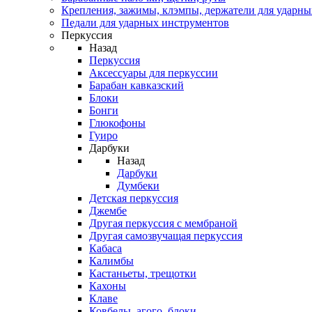
Крепления, зажимы, клэмпы, держатели для ударн
Педали для ударных инструментов
Перкуссия
Назад
Перкуссия
Аксессуары для перкуссии
Барабан кавказский
Блоки
Бонги
Глюкофоны
Гуиро
Дарбуки
Назад
Дарбуки
Думбеки
Детская перкуссия
Джембе
Другая перкуссия с мембраной
Другая самозвучащая перкуссия
Кабаса
Калимбы
Кастаньеты, трещотки
Кахоны
Клаве
Ковбелы, агого, блоки