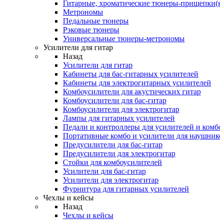
Гитарные, хроматические тюнеры-прищепки(
Метрономы
Педальные тюнеры
Рэковые тюнеры
Универсальные тюнеры-метрономы
Усилители для гитар
Назад
Усилители для гитар
Кабинеты для бас-гитарных усилителей
Кабинеты для электрогитарных усилителей
Комбоусилители для акустических гитар
Комбоусилители для бас-гитар
Комбоусилители для электрогитар
Лампы для гитарных усилителей
Педали и контроллеры для усилителей и комб
Портативные комбо и усилители для наушник
Предусилители для бас-гитар
Предусилители для электрогитар
Стойки для комбоусилителей
Усилители для бас-гитар
Усилители для электрогитар
Фурнитура для гитарных усилителей
Чехлы и кейсы
Назад
Чехлы и кейсы