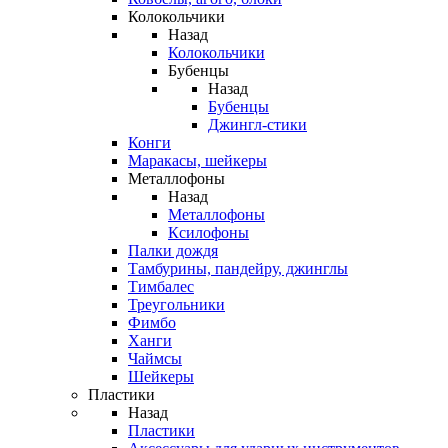
Колокольчики
Назад
Колокольчики
Бубенцы
Назад
Бубенцы
Джингл-стики
Конги
Маракасы, шейкеры
Металлофоны
Назад
Металлофоны
Ксилофоны
Палки дождя
Тамбурины, пандейру, джинглы
Тимбалес
Треугольники
Фимбо
Ханги
Чаймсы
Шейкеры
Пластики
Назад
Пластики