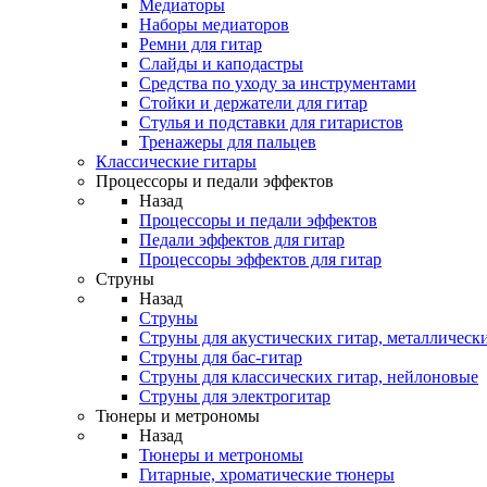
Медиаторы
Наборы медиаторов
Ремни для гитар
Слайды и каподастры
Средства по уходу за инструментами
Стойки и держатели для гитар
Стулья и подставки для гитаристов
Тренажеры для пальцев
Классические гитары
Процессоры и педали эффектов
Назад
Процессоры и педали эффектов
Педали эффектов для гитар
Процессоры эффектов для гитар
Струны
Назад
Струны
Струны для акустических гитар, металлическ
Струны для бас-гитар
Струны для классических гитар, нейлоновые
Струны для электрогитар
Тюнеры и метрономы
Назад
Тюнеры и метрономы
Гитарные, хроматические тюнеры