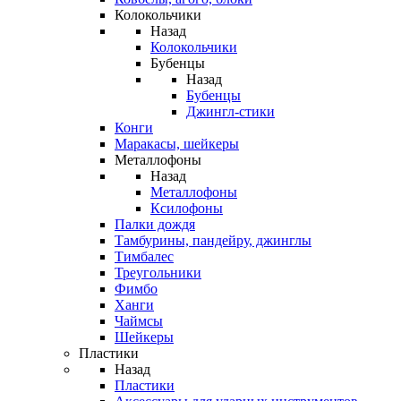
Колокольчики
Назад
Колокольчики
Бубенцы
Назад
Бубенцы
Джингл-стики
Конги
Маракасы, шейкеры
Металлофоны
Назад
Металлофоны
Ксилофоны
Палки дождя
Тамбурины, пандейру, джинглы
Тимбалес
Треугольники
Фимбо
Ханги
Чаймсы
Шейкеры
Пластики
Назад
Пластики