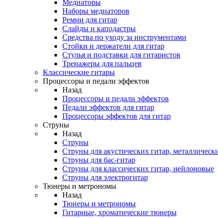
Медиаторы
Наборы медиаторов
Ремни для гитар
Слайды и каподастры
Средства по уходу за инструментами
Стойки и держатели для гитар
Стулья и подставки для гитаристов
Тренажеры для пальцев
Классические гитары
Процессоры и педали эффектов
Назад
Процессоры и педали эффектов
Педали эффектов для гитар
Процессоры эффектов для гитар
Струны
Назад
Струны
Струны для акустических гитар, металлическ
Струны для бас-гитар
Струны для классических гитар, нейлоновые
Струны для электрогитар
Тюнеры и метрономы
Назад
Тюнеры и метрономы
Гитарные, хроматические тюнеры