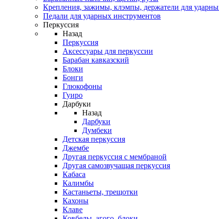
Крепления, зажимы, клэмпы, держатели для ударн
Педали для ударных инструментов
Перкуссия
Назад
Перкуссия
Аксессуары для перкуссии
Барабан кавказский
Блоки
Бонги
Глюкофоны
Гуиро
Дарбуки
Назад
Дарбуки
Думбеки
Детская перкуссия
Джембе
Другая перкуссия с мембраной
Другая самозвучащая перкуссия
Кабаса
Калимбы
Кастаньеты, трещотки
Кахоны
Клаве
Ковбелы, агого, блоки