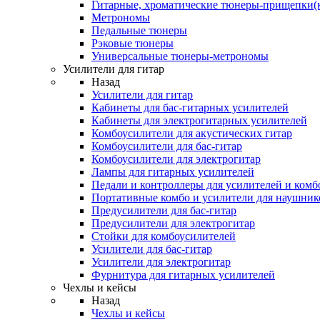
Гитарные, хроматические тюнеры-прищепки(
Метрономы
Педальные тюнеры
Рэковые тюнеры
Универсальные тюнеры-метрономы
Усилители для гитар
Назад
Усилители для гитар
Кабинеты для бас-гитарных усилителей
Кабинеты для электрогитарных усилителей
Комбоусилители для акустических гитар
Комбоусилители для бас-гитар
Комбоусилители для электрогитар
Лампы для гитарных усилителей
Педали и контроллеры для усилителей и комб
Портативные комбо и усилители для наушник
Предусилители для бас-гитар
Предусилители для электрогитар
Стойки для комбоусилителей
Усилители для бас-гитар
Усилители для электрогитар
Фурнитура для гитарных усилителей
Чехлы и кейсы
Назад
Чехлы и кейсы