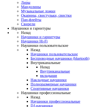
Лиры
Мандолины
Музыкальные ложки
Окарины, свистульки, свистки
Пан-флейты
Свирели
Наушники и гарнитуры
Назад
Наушники и гарнитуры
Наушники Hi-Fi
Наушники пользовательские
Назад
Наушники пользовательские
Беспроводные наушники (bluetooth)
Внутриканальные
Назад
Внутриканальные
вкладыши
Накладные наушники
Полноразмерные наушники
Спортивные наушники
Наушники профессиональные
Назад
Наушники профессиональные
DJ-наушники