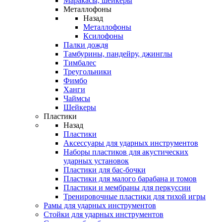
Маракасы, шейкеры
Металлофоны
Назад
Металлофоны
Ксилофоны
Палки дождя
Тамбурины, пандейру, джинглы
Тимбалес
Треугольники
Фимбо
Ханги
Чаймсы
Шейкеры
Пластики
Назад
Пластики
Аксессуары для ударных инструментов
Наборы пластиков для акустических
ударных установок
Пластики для бас-бочки
Пластики для малого барабана и томов
Пластики и мембраны для перкуссии
Тренировочные пластики для тихой игры
Рамы для ударных инструментов
Стойки для ударных инструментов