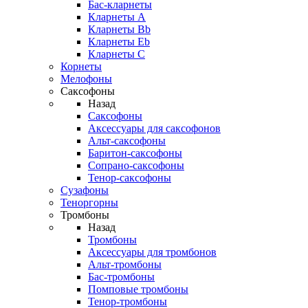
Бас-кларнеты
Кларнеты A
Кларнеты Bb
Кларнеты Eb
Кларнеты С
Корнеты
Мелофоны
Саксофоны
Назад
Саксофоны
Аксессуары для саксофонов
Альт-саксофоны
Баритон-саксофоны
Сопрано-саксофоны
Тенор-саксофоны
Сузафоны
Теноргорны
Тромбоны
Назад
Тромбоны
Аксессуары для тромбонов
Альт-тромбоны
Бас-тромбоны
Помповые тромбоны
Тенор-тромбоны