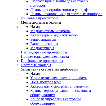
Газоразрядные лампы для световых
приборов
Лампы для стробоскопов и ультрафиолета
Лампы накаливания для световых приборов
Линзовые прожекторы
Медиасистемы и экраны
Назад
Медиасистемы и экраны
Аксессуары к медиасистемам
Видеомикшеры
Видеопроекторы
Медиасерверы
Нестандартные прожекторы
Прожекторы следящего света
Профильные прожекторы
Световые сканеры
Управление световыми приборами
Назад
Управление световыми приборами
DMX контроллеры
Аксессуары к системам управления
Компьютерное управление световым
оборудованием
Консоли управления световым
оборудованием