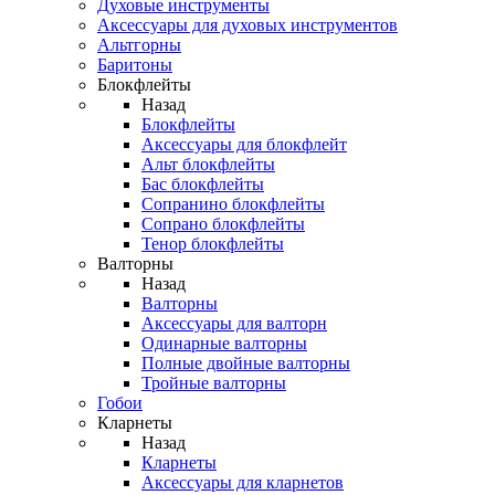
Духовые инструменты
Аксессуары для духовых инструментов
Альтгорны
Баритоны
Блокфлейты
Назад
Блокфлейты
Аксессуары для блокфлейт
Альт блокфлейты
Бас блокфлейты
Сопранино блокфлейты
Сопрано блокфлейты
Тенор блокфлейты
Валторны
Назад
Валторны
Аксессуары для валторн
Одинарные валторны
Полные двойные валторны
Тройные валторны
Гобои
Кларнеты
Назад
Кларнеты
Аксессуары для кларнетов