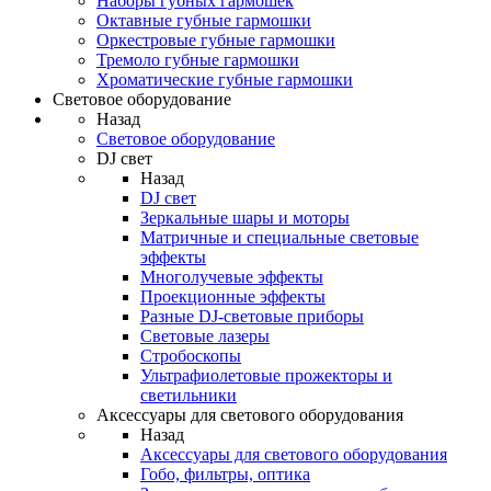
Наборы губных гармошек
Октавные губные гармошки
Оркестровые губные гармошки
Тремоло губные гармошки
Хроматические губные гармошки
Световое оборудование
Назад
Световое оборудование
DJ свет
Назад
DJ свет
Зеркальные шары и моторы
Матричные и специальные световые
эффекты
Многолучевые эффекты
Проекционные эффекты
Разные DJ-световые приборы
Световые лазеры
Стробоскопы
Ультрафиолетовые прожекторы и
светильники
Аксессуары для светового оборудования
Назад
Аксессуары для светового оборудования
Гобо, фильтры, оптика