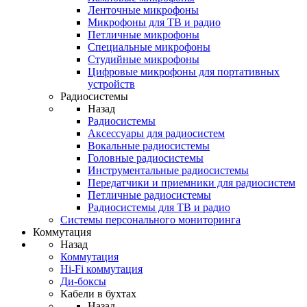
Ленточные микрофоны
Микрофоны для ТВ и радио
Петличные микрофоны
Специальные микрофоны
Студийные микрофоны
Цифровые микрофоны для портативных
устройств
Радиосистемы
Назад
Радиосистемы
Аксессуары для радиосистем
Вокальные радиосистемы
Головные радиосистемы
Инструментальные радиосистемы
Передатчики и приемники для радиосистем
Петличные радиосистемы
Радиосистемы для ТВ и радио
Системы персонального мониторинга
Коммутация
Назад
Коммутация
Hi-Fi коммутация
Ди-боксы
Кабели в бухтах
Назад