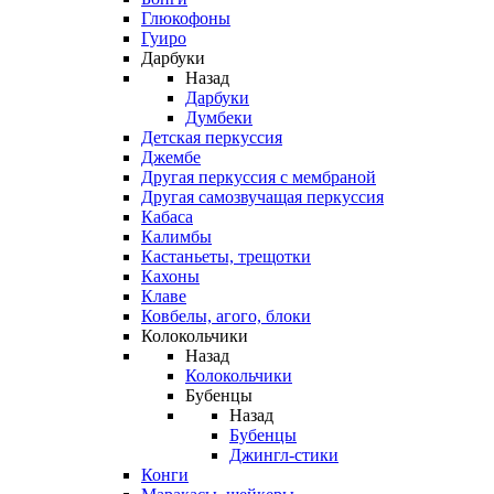
Глюкофоны
Гуиро
Дарбуки
Назад
Дарбуки
Думбеки
Детская перкуссия
Джембе
Другая перкуссия с мембраной
Другая самозвучащая перкуссия
Кабаса
Калимбы
Кастаньеты, трещотки
Кахоны
Клаве
Ковбелы, агого, блоки
Колокольчики
Назад
Колокольчики
Бубенцы
Назад
Бубенцы
Джингл-стики
Конги