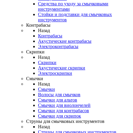
Средства по уходу за смычковыми
инструментами
Стойки и подставки для смычковых
инструментов
Контрабасы
Назад
Контрабасы
Акустические контрабасы
Электроконтрабасы
Скрипки
Назад
Скрипки
Акустические скрипки
Электроскрипки
Смычки
Назад
Смычки
Волосы для смычков
Смычки для альтов
Смычки для виолончелей
Смычки для контрабасов
Смычки для скрипок
Струны для смычковых инструментов
Назад
Струны для смычковых инструментов