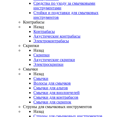
Средства по уходу за смычковыми
инструментами
Стойки и подставки для смычковых
инструментов
Контрабасы
Назад
Контрабасы
Акустические контрабасы
Электроконтрабасы
Скрипки
Назад
Скрипки
Акустические скрипки
Электроскрипки
Смычки
Назад
Смычки
Волосы для смычков
Смычки для альтов
Смычки для виолончелей
Смычки для контрабасов
Смычки для скрипок
Струны для смычковых инструментов
Назад
Струны для смычковых инструментов