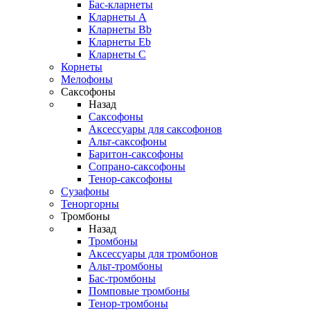
Бас-кларнеты
Кларнеты A
Кларнеты Bb
Кларнеты Eb
Кларнеты С
Корнеты
Мелофоны
Саксофоны
Назад
Саксофоны
Аксессуары для саксофонов
Альт-саксофоны
Баритон-саксофоны
Сопрано-саксофоны
Тенор-саксофоны
Сузафоны
Теноргорны
Тромбоны
Назад
Тромбоны
Аксессуары для тромбонов
Альт-тромбоны
Бас-тромбоны
Помповые тромбоны
Тенор-тромбоны