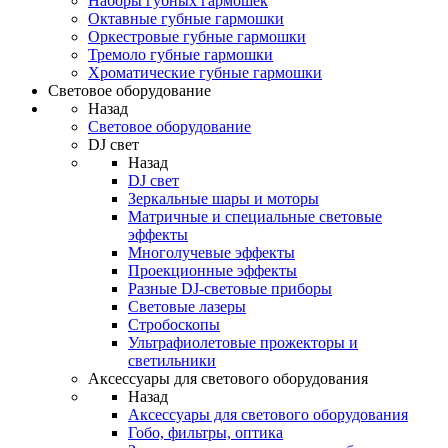
Наборы губных гармошек
Октавные губные гармошки
Оркестровые губные гармошки
Тремоло губные гармошки
Хроматические губные гармошки
Световое оборудование
Назад
Световое оборудование
DJ свет
Назад
DJ свет
Зеркальные шары и моторы
Матричные и специальные световые
эффекты
Многолучевые эффекты
Проекционные эффекты
Разные DJ-световые приборы
Световые лазеры
Стробоскопы
Ультрафиолетовые прожекторы и
светильники
Аксессуары для светового оборудования
Назад
Аксессуары для светового оборудования
Гобо, фильтры, оптика