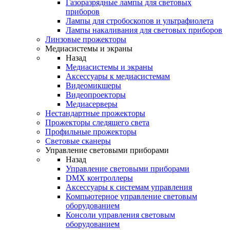
Газоразрядные лампы для световых
приборов
Лампы для стробоскопов и ультрафиолета
Лампы накаливания для световых приборов
Линзовые прожекторы
Медиасистемы и экраны
Назад
Медиасистемы и экраны
Аксессуары к медиасистемам
Видеомикшеры
Видеопроекторы
Медиасерверы
Нестандартные прожекторы
Прожекторы следящего света
Профильные прожекторы
Световые сканеры
Управление световыми приборами
Назад
Управление световыми приборами
DMX контроллеры
Аксессуары к системам управления
Компьютерное управление световым
оборудованием
Консоли управления световым
оборудованием