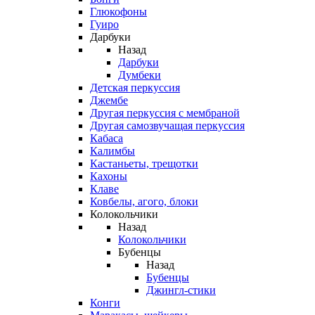
Глюкофоны
Гуиро
Дарбуки
Назад
Дарбуки
Думбеки
Детская перкуссия
Джембе
Другая перкуссия с мембраной
Другая самозвучащая перкуссия
Кабаса
Калимбы
Кастаньеты, трещотки
Кахоны
Клаве
Ковбелы, агого, блоки
Колокольчики
Назад
Колокольчики
Бубенцы
Назад
Бубенцы
Джингл-стики
Конги