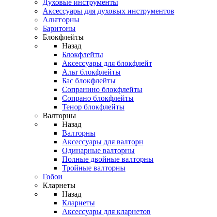
Духовые инструменты
Аксессуары для духовых инструментов
Альтгорны
Баритоны
Блокфлейты
Назад
Блокфлейты
Аксессуары для блокфлейт
Альт блокфлейты
Бас блокфлейты
Сопранино блокфлейты
Сопрано блокфлейты
Тенор блокфлейты
Валторны
Назад
Валторны
Аксессуары для валторн
Одинарные валторны
Полные двойные валторны
Тройные валторны
Гобои
Кларнеты
Назад
Кларнеты
Аксессуары для кларнетов