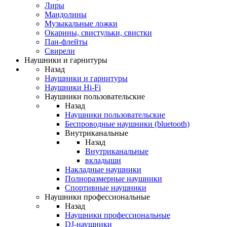
Лиры
Мандолины
Музыкальные ложки
Окарины, свистульки, свистки
Пан-флейты
Свирели
Наушники и гарнитуры
Назад
Наушники и гарнитуры
Наушники Hi-Fi
Наушники пользовательские
Назад
Наушники пользовательские
Беспроводные наушники (bluetooth)
Внутриканальные
Назад
Внутриканальные
вкладыши
Накладные наушники
Полноразмерные наушники
Спортивные наушники
Наушники профессиональные
Назад
Наушники профессиональные
DJ-наушники