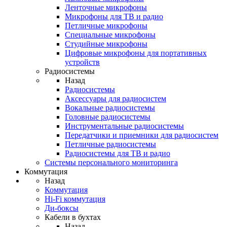
Ленточные микрофоны
Микрофоны для ТВ и радио
Петличные микрофоны
Специальные микрофоны
Студийные микрофоны
Цифровые микрофоны для портативных
устройств
Радиосистемы
Назад
Радиосистемы
Аксессуары для радиосистем
Вокальные радиосистемы
Головные радиосистемы
Инструментальные радиосистемы
Передатчики и приемники для радиосистем
Петличные радиосистемы
Радиосистемы для ТВ и радио
Системы персонального мониторинга
Коммутация
Назад
Коммутация
Hi-Fi коммутация
Ди-боксы
Кабели в бухтах
Назад