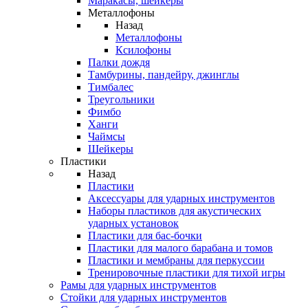
Маракасы, шейкеры
Металлофоны
Назад
Металлофоны
Ксилофоны
Палки дождя
Тамбурины, пандейру, джинглы
Тимбалес
Треугольники
Фимбо
Ханги
Чаймсы
Шейкеры
Пластики
Назад
Пластики
Аксессуары для ударных инструментов
Наборы пластиков для акустических
ударных установок
Пластики для бас-бочки
Пластики для малого барабана и томов
Пластики и мембраны для перкуссии
Тренировочные пластики для тихой игры
Рамы для ударных инструментов
Стойки для ударных инструментов