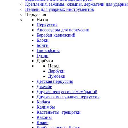
Крепления, зажимы, клэмпы, держатели для ударн
Педали для ударных инструментов
Перкуссия
Назад
Перкуссия
Аксессуары для перкуссии
Барабан кавказский
Блоки
Бонги
Глюкофоны
Гуиро
Дарбуки
Назад
Дарбуки
Думбеки
Детская перкуссия
Джембе
Другая перкуссия с мембраной
Другая самозвучащая перкуссия
Кабаса
Калимбы
Кастаньеты, трещотки
Кахоны
Клаве
Ковбелы, агого, блоки