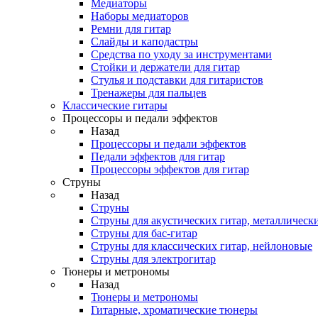
Медиаторы
Наборы медиаторов
Ремни для гитар
Слайды и каподастры
Средства по уходу за инструментами
Стойки и держатели для гитар
Стулья и подставки для гитаристов
Тренажеры для пальцев
Классические гитары
Процессоры и педали эффектов
Назад
Процессоры и педали эффектов
Педали эффектов для гитар
Процессоры эффектов для гитар
Струны
Назад
Струны
Струны для акустических гитар, металлическ
Струны для бас-гитар
Струны для классических гитар, нейлоновые
Струны для электрогитар
Тюнеры и метрономы
Назад
Тюнеры и метрономы
Гитарные, хроматические тюнеры