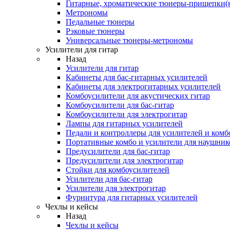
Гитарные, хроматические тюнеры-прищепки(
Метрономы
Педальные тюнеры
Рэковые тюнеры
Универсальные тюнеры-метрономы
Усилители для гитар
Назад
Усилители для гитар
Кабинеты для бас-гитарных усилителей
Кабинеты для электрогитарных усилителей
Комбоусилители для акустических гитар
Комбоусилители для бас-гитар
Комбоусилители для электрогитар
Лампы для гитарных усилителей
Педали и контроллеры для усилителей и комб
Портативные комбо и усилители для наушник
Предусилители для бас-гитар
Предусилители для электрогитар
Стойки для комбоусилителей
Усилители для бас-гитар
Усилители для электрогитар
Фурнитура для гитарных усилителей
Чехлы и кейсы
Назад
Чехлы и кейсы