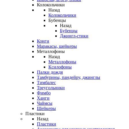
Колокольчики
Назад
Колокольчики
Бубенцы
Назад
Бубенцы
Джингл-стики
Конги
Маракасы, шейкеры
Металлофоны
Назад
Металлофоны
Ксилофоны
Палки дождя
Тамбурины, пандейру, джинглы
Тимбалес
Треугольники
Фимбо
Ханги
Чаймсы
Шейкеры
Пластики
Назад
Пластики