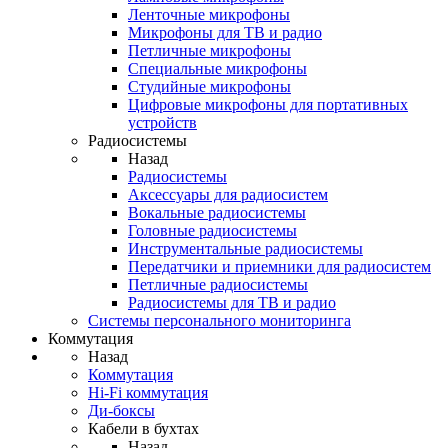
Ленточные микрофоны
Микрофоны для ТВ и радио
Петличные микрофоны
Специальные микрофоны
Студийные микрофоны
Цифровые микрофоны для портативных
устройств
Радиосистемы
Назад
Радиосистемы
Аксессуары для радиосистем
Вокальные радиосистемы
Головные радиосистемы
Инструментальные радиосистемы
Передатчики и приемники для радиосистем
Петличные радиосистемы
Радиосистемы для ТВ и радио
Системы персонального мониторинга
Коммутация
Назад
Коммутация
Hi-Fi коммутация
Ди-боксы
Кабели в бухтах
Назад