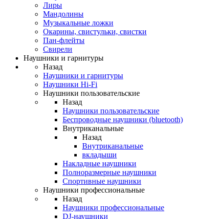
Лиры
Мандолины
Музыкальные ложки
Окарины, свистульки, свистки
Пан-флейты
Свирели
Наушники и гарнитуры
Назад
Наушники и гарнитуры
Наушники Hi-Fi
Наушники пользовательские
Назад
Наушники пользовательские
Беспроводные наушники (bluetooth)
Внутриканальные
Назад
Внутриканальные
вкладыши
Накладные наушники
Полноразмерные наушники
Спортивные наушники
Наушники профессиональные
Назад
Наушники профессиональные
DJ-наушники