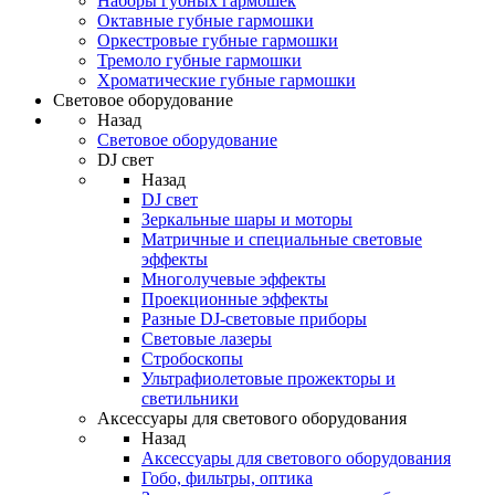
Наборы губных гармошек
Октавные губные гармошки
Оркестровые губные гармошки
Тремоло губные гармошки
Хроматические губные гармошки
Световое оборудование
Назад
Световое оборудование
DJ свет
Назад
DJ свет
Зеркальные шары и моторы
Матричные и специальные световые
эффекты
Многолучевые эффекты
Проекционные эффекты
Разные DJ-световые приборы
Световые лазеры
Стробоскопы
Ультрафиолетовые прожекторы и
светильники
Аксессуары для светового оборудования
Назад
Аксессуары для светового оборудования
Гобо, фильтры, оптика