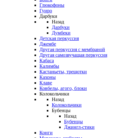
Глюкофоны
Гуиро
Дарбуки
Назад
Дарбуки
Думбеки
Детская перкуссия
Джембе
Другая перкуссия с мембраной
Другая самозвучащая перкуссия
Кабаса
Калимбы
Кастаньеты, трещотки
Кахоны
Клаве
Ковбелы, агого, блоки
Колокольчики
Назад
Колокольчики
Бубенцы
Назад
Бубенцы
Джингл-стики
Конги