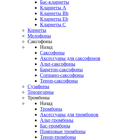
Бас-кларнеты
Кларнеты A
Кларнеты Bb
Кларнеты Eb
Кларнеты С
Корнеты
Мелофоны
Саксофоны
Назад
Саксофоны
Аксессуары для саксофонов
Альт-саксофоны
Баритон-саксофоны
Сопрано-саксофоны
Тенор-саксофоны
Сузафоны
Теноргорны
Тромбоны
Назад
Тромбоны
Аксессуары для тромбонов
Альт-тромбоны
Бас-тромбоны
Помповые тромбоны
Тенор-тромбоны