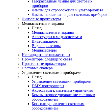
Газоразрядные лампы для световых
приборов
Лампы для стробоскопов и ультрафиолета
Лампы накаливания для световых приборов
Линзовые прожекторы
Медиасистемы и экраны
Назад
Медиасистемы и экраны
Аксессуары к медиасистемам
Видеомикшеры
Видеопроекторы
Медиасерверы
Нестандартные прожекторы
Прожекторы следящего света
Профильные прожекторы
Световые сканеры
Управление световыми приборами
Назад
Управление световыми приборами
DMX контроллеры
Аксессуары к системам управления
Компьютерное управление световым
оборудованием
Консоли управления световым
оборудованием