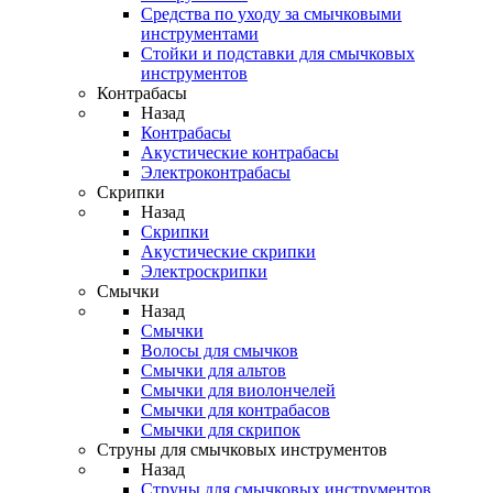
Средства по уходу за смычковыми
инструментами
Стойки и подставки для смычковых
инструментов
Контрабасы
Назад
Контрабасы
Акустические контрабасы
Электроконтрабасы
Скрипки
Назад
Скрипки
Акустические скрипки
Электроскрипки
Смычки
Назад
Смычки
Волосы для смычков
Смычки для альтов
Смычки для виолончелей
Смычки для контрабасов
Смычки для скрипок
Струны для смычковых инструментов
Назад
Струны для смычковых инструментов