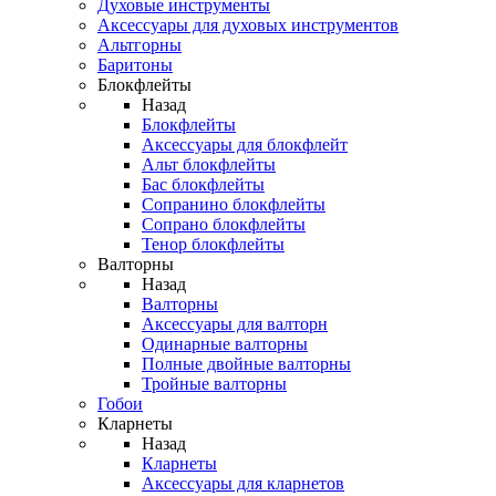
Духовые инструменты
Аксессуары для духовых инструментов
Альтгорны
Баритоны
Блокфлейты
Назад
Блокфлейты
Аксессуары для блокфлейт
Альт блокфлейты
Бас блокфлейты
Сопранино блокфлейты
Сопрано блокфлейты
Тенор блокфлейты
Валторны
Назад
Валторны
Аксессуары для валторн
Одинарные валторны
Полные двойные валторны
Тройные валторны
Гобои
Кларнеты
Назад
Кларнеты
Аксессуары для кларнетов