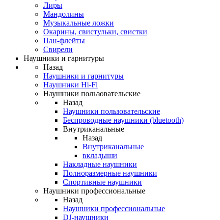
Лиры
Мандолины
Музыкальные ложки
Окарины, свистульки, свистки
Пан-флейты
Свирели
Наушники и гарнитуры
Назад
Наушники и гарнитуры
Наушники Hi-Fi
Наушники пользовательские
Назад
Наушники пользовательские
Беспроводные наушники (bluetooth)
Внутриканальные
Назад
Внутриканальные
вкладыши
Накладные наушники
Полноразмерные наушники
Спортивные наушники
Наушники профессиональные
Назад
Наушники профессиональные
DJ-наушники