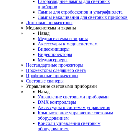
Газоразрядные лампы для световых
приборов
Лампы для стробоскопов и ультрафиолета
Лампы накаливания для световых приборов
Линзовые прожекторы
Медиасистемы и экраны
Назад
Медиасистемы и экраны
Аксессуары к медиасистемам
Видеомикшеры
Видеопроекторы
Медиасерверы
Нестандартные прожекторы
Прожекторы следящего света
Профильные прожекторы
Световые сканеры
Управление световыми приборами
Назад
Управление световыми приборами
DMX контроллеры
Аксессуары к системам управления
Компьютерное управление световым
оборудованием
Консоли управления световым
оборудованием