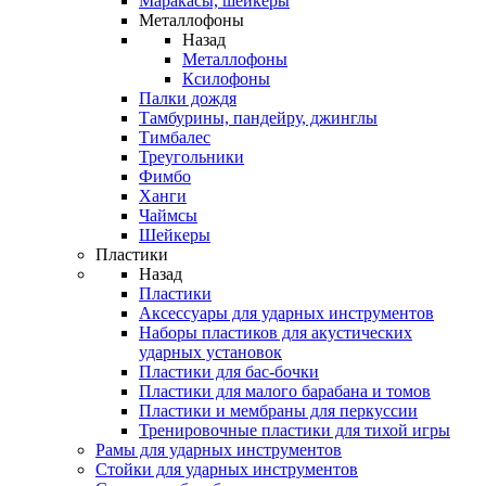
Маракасы, шейкеры
Металлофоны
Назад
Металлофоны
Ксилофоны
Палки дождя
Тамбурины, пандейру, джинглы
Тимбалес
Треугольники
Фимбо
Ханги
Чаймсы
Шейкеры
Пластики
Назад
Пластики
Аксессуары для ударных инструментов
Наборы пластиков для акустических
ударных установок
Пластики для бас-бочки
Пластики для малого барабана и томов
Пластики и мембраны для перкуссии
Тренировочные пластики для тихой игры
Рамы для ударных инструментов
Стойки для ударных инструментов