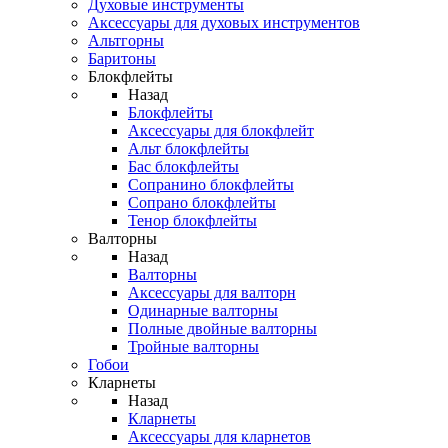
Духовые инструменты
Аксессуары для духовых инструментов
Альтгорны
Баритоны
Блокфлейты
Назад
Блокфлейты
Аксессуары для блокфлейт
Альт блокфлейты
Бас блокфлейты
Сопранино блокфлейты
Сопрано блокфлейты
Тенор блокфлейты
Валторны
Назад
Валторны
Аксессуары для валторн
Одинарные валторны
Полные двойные валторны
Тройные валторны
Гобои
Кларнеты
Назад
Кларнеты
Аксессуары для кларнетов