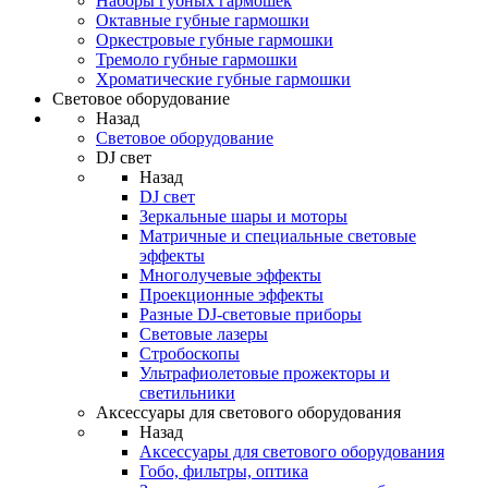
Наборы губных гармошек
Октавные губные гармошки
Оркестровые губные гармошки
Тремоло губные гармошки
Хроматические губные гармошки
Световое оборудование
Назад
Световое оборудование
DJ свет
Назад
DJ свет
Зеркальные шары и моторы
Матричные и специальные световые
эффекты
Многолучевые эффекты
Проекционные эффекты
Разные DJ-световые приборы
Световые лазеры
Стробоскопы
Ультрафиолетовые прожекторы и
светильники
Аксессуары для светового оборудования
Назад
Аксессуары для светового оборудования
Гобо, фильтры, оптика