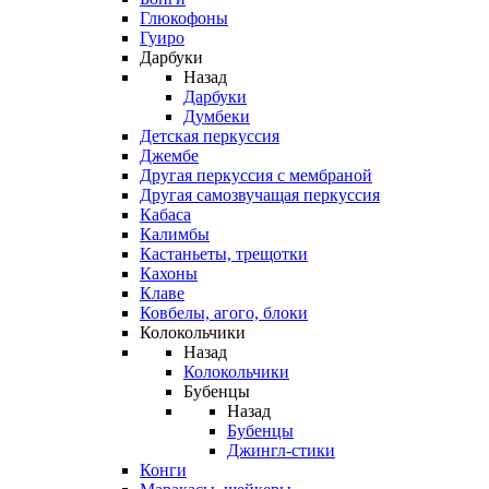
Глюкофоны
Гуиро
Дарбуки
Назад
Дарбуки
Думбеки
Детская перкуссия
Джембе
Другая перкуссия с мембраной
Другая самозвучащая перкуссия
Кабаса
Калимбы
Кастаньеты, трещотки
Кахоны
Клаве
Ковбелы, агого, блоки
Колокольчики
Назад
Колокольчики
Бубенцы
Назад
Бубенцы
Джингл-стики
Конги