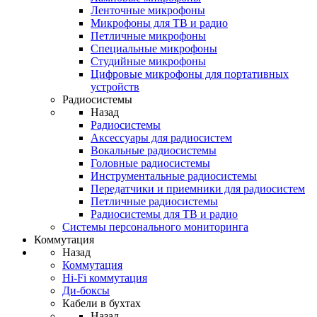
Ленточные микрофоны
Микрофоны для ТВ и радио
Петличные микрофоны
Специальные микрофоны
Студийные микрофоны
Цифровые микрофоны для портативных
устройств
Радиосистемы
Назад
Радиосистемы
Аксессуары для радиосистем
Вокальные радиосистемы
Головные радиосистемы
Инструментальные радиосистемы
Передатчики и приемники для радиосистем
Петличные радиосистемы
Радиосистемы для ТВ и радио
Системы персонального мониторинга
Коммутация
Назад
Коммутация
Hi-Fi коммутация
Ди-боксы
Кабели в бухтах
Назад