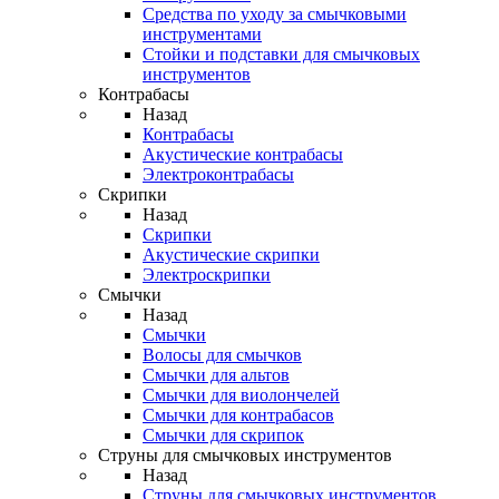
Средства по уходу за смычковыми
инструментами
Стойки и подставки для смычковых
инструментов
Контрабасы
Назад
Контрабасы
Акустические контрабасы
Электроконтрабасы
Скрипки
Назад
Скрипки
Акустические скрипки
Электроскрипки
Смычки
Назад
Смычки
Волосы для смычков
Смычки для альтов
Смычки для виолончелей
Смычки для контрабасов
Смычки для скрипок
Струны для смычковых инструментов
Назад
Струны для смычковых инструментов