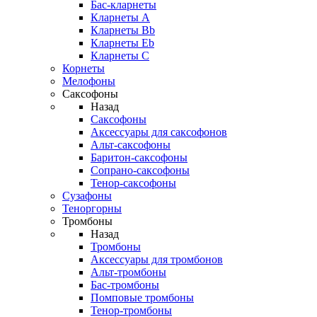
Бас-кларнеты
Кларнеты A
Кларнеты Bb
Кларнеты Eb
Кларнеты С
Корнеты
Мелофоны
Саксофоны
Назад
Саксофоны
Аксессуары для саксофонов
Альт-саксофоны
Баритон-саксофоны
Сопрано-саксофоны
Тенор-саксофоны
Сузафоны
Теноргорны
Тромбоны
Назад
Тромбоны
Аксессуары для тромбонов
Альт-тромбоны
Бас-тромбоны
Помповые тромбоны
Тенор-тромбоны