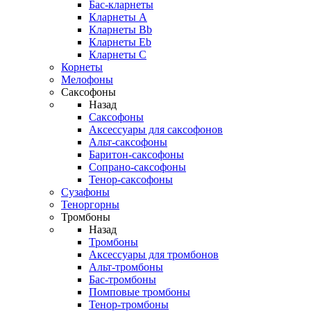
Бас-кларнеты
Кларнеты A
Кларнеты Bb
Кларнеты Eb
Кларнеты С
Корнеты
Мелофоны
Саксофоны
Назад
Саксофоны
Аксессуары для саксофонов
Альт-саксофоны
Баритон-саксофоны
Сопрано-саксофоны
Тенор-саксофоны
Сузафоны
Теноргорны
Тромбоны
Назад
Тромбоны
Аксессуары для тромбонов
Альт-тромбоны
Бас-тромбоны
Помповые тромбоны
Тенор-тромбоны