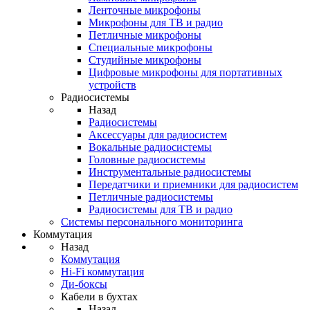
Ленточные микрофоны
Микрофоны для ТВ и радио
Петличные микрофоны
Специальные микрофоны
Студийные микрофоны
Цифровые микрофоны для портативных
устройств
Радиосистемы
Назад
Радиосистемы
Аксессуары для радиосистем
Вокальные радиосистемы
Головные радиосистемы
Инструментальные радиосистемы
Передатчики и приемники для радиосистем
Петличные радиосистемы
Радиосистемы для ТВ и радио
Системы персонального мониторинга
Коммутация
Назад
Коммутация
Hi-Fi коммутация
Ди-боксы
Кабели в бухтах
Назад