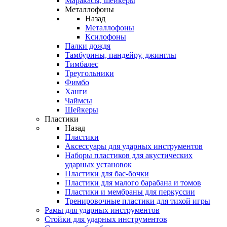
Маракасы, шейкеры
Металлофоны
Назад
Металлофоны
Ксилофоны
Палки дождя
Тамбурины, пандейру, джинглы
Тимбалес
Треугольники
Фимбо
Ханги
Чаймсы
Шейкеры
Пластики
Назад
Пластики
Аксессуары для ударных инструментов
Наборы пластиков для акустических
ударных установок
Пластики для бас-бочки
Пластики для малого барабана и томов
Пластики и мембраны для перкуссии
Тренировочные пластики для тихой игры
Рамы для ударных инструментов
Стойки для ударных инструментов