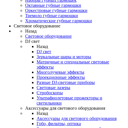
Наборы губных гармошек
Октавные губные гармошки
Оркестровые губные гармошки
Тремоло губные гармошки
Хроматические губные гармошки
Световое оборудование
Назад
Световое оборудование
DJ свет
Назад
DJ свет
Зеркальные шары и моторы
Матричные и специальные световые
эффекты
Многолучевые эффекты
Проекционные эффекты
Разные DJ-световые приборы
Световые лазеры
Стробоскопы
Ультрафиолетовые прожекторы и
светильники
Аксессуары для светового оборудования
Назад
Аксессуары для светового оборудования
Гобо, фильтры, оптика