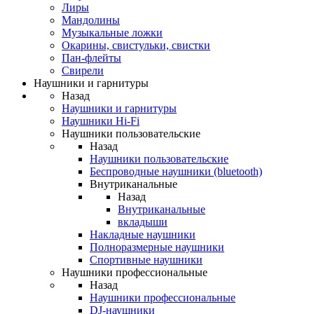
Лиры
Мандолины
Музыкальные ложки
Окарины, свистульки, свистки
Пан-флейты
Свирели
Наушники и гарнитуры
Назад
Наушники и гарнитуры
Наушники Hi-Fi
Наушники пользовательские
Назад
Наушники пользовательские
Беспроводные наушники (bluetooth)
Внутриканальные
Назад
Внутриканальные
вкладыши
Накладные наушники
Полноразмерные наушники
Спортивные наушники
Наушники профессиональные
Назад
Наушники профессиональные
DJ-наушники