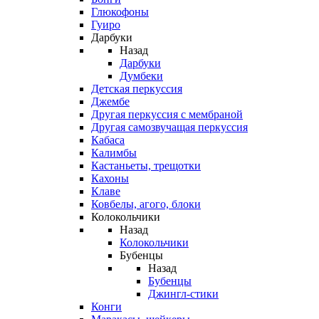
Глюкофоны
Гуиро
Дарбуки
Назад
Дарбуки
Думбеки
Детская перкуссия
Джембе
Другая перкуссия с мембраной
Другая самозвучащая перкуссия
Кабаса
Калимбы
Кастаньеты, трещотки
Кахоны
Клаве
Ковбелы, агого, блоки
Колокольчики
Назад
Колокольчики
Бубенцы
Назад
Бубенцы
Джингл-стики
Конги