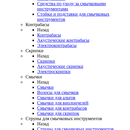
Средства по уходу за смычковыми
инструментами
Стойки и подставки для смычковых
инструментов
Контрабасы
Назад
Контрабасы
Акустические контрабасы
Электроконтрабасы
Скрипки
Назад
Скрипки
Акустические скрипки
Электроскрипки
Смычки
Назад
Смычки
Волосы для смычков
Смычки для альтов
Смычки для виолончелей
Смычки для контрабасов
Смычки для скрипок
Струны для смычковых инструментов
Назад
Струны для смычковых инструментов