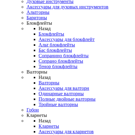
Духовые инструменты
Аксессуары для духовых инструментов
Альтгорны
Баритоны
Блокфлейты
Назад
Блокфлейты
Аксессуары для блокфлейт
Альт блокфлейты
Бас блокфлейты
Сопранино блокфлейты
Сопрано блокфлейты
Тенор блокфлейты
Валторны
Назад
Валторны
Аксессуары для валторн
Одинарные валторны
Полные двойные валторны
Тройные валторны
Гобои
Кларнеты
Назад
Кларнеты
Аксессуары для кларнетов