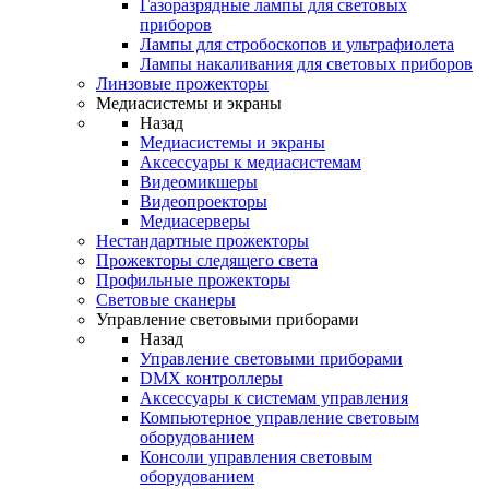
Газоразрядные лампы для световых
приборов
Лампы для стробоскопов и ультрафиолета
Лампы накаливания для световых приборов
Линзовые прожекторы
Медиасистемы и экраны
Назад
Медиасистемы и экраны
Аксессуары к медиасистемам
Видеомикшеры
Видеопроекторы
Медиасерверы
Нестандартные прожекторы
Прожекторы следящего света
Профильные прожекторы
Световые сканеры
Управление световыми приборами
Назад
Управление световыми приборами
DMX контроллеры
Аксессуары к системам управления
Компьютерное управление световым
оборудованием
Консоли управления световым
оборудованием