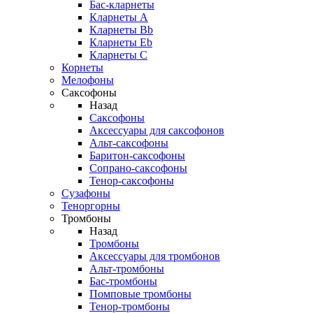
Бас-кларнеты
Кларнеты A
Кларнеты Bb
Кларнеты Eb
Кларнеты С
Корнеты
Мелофоны
Саксофоны
Назад
Саксофоны
Аксессуары для саксофонов
Альт-саксофоны
Баритон-саксофоны
Сопрано-саксофоны
Тенор-саксофоны
Сузафоны
Теноргорны
Тромбоны
Назад
Тромбоны
Аксессуары для тромбонов
Альт-тромбоны
Бас-тромбоны
Помповые тромбоны
Тенор-тромбоны