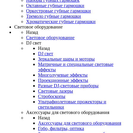
Наборы губных гармошек
Октавные губные гармошки
Оркестровые губные гармошки
Тремоло губные гармошки
Хроматические губные гармошки
Световое оборудование
Назад
Световое оборудование
DJ свет
Назад
DJ свет
Зеркальные шары и моторы
Матричные и специальные световые
эффекты
Многолучевые эффекты
Проекционные эффекты
Разные DJ-световые приборы
Световые лазеры
Стробоскопы
Ультрафиолетовые прожекторы и
светильники
Аксессуары для светового оборудования
Назад
Аксессуары для светового оборудования
Гобо, фильтры, оптика