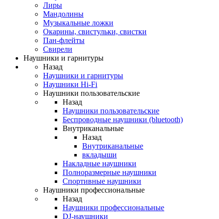
Лиры
Мандолины
Музыкальные ложки
Окарины, свистульки, свистки
Пан-флейты
Свирели
Наушники и гарнитуры
Назад
Наушники и гарнитуры
Наушники Hi-Fi
Наушники пользовательские
Назад
Наушники пользовательские
Беспроводные наушники (bluetooth)
Внутриканальные
Назад
Внутриканальные
вкладыши
Накладные наушники
Полноразмерные наушники
Спортивные наушники
Наушники профессиональные
Назад
Наушники профессиональные
DJ-наушники