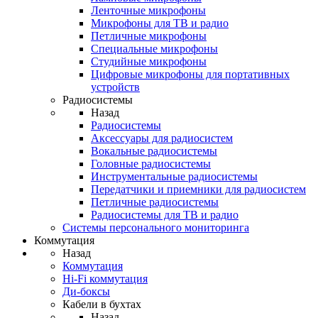
Ленточные микрофоны
Микрофоны для ТВ и радио
Петличные микрофоны
Специальные микрофоны
Студийные микрофоны
Цифровые микрофоны для портативных
устройств
Радиосистемы
Назад
Радиосистемы
Аксессуары для радиосистем
Вокальные радиосистемы
Головные радиосистемы
Инструментальные радиосистемы
Передатчики и приемники для радиосистем
Петличные радиосистемы
Радиосистемы для ТВ и радио
Системы персонального мониторинга
Коммутация
Назад
Коммутация
Hi-Fi коммутация
Ди-боксы
Кабели в бухтах
Назад