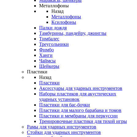
Маракасы, шейкеры
Металлофоны
Назад
Металлофоны
Ксилофоны
Палки дождя
Тамбурины, пандейру, джинглы
Тимбалес
Треугольники
Фимбо
Ханги
Чаймсы
Шейкеры
Пластики
Назад
Пластики
Аксессуары для ударных инструментов
Наборы пластиков для акустических
ударных установок
Пластики для бас-бочки
Пластики для малого барабана и томов
Пластики и мембраны для перкуссии
Тренировочные пластики для тихой игры
Рамы для ударных инструментов
Стойки для ударных инструментов