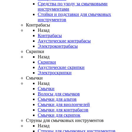
Средства по уходу за смычковыми
инструментами
Стойки и подставки для смычковых
инструментов
Контрабасы
Назад
Контрабасы
Акустические контрабасы
Электроконтрабасы
Скрипки
Назад
Скрипки
Акустические скрипки
Электроскрипки
Смычки
Назад
Смычки
Волосы для смычков
Смычки для альтов
Смычки для виолончелей
Смычки для контрабасов
Смычки для скрипок
Струны для смычковых инструментов
Назад
Струны для смычковых инструментов