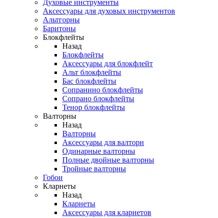
Духовые инструменты
Аксессуары для духовых инструментов
Альтгорны
Баритоны
Блокфлейты
Назад
Блокфлейты
Аксессуары для блокфлейт
Альт блокфлейты
Бас блокфлейты
Сопранино блокфлейты
Сопрано блокфлейты
Тенор блокфлейты
Валторны
Назад
Валторны
Аксессуары для валторн
Одинарные валторны
Полные двойные валторны
Тройные валторны
Гобои
Кларнеты
Назад
Кларнеты
Аксессуары для кларнетов