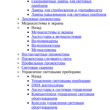
Газоразрядные лампы для световых
приборов
Лампы для стробоскопов и ультрафиолета
Лампы накаливания для световых приборов
Линзовые прожекторы
Медиасистемы и экраны
Назад
Медиасистемы и экраны
Аксессуары к медиасистемам
Видеомикшеры
Видеопроекторы
Медиасерверы
Нестандартные прожекторы
Прожекторы следящего света
Профильные прожекторы
Световые сканеры
Управление световыми приборами
Назад
Управление световыми приборами
DMX контроллеры
Аксессуары к системам управления
Компьютерное управление световым
оборудованием
Консоли управления световым
оборудованием