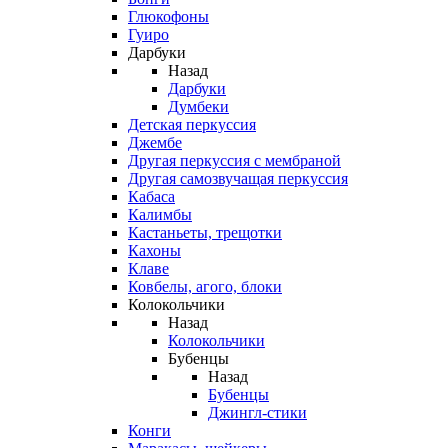
Глюкофоны
Гуиро
Дарбуки
Назад
Дарбуки
Думбеки
Детская перкуссия
Джембе
Другая перкуссия с мембраной
Другая самозвучащая перкуссия
Кабаса
Калимбы
Кастаньеты, трещотки
Кахоны
Клаве
Ковбелы, агого, блоки
Колокольчики
Назад
Колокольчики
Бубенцы
Назад
Бубенцы
Джингл-стики
Конги