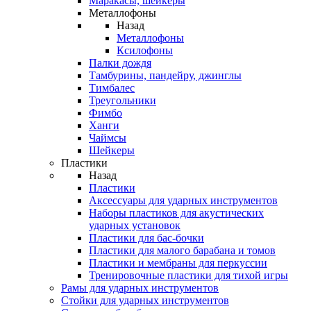
Маракасы, шейкеры
Металлофоны
Назад
Металлофоны
Ксилофоны
Палки дождя
Тамбурины, пандейру, джинглы
Тимбалес
Треугольники
Фимбо
Ханги
Чаймсы
Шейкеры
Пластики
Назад
Пластики
Аксессуары для ударных инструментов
Наборы пластиков для акустических
ударных установок
Пластики для бас-бочки
Пластики для малого барабана и томов
Пластики и мембраны для перкуссии
Тренировочные пластики для тихой игры
Рамы для ударных инструментов
Стойки для ударных инструментов