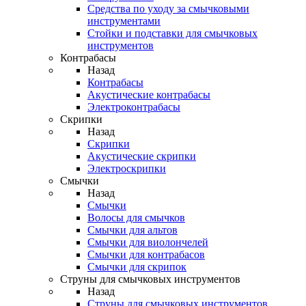
Средства по уходу за смычковыми
инструментами
Стойки и подставки для смычковых
инструментов
Контрабасы
Назад
Контрабасы
Акустические контрабасы
Электроконтрабасы
Скрипки
Назад
Скрипки
Акустические скрипки
Электроскрипки
Смычки
Назад
Смычки
Волосы для смычков
Смычки для альтов
Смычки для виолончелей
Смычки для контрабасов
Смычки для скрипок
Струны для смычковых инструментов
Назад
Струны для смычковых инструментов