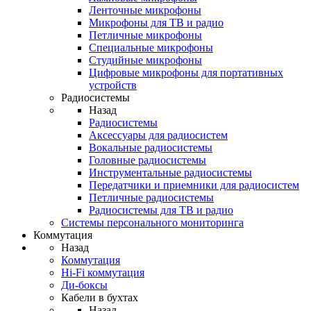
Ленточные микрофоны
Микрофоны для ТВ и радио
Петличные микрофоны
Специальные микрофоны
Студийные микрофоны
Цифровые микрофоны для портативных
устройств
Радиосистемы
Назад
Радиосистемы
Аксессуары для радиосистем
Вокальные радиосистемы
Головные радиосистемы
Инструментальные радиосистемы
Передатчики и приемники для радиосистем
Петличные радиосистемы
Радиосистемы для ТВ и радио
Системы персонального мониторинга
Коммутация
Назад
Коммутация
Hi-Fi коммутация
Ди-боксы
Кабели в бухтах
Назад