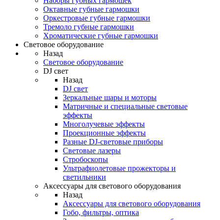
Наборы губных гармошек
Октавные губные гармошки
Оркестровые губные гармошки
Тремоло губные гармошки
Хроматические губные гармошки
Световое оборудование
Назад
Световое оборудование
DJ свет
Назад
DJ свет
Зеркальные шары и моторы
Матричные и специальные световые
эффекты
Многолучевые эффекты
Проекционные эффекты
Разные DJ-световые приборы
Световые лазеры
Стробоскопы
Ультрафиолетовые прожекторы и
светильники
Аксессуары для светового оборудования
Назад
Аксессуары для светового оборудования
Гобо, фильтры, оптика