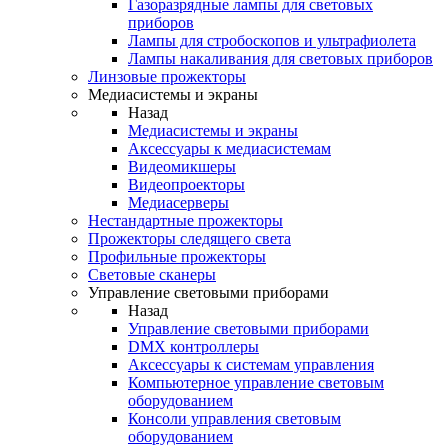
Газоразрядные лампы для световых
приборов
Лампы для стробоскопов и ультрафиолета
Лампы накаливания для световых приборов
Линзовые прожекторы
Медиасистемы и экраны
Назад
Медиасистемы и экраны
Аксессуары к медиасистемам
Видеомикшеры
Видеопроекторы
Медиасерверы
Нестандартные прожекторы
Прожекторы следящего света
Профильные прожекторы
Световые сканеры
Управление световыми приборами
Назад
Управление световыми приборами
DMX контроллеры
Аксессуары к системам управления
Компьютерное управление световым
оборудованием
Консоли управления световым
оборудованием