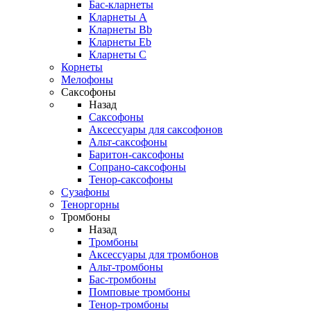
Бас-кларнеты
Кларнеты A
Кларнеты Bb
Кларнеты Eb
Кларнеты С
Корнеты
Мелофоны
Саксофоны
Назад
Саксофоны
Аксессуары для саксофонов
Альт-саксофоны
Баритон-саксофоны
Сопрано-саксофоны
Тенор-саксофоны
Сузафоны
Теноргорны
Тромбоны
Назад
Тромбоны
Аксессуары для тромбонов
Альт-тромбоны
Бас-тромбоны
Помповые тромбоны
Тенор-тромбоны