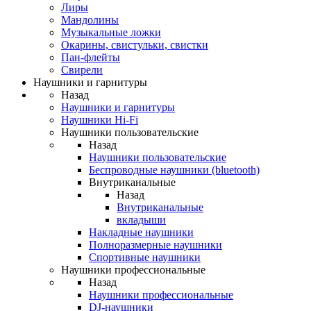
Лиры
Мандолины
Музыкальные ложки
Окарины, свистульки, свистки
Пан-флейты
Свирели
Наушники и гарнитуры
Назад
Наушники и гарнитуры
Наушники Hi-Fi
Наушники пользовательские
Назад
Наушники пользовательские
Беспроводные наушники (bluetooth)
Внутриканальные
Назад
Внутриканальные
вкладыши
Накладные наушники
Полноразмерные наушники
Спортивные наушники
Наушники профессиональные
Назад
Наушники профессиональные
DJ-наушники