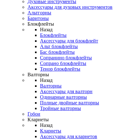
Духовые инструменты
Аксессуары для духовых инструментов
Альтгорны
Баритоны
Блокфлейты
Назад
Блокфлейты
Аксессуары для блокфлейт
Альт блокфлейты
Бас блокфлейты
Сопранино блокфлейты
Сопрано блокфлейты
Тенор блокфлейты
Валторны
Назад
Валторны
Аксессуары для валторн
Одинарные валторны
Полные двойные валторны
Тройные валторны
Гобои
Кларнеты
Назад
Кларнеты
Аксессуары для кларнетов