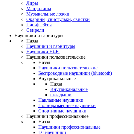
Лиры
Мандолины
Музыкальные ложки
Окарины, свистульки, свистки
Пан-флейты
Свирели
Наушники и гарнитуры
Назад
Наушники и гарнитуры
Наушники Hi-Fi
Наушники пользовательские
Назад
Наушники пользовательские
Беспроводные наушники (bluetooth)
Внутриканальные
Назад
Внутриканальные
вкладыши
Накладные наушники
Полноразмерные наушники
Спортивные наушники
Наушники профессиональные
Назад
Наушники профессиональные
DJ-наушники