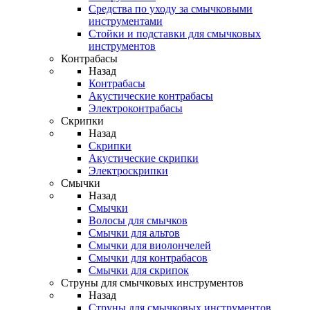
Средства по уходу за смычковыми
инструментами
Стойки и подставки для смычковых
инструментов
Контрабасы
Назад
Контрабасы
Акустические контрабасы
Электроконтрабасы
Скрипки
Назад
Скрипки
Акустические скрипки
Электроскрипки
Смычки
Назад
Смычки
Волосы для смычков
Смычки для альтов
Смычки для виолончелей
Смычки для контрабасов
Смычки для скрипок
Струны для смычковых инструментов
Назад
Струны для смычковых инструментов