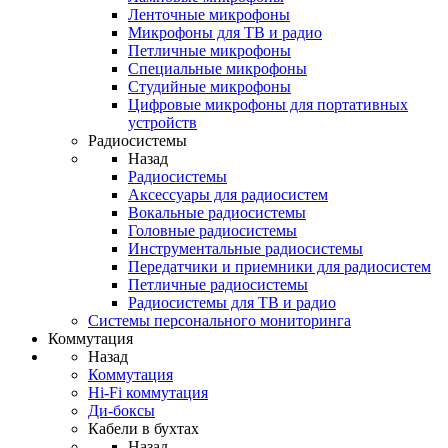
Ленточные микрофоны
Микрофоны для ТВ и радио
Петличные микрофоны
Специальные микрофоны
Студийные микрофоны
Цифровые микрофоны для портативных
устройств
Радиосистемы
Назад
Радиосистемы
Аксессуары для радиосистем
Вокальные радиосистемы
Головные радиосистемы
Инструментальные радиосистемы
Передатчики и приемники для радиосистем
Петличные радиосистемы
Радиосистемы для ТВ и радио
Системы персонального мониторинга
Коммутация
Назад
Коммутация
Hi-Fi коммутация
Ди-боксы
Кабели в бухтах
Назад