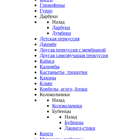
Глюкофоны
Гуиро
Дарбуки
Назад
Дарбуки
Думбеки
Детская перкуссия
Джембе
Другая перкуссия с мембраной
Другая самозвучащая перкуссия
Кабаса
Калимбы
Кастаньеты, трещотки
Кахоны
Клаве
Ковбелы, агого, блоки
Колокольчики
Назад
Колокольчики
Бубенцы
Назад
Бубенцы
Джингл-стики
Конги