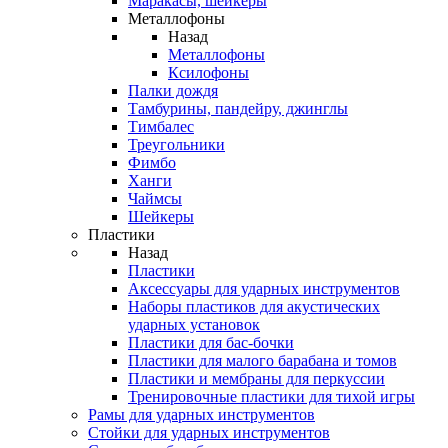
Маракасы, шейкеры
Металлофоны
Назад
Металлофоны
Ксилофоны
Палки дождя
Тамбурины, пандейру, джинглы
Тимбалес
Треугольники
Фимбо
Ханги
Чаймсы
Шейкеры
Пластики
Назад
Пластики
Аксессуары для ударных инструментов
Наборы пластиков для акустических
ударных установок
Пластики для бас-бочки
Пластики для малого барабана и томов
Пластики и мембраны для перкуссии
Тренировочные пластики для тихой игры
Рамы для ударных инструментов
Стойки для ударных инструментов