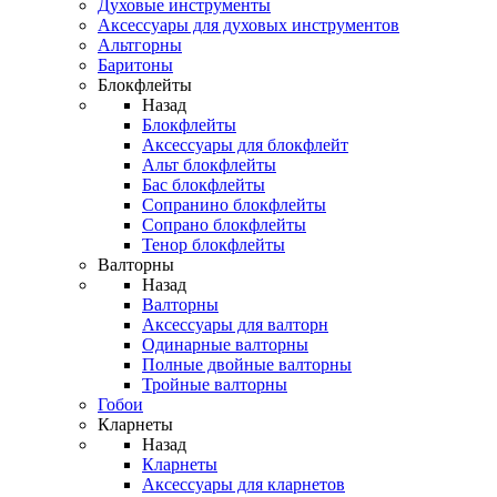
Духовые инструменты
Аксессуары для духовых инструментов
Альтгорны
Баритоны
Блокфлейты
Назад
Блокфлейты
Аксессуары для блокфлейт
Альт блокфлейты
Бас блокфлейты
Сопранино блокфлейты
Сопрано блокфлейты
Тенор блокфлейты
Валторны
Назад
Валторны
Аксессуары для валторн
Одинарные валторны
Полные двойные валторны
Тройные валторны
Гобои
Кларнеты
Назад
Кларнеты
Аксессуары для кларнетов