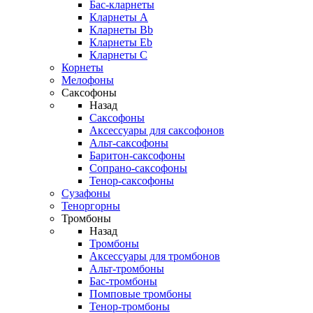
Бас-кларнеты
Кларнеты A
Кларнеты Bb
Кларнеты Eb
Кларнеты С
Корнеты
Мелофоны
Саксофоны
Назад
Саксофоны
Аксессуары для саксофонов
Альт-саксофоны
Баритон-саксофоны
Сопрано-саксофоны
Тенор-саксофоны
Сузафоны
Теноргорны
Тромбоны
Назад
Тромбоны
Аксессуары для тромбонов
Альт-тромбоны
Бас-тромбоны
Помповые тромбоны
Тенор-тромбоны