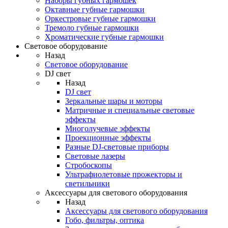
Наборы губных гармошек
Октавные губные гармошки
Оркестровые губные гармошки
Тремоло губные гармошки
Хроматические губные гармошки
Световое оборудование
Назад
Световое оборудование
DJ свет
Назад
DJ свет
Зеркальные шары и моторы
Матричные и специальные световые
эффекты
Многолучевые эффекты
Проекционные эффекты
Разные DJ-световые приборы
Световые лазеры
Стробоскопы
Ультрафиолетовые прожекторы и
светильники
Аксессуары для светового оборудования
Назад
Аксессуары для светового оборудования
Гобо, фильтры, оптика