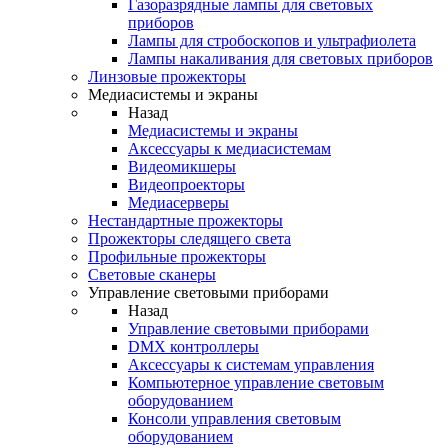
Газоразрядные лампы для световых
приборов
Лампы для стробоскопов и ультрафиолета
Лампы накаливания для световых приборов
Линзовые прожекторы
Медиасистемы и экраны
Назад
Медиасистемы и экраны
Аксессуары к медиасистемам
Видеомикшеры
Видеопроекторы
Медиасерверы
Нестандартные прожекторы
Прожекторы следящего света
Профильные прожекторы
Световые сканеры
Управление световыми приборами
Назад
Управление световыми приборами
DMX контроллеры
Аксессуары к системам управления
Компьютерное управление световым
оборудованием
Консоли управления световым
оборудованием