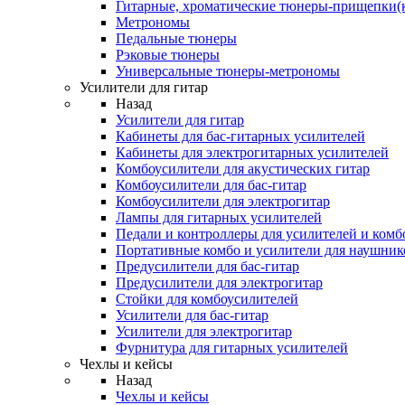
Гитарные, хроматические тюнеры-прищепки(
Метрономы
Педальные тюнеры
Рэковые тюнеры
Универсальные тюнеры-метрономы
Усилители для гитар
Назад
Усилители для гитар
Кабинеты для бас-гитарных усилителей
Кабинеты для электрогитарных усилителей
Комбоусилители для акустических гитар
Комбоусилители для бас-гитар
Комбоусилители для электрогитар
Лампы для гитарных усилителей
Педали и контроллеры для усилителей и комб
Портативные комбо и усилители для наушник
Предусилители для бас-гитар
Предусилители для электрогитар
Стойки для комбоусилителей
Усилители для бас-гитар
Усилители для электрогитар
Фурнитура для гитарных усилителей
Чехлы и кейсы
Назад
Чехлы и кейсы