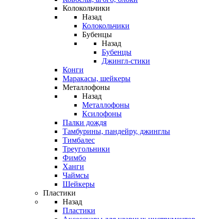
Колокольчики
Назад
Колокольчики
Бубенцы
Назад
Бубенцы
Джингл-стики
Конги
Маракасы, шейкеры
Металлофоны
Назад
Металлофоны
Ксилофоны
Палки дождя
Тамбурины, пандейру, джинглы
Тимбалес
Треугольники
Фимбо
Ханги
Чаймсы
Шейкеры
Пластики
Назад
Пластики