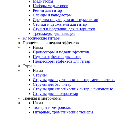
Медиаторы
Наборы медиаторов
Ремни для гитар
Слайды и каподастры
Средства по уходу за инструментами
Стойки и держатели для гитар
Стулья и подставки для гитаристов
Тренажеры для пальцев
Классические гитары
Процессоры и педали эффектов
Назад
Процессоры и педали эффектов
Педали эффектов для гитар
Процессоры эффектов для гитар
Струны
Назад
Струны
Струны для акустических гитар, металлическ
Струны для бас-гитар
Струны для классических гитар, нейлоновые
Струны для электрогитар
Тюнеры и метрономы
Назад
Тюнеры и метрономы
Гитарные, хроматические тюнеры