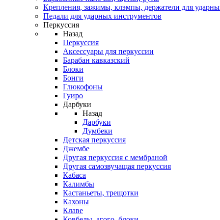
Крепления, зажимы, клэмпы, держатели для ударн
Педали для ударных инструментов
Перкуссия
Назад
Перкуссия
Аксессуары для перкуссии
Барабан кавказский
Блоки
Бонги
Глюкофоны
Гуиро
Дарбуки
Назад
Дарбуки
Думбеки
Детская перкуссия
Джембе
Другая перкуссия с мембраной
Другая самозвучащая перкуссия
Кабаса
Калимбы
Кастаньеты, трещотки
Кахоны
Клаве
Ковбелы, агого, блоки