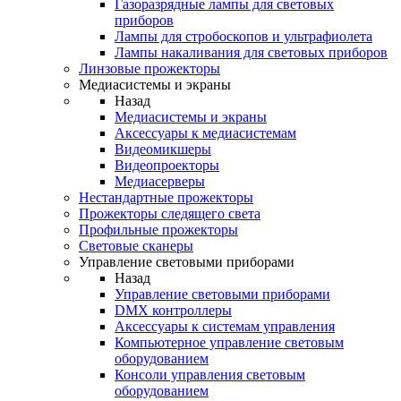
Газоразрядные лампы для световых
приборов
Лампы для стробоскопов и ультрафиолета
Лампы накаливания для световых приборов
Линзовые прожекторы
Медиасистемы и экраны
Назад
Медиасистемы и экраны
Аксессуары к медиасистемам
Видеомикшеры
Видеопроекторы
Медиасерверы
Нестандартные прожекторы
Прожекторы следящего света
Профильные прожекторы
Световые сканеры
Управление световыми приборами
Назад
Управление световыми приборами
DMX контроллеры
Аксессуары к системам управления
Компьютерное управление световым
оборудованием
Консоли управления световым
оборудованием