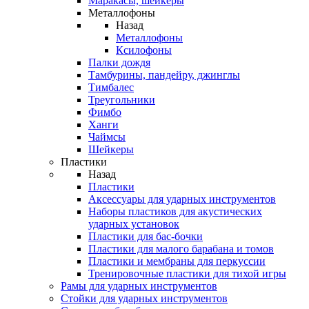
Маракасы, шейкеры
Металлофоны
Назад
Металлофоны
Ксилофоны
Палки дождя
Тамбурины, пандейру, джинглы
Тимбалес
Треугольники
Фимбо
Ханги
Чаймсы
Шейкеры
Пластики
Назад
Пластики
Аксессуары для ударных инструментов
Наборы пластиков для акустических
ударных установок
Пластики для бас-бочки
Пластики для малого барабана и томов
Пластики и мембраны для перкуссии
Тренировочные пластики для тихой игры
Рамы для ударных инструментов
Стойки для ударных инструментов