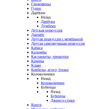
Глюкофоны
Гуиро
Дарбуки
Назад
Дарбуки
Думбеки
Детская перкуссия
Джембе
Другая перкуссия с мембраной
Другая самозвучащая перкуссия
Кабаса
Калимбы
Кастаньеты, трещотки
Кахоны
Клаве
Ковбелы, агого, блоки
Колокольчики
Назад
Колокольчики
Бубенцы
Назад
Бубенцы
Джингл-стики
Конги