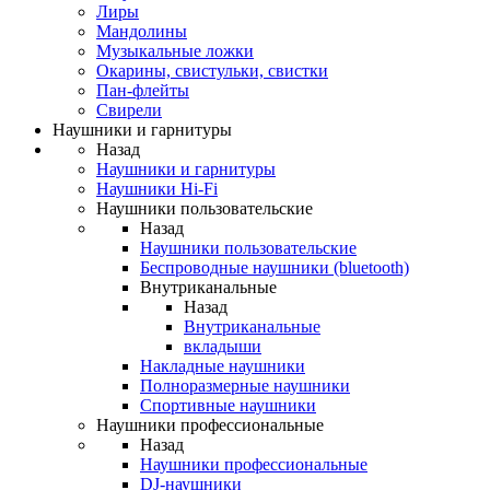
Лиры
Мандолины
Музыкальные ложки
Окарины, свистульки, свистки
Пан-флейты
Свирели
Наушники и гарнитуры
Назад
Наушники и гарнитуры
Наушники Hi-Fi
Наушники пользовательские
Назад
Наушники пользовательские
Беспроводные наушники (bluetooth)
Внутриканальные
Назад
Внутриканальные
вкладыши
Накладные наушники
Полноразмерные наушники
Спортивные наушники
Наушники профессиональные
Назад
Наушники профессиональные
DJ-наушники