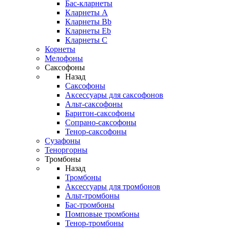
Бас-кларнеты
Кларнеты A
Кларнеты Bb
Кларнеты Eb
Кларнеты С
Корнеты
Мелофоны
Саксофоны
Назад
Саксофоны
Аксессуары для саксофонов
Альт-саксофоны
Баритон-саксофоны
Сопрано-саксофоны
Тенор-саксофоны
Сузафоны
Теноргорны
Тромбоны
Назад
Тромбоны
Аксессуары для тромбонов
Альт-тромбоны
Бас-тромбоны
Помповые тромбоны
Тенор-тромбоны