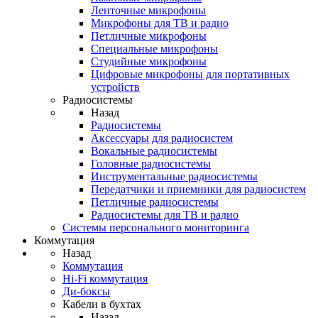
Ленточные микрофоны
Микрофоны для ТВ и радио
Петличные микрофоны
Специальные микрофоны
Студийные микрофоны
Цифровые микрофоны для портативных
устройств
Радиосистемы
Назад
Радиосистемы
Аксессуары для радиосистем
Вокальные радиосистемы
Головные радиосистемы
Инструментальные радиосистемы
Передатчики и приемники для радиосистем
Петличные радиосистемы
Радиосистемы для ТВ и радио
Системы персонального мониторинга
Коммутация
Назад
Коммутация
Hi-Fi коммутация
Ди-боксы
Кабели в бухтах
Назад