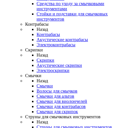
Средства по уходу за смычковыми
инструментами
Стойки и подставки для смычковых
инструментов
Контрабасы
Назад
Контрабасы
Акустические контрабасы
Электроконтрабасы
Скрипки
Назад
Скрипки
Акустические скрипки
Электроскрипки
Смычки
Назад
Смычки
Волосы для смычков
Смычки для альтов
Смычки для виолончелей
Смычки для контрабасов
Смычки для скрипок
Струны для смычковых инструментов
Назад
Струны для смычковых инструментов