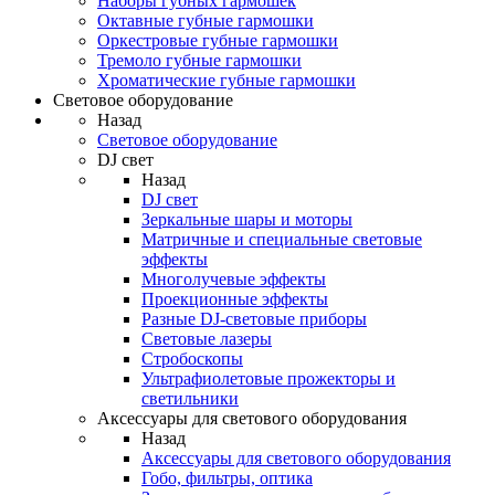
Наборы губных гармошек
Октавные губные гармошки
Оркестровые губные гармошки
Тремоло губные гармошки
Хроматические губные гармошки
Световое оборудование
Назад
Световое оборудование
DJ свет
Назад
DJ свет
Зеркальные шары и моторы
Матричные и специальные световые
эффекты
Многолучевые эффекты
Проекционные эффекты
Разные DJ-световые приборы
Световые лазеры
Стробоскопы
Ультрафиолетовые прожекторы и
светильники
Аксессуары для светового оборудования
Назад
Аксессуары для светового оборудования
Гобо, фильтры, оптика