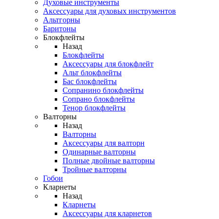
Духовые инструменты
Аксессуары для духовых инструментов
Альтгорны
Баритоны
Блокфлейты
Назад
Блокфлейты
Аксессуары для блокфлейт
Альт блокфлейты
Бас блокфлейты
Сопранино блокфлейты
Сопрано блокфлейты
Тенор блокфлейты
Валторны
Назад
Валторны
Аксессуары для валторн
Одинарные валторны
Полные двойные валторны
Тройные валторны
Гобои
Кларнеты
Назад
Кларнеты
Аксессуары для кларнетов