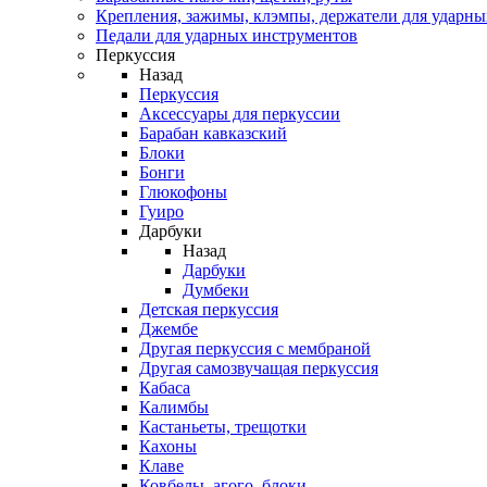
Крепления, зажимы, клэмпы, держатели для ударн
Педали для ударных инструментов
Перкуссия
Назад
Перкуссия
Аксессуары для перкуссии
Барабан кавказский
Блоки
Бонги
Глюкофоны
Гуиро
Дарбуки
Назад
Дарбуки
Думбеки
Детская перкуссия
Джембе
Другая перкуссия с мембраной
Другая самозвучащая перкуссия
Кабаса
Калимбы
Кастаньеты, трещотки
Кахоны
Клаве
Ковбелы, агого, блоки