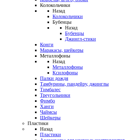
Колокольчики
Назад
Колокольчики
Бубенцы
Назад
Бубенцы
Джингл-стики
Конги
Маракасы, шейкеры
Металлофоны
Назад
Металлофоны
Ксилофоны
Палки дождя
Тамбурины, пандейру, джинглы
Тимбалес
Треугольники
Фимбо
Ханги
Чаймсы
Шейкеры
Пластики
Назад
Пластики