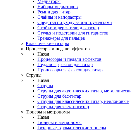
Медиаторы
Наборы медиаторов
Ремни для гитар
Слайды и каподастры
Средства по уходу за инструментами
Стойки и держатели для гитар
Стулья и подставки для гитаристов
Тренажеры для пальцев
Классические гитары
Процессоры и педали эффектов
Назад
Процессоры и педали эффектов
Педали эффектов для гитар
Процессоры эффектов для гитар
Струны
Назад
Струны
Струны для акустических гитар, металлическ
Струны для бас-гитар
Струны для классических гитар, нейлоновые
Струны для электрогитар
Тюнеры и метрономы
Назад
Тюнеры и метрономы
Гитарные, хроматические тюнеры