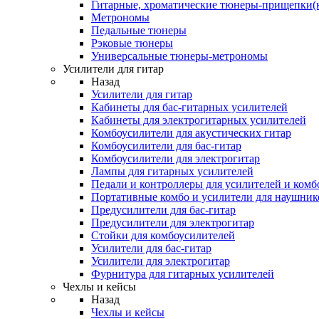
Гитарные, хроматические тюнеры-прищепки(
Метрономы
Педальные тюнеры
Рэковые тюнеры
Универсальные тюнеры-метрономы
Усилители для гитар
Назад
Усилители для гитар
Кабинеты для бас-гитарных усилителей
Кабинеты для электрогитарных усилителей
Комбоусилители для акустических гитар
Комбоусилители для бас-гитар
Комбоусилители для электрогитар
Лампы для гитарных усилителей
Педали и контроллеры для усилителей и комб
Портативные комбо и усилители для наушник
Предусилители для бас-гитар
Предусилители для электрогитар
Стойки для комбоусилителей
Усилители для бас-гитар
Усилители для электрогитар
Фурнитура для гитарных усилителей
Чехлы и кейсы
Назад
Чехлы и кейсы