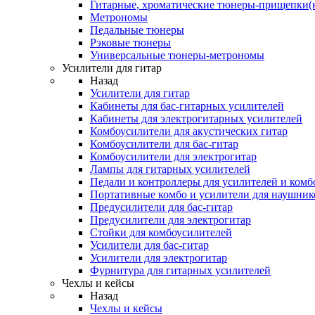
Гитарные, хроматические тюнеры-прищепки(
Метрономы
Педальные тюнеры
Рэковые тюнеры
Универсальные тюнеры-метрономы
Усилители для гитар
Назад
Усилители для гитар
Кабинеты для бас-гитарных усилителей
Кабинеты для электрогитарных усилителей
Комбоусилители для акустических гитар
Комбоусилители для бас-гитар
Комбоусилители для электрогитар
Лампы для гитарных усилителей
Педали и контроллеры для усилителей и комб
Портативные комбо и усилители для наушник
Предусилители для бас-гитар
Предусилители для электрогитар
Стойки для комбоусилителей
Усилители для бас-гитар
Усилители для электрогитар
Фурнитура для гитарных усилителей
Чехлы и кейсы
Назад
Чехлы и кейсы