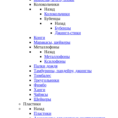
Колокольчики
Назад
Колокольчики
Бубенцы
Назад
Бубенцы
Джингл-стики
Конги
Маракасы, шейкеры
Металлофоны
Назад
Металлофоны
Ксилофоны
Палки дождя
Тамбурины, пандейру, джинглы
Тимбалес
Треугольники
Фимбо
Ханги
Чаймсы
Шейкеры
Пластики
Назад
Пластики