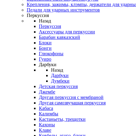
Крепления, зажимы, клэмпы, держатели для ударн
Педали для ударных инструментов
Перкуссия
Назад
Перкуссия
Аксессуары для перкуссии
Барабан кавказский
Блоки
Бонги
Глюкофоны
Гуиро
Дарбуки
Назад
Дарбуки
Думбеки
Детская перкуссия
Джембе
Другая перкуссия с мембраной
Другая самозвучащая перкуссия
Кабаса
Калимбы
Кастаньеты, трещотки
Кахоны
Клаве
Ковбелы, агого, блоки