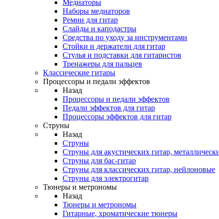
Медиаторы
Наборы медиаторов
Ремни для гитар
Слайды и каподастры
Средства по уходу за инструментами
Стойки и держатели для гитар
Стулья и подставки для гитаристов
Тренажеры для пальцев
Классические гитары
Процессоры и педали эффектов
Назад
Процессоры и педали эффектов
Педали эффектов для гитар
Процессоры эффектов для гитар
Струны
Назад
Струны
Струны для акустических гитар, металлическ
Струны для бас-гитар
Струны для классических гитар, нейлоновые
Струны для электрогитар
Тюнеры и метрономы
Назад
Тюнеры и метрономы
Гитарные, хроматические тюнеры