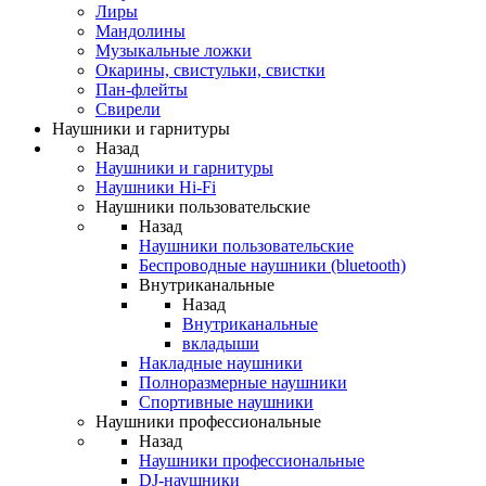
Лиры
Мандолины
Музыкальные ложки
Окарины, свистульки, свистки
Пан-флейты
Свирели
Наушники и гарнитуры
Назад
Наушники и гарнитуры
Наушники Hi-Fi
Наушники пользовательские
Назад
Наушники пользовательские
Беспроводные наушники (bluetooth)
Внутриканальные
Назад
Внутриканальные
вкладыши
Накладные наушники
Полноразмерные наушники
Спортивные наушники
Наушники профессиональные
Назад
Наушники профессиональные
DJ-наушники