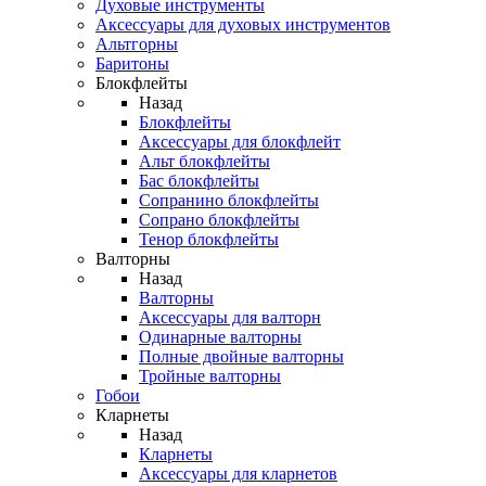
Духовые инструменты
Аксессуары для духовых инструментов
Альтгорны
Баритоны
Блокфлейты
Назад
Блокфлейты
Аксессуары для блокфлейт
Альт блокфлейты
Бас блокфлейты
Сопранино блокфлейты
Сопрано блокфлейты
Тенор блокфлейты
Валторны
Назад
Валторны
Аксессуары для валторн
Одинарные валторны
Полные двойные валторны
Тройные валторны
Гобои
Кларнеты
Назад
Кларнеты
Аксессуары для кларнетов