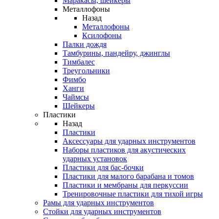
Маракасы, шейкеры
Металлофоны
Назад
Металлофоны
Ксилофоны
Палки дождя
Тамбурины, пандейру, джинглы
Тимбалес
Треугольники
Фимбо
Ханги
Чаймсы
Шейкеры
Пластики
Назад
Пластики
Аксессуары для ударных инструментов
Наборы пластиков для акустических
ударных установок
Пластики для бас-бочки
Пластики для малого барабана и томов
Пластики и мембраны для перкуссии
Тренировочные пластики для тихой игры
Рамы для ударных инструментов
Стойки для ударных инструментов