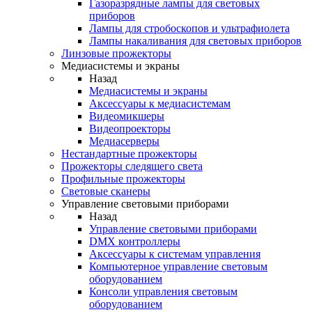
Газоразрядные лампы для световых
приборов
Лампы для стробоскопов и ультрафиолета
Лампы накаливания для световых приборов
Линзовые прожекторы
Медиасистемы и экраны
Назад
Медиасистемы и экраны
Аксессуары к медиасистемам
Видеомикшеры
Видеопроекторы
Медиасерверы
Нестандартные прожекторы
Прожекторы следящего света
Профильные прожекторы
Световые сканеры
Управление световыми приборами
Назад
Управление световыми приборами
DMX контроллеры
Аксессуары к системам управления
Компьютерное управление световым
оборудованием
Консоли управления световым
оборудованием