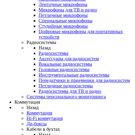
Ленточные микрофоны
Микрофоны для ТВ и радио
Петличные микрофоны
Специальные микрофоны
Студийные микрофоны
Цифровые микрофоны для портативных
устройств
Радиосистемы
Назад
Радиосистемы
Аксессуары для радиосистем
Вокальные радиосистемы
Головные радиосистемы
Инструментальные радиосистемы
Передатчики и приемники для радиосистем
Петличные радиосистемы
Радиосистемы для ТВ и радио
Системы персонального мониторинга
Коммутация
Назад
Коммутация
Hi-Fi коммутация
Ди-боксы
Кабели в бухтах
Назад