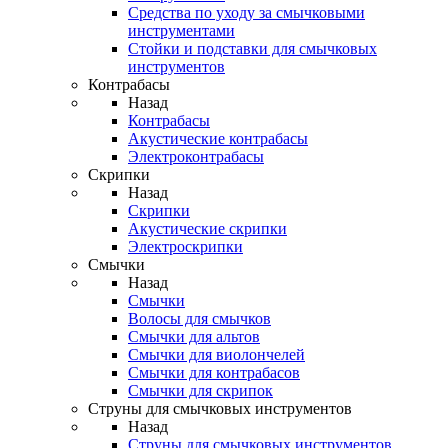
Средства по уходу за смычковыми
инструментами
Стойки и подставки для смычковых
инструментов
Контрабасы
Назад
Контрабасы
Акустические контрабасы
Электроконтрабасы
Скрипки
Назад
Скрипки
Акустические скрипки
Электроскрипки
Смычки
Назад
Смычки
Волосы для смычков
Смычки для альтов
Смычки для виолончелей
Смычки для контрабасов
Смычки для скрипок
Струны для смычковых инструментов
Назад
Струны для смычковых инструментов