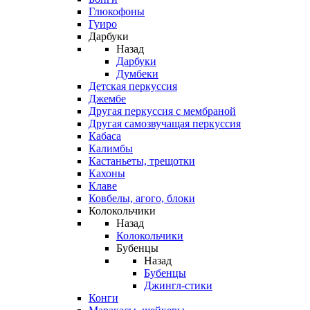
Глюкофоны
Гуиро
Дарбуки
Назад
Дарбуки
Думбеки
Детская перкуссия
Джембе
Другая перкуссия с мембраной
Другая самозвучащая перкуссия
Кабаса
Калимбы
Кастаньеты, трещотки
Кахоны
Клаве
Ковбелы, агого, блоки
Колокольчики
Назад
Колокольчики
Бубенцы
Назад
Бубенцы
Джингл-стики
Конги