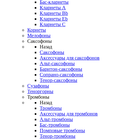
Бас-кларнеты
Кларнеты A
Кларнеты Bb
Кларнеты Eb
Кларнеты С
Корнеты
Мелофоны
Саксофоны
Назад
Саксофоны
Аксессуары для саксофонов
Альт-саксофоны
Баритон-саксофоны
Сопрано-саксофоны
Тенор-саксофоны
Сузафоны
Теноргорны
Тромбоны
Назад
Тромбоны
Аксессуары для тромбонов
Альт-тромбоны
Бас-тромбоны
Помповые тромбоны
Тенор-тромбоны