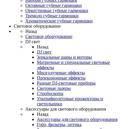
Наборы губных гармошек
Октавные губные гармошки
Оркестровые губные гармошки
Тремоло губные гармошки
Хроматические губные гармошки
Световое оборудование
Назад
Световое оборудование
DJ свет
Назад
DJ свет
Зеркальные шары и моторы
Матричные и специальные световые
эффекты
Многолучевые эффекты
Проекционные эффекты
Разные DJ-световые приборы
Световые лазеры
Стробоскопы
Ультрафиолетовые прожекторы и
светильники
Аксессуары для светового оборудования
Назад
Аксессуары для светового оборудования
Гобо, фильтры, оптика