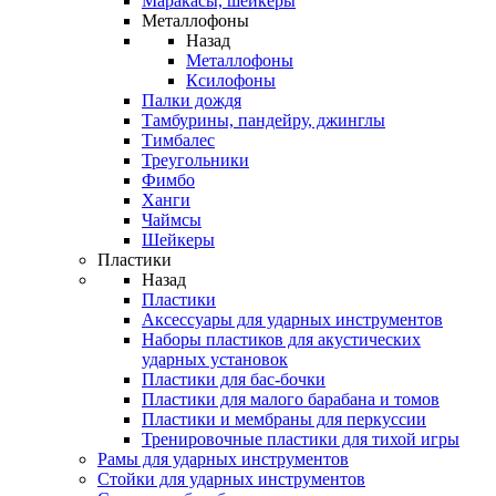
Маракасы, шейкеры
Металлофоны
Назад
Металлофоны
Ксилофоны
Палки дождя
Тамбурины, пандейру, джинглы
Тимбалес
Треугольники
Фимбо
Ханги
Чаймсы
Шейкеры
Пластики
Назад
Пластики
Аксессуары для ударных инструментов
Наборы пластиков для акустических
ударных установок
Пластики для бас-бочки
Пластики для малого барабана и томов
Пластики и мембраны для перкуссии
Тренировочные пластики для тихой игры
Рамы для ударных инструментов
Стойки для ударных инструментов