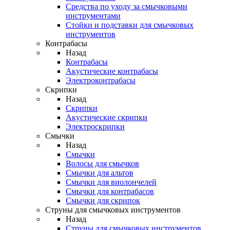
Средства по уходу за смычковыми
инструментами
Стойки и подставки для смычковых
инструментов
Контрабасы
Назад
Контрабасы
Акустические контрабасы
Электроконтрабасы
Скрипки
Назад
Скрипки
Акустические скрипки
Электроскрипки
Смычки
Назад
Смычки
Волосы для смычков
Смычки для альтов
Смычки для виолончелей
Смычки для контрабасов
Смычки для скрипок
Струны для смычковых инструментов
Назад
Струны для смычковых инструментов