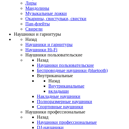
Лиры
Мандолины
Музыкальные ложки
Окарины, свистульки, свистки
Пан-флейты
Свирели
Наушники и гарнитуры
Назад
Наушники и гарнитуры
Наушники Hi-Fi
Наушники пользовательские
Назад
Наушники пользовательские
Беспроводные наушники (bluetooth)
Внутриканальные
Назад
Внутриканальные
вкладыши
Накладные наушники
Полноразмерные наушники
Спортивные наушники
Наушники профессиональные
Назад
Наушники профессиональные
DJ-наушники