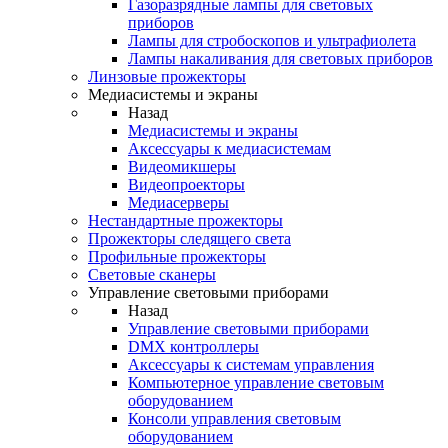
Газоразрядные лампы для световых
приборов
Лампы для стробоскопов и ультрафиолета
Лампы накаливания для световых приборов
Линзовые прожекторы
Медиасистемы и экраны
Назад
Медиасистемы и экраны
Аксессуары к медиасистемам
Видеомикшеры
Видеопроекторы
Медиасерверы
Нестандартные прожекторы
Прожекторы следящего света
Профильные прожекторы
Световые сканеры
Управление световыми приборами
Назад
Управление световыми приборами
DMX контроллеры
Аксессуары к системам управления
Компьютерное управление световым
оборудованием
Консоли управления световым
оборудованием