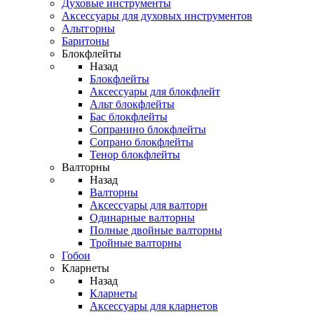
Духовые инструменты
Аксессуары для духовых инструментов
Альтгорны
Баритоны
Блокфлейты
Назад
Блокфлейты
Аксессуары для блокфлейт
Альт блокфлейты
Бас блокфлейты
Сопранино блокфлейты
Сопрано блокфлейты
Тенор блокфлейты
Валторны
Назад
Валторны
Аксессуары для валторн
Одинарные валторны
Полные двойные валторны
Тройные валторны
Гобои
Кларнеты
Назад
Кларнеты
Аксессуары для кларнетов