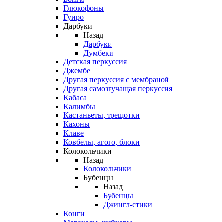
Глюкофоны
Гуиро
Дарбуки
Назад
Дарбуки
Думбеки
Детская перкуссия
Джембе
Другая перкуссия с мембраной
Другая самозвучащая перкуссия
Кабаса
Калимбы
Кастаньеты, трещотки
Кахоны
Клаве
Ковбелы, агого, блоки
Колокольчики
Назад
Колокольчики
Бубенцы
Назад
Бубенцы
Джингл-стики
Конги