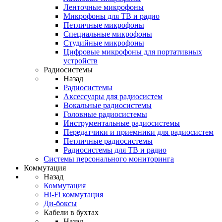
Ленточные микрофоны
Микрофоны для ТВ и радио
Петличные микрофоны
Специальные микрофоны
Студийные микрофоны
Цифровые микрофоны для портативных
устройств
Радиосистемы
Назад
Радиосистемы
Аксессуары для радиосистем
Вокальные радиосистемы
Головные радиосистемы
Инструментальные радиосистемы
Передатчики и приемники для радиосистем
Петличные радиосистемы
Радиосистемы для ТВ и радио
Системы персонального мониторинга
Коммутация
Назад
Коммутация
Hi-Fi коммутация
Ди-боксы
Кабели в бухтах
Назад