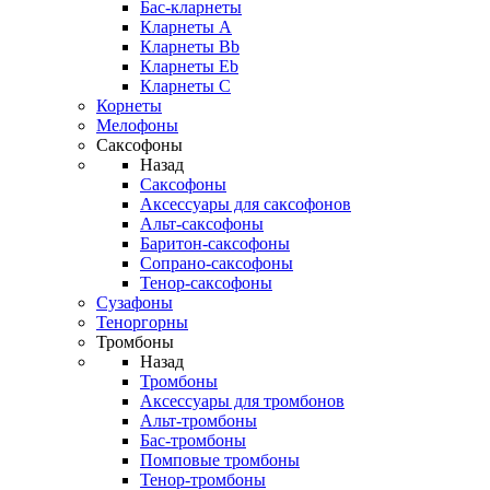
Бас-кларнеты
Кларнеты A
Кларнеты Bb
Кларнеты Eb
Кларнеты С
Корнеты
Мелофоны
Саксофоны
Назад
Саксофоны
Аксессуары для саксофонов
Альт-саксофоны
Баритон-саксофоны
Сопрано-саксофоны
Тенор-саксофоны
Сузафоны
Теноргорны
Тромбоны
Назад
Тромбоны
Аксессуары для тромбонов
Альт-тромбоны
Бас-тромбоны
Помповые тромбоны
Тенор-тромбоны