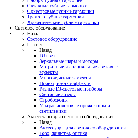
Наборы губных гармошек
Октавные губные гармошки
Оркестровые губные гармошки
Тремоло губные гармошки
Хроматические губные гармошки
Световое оборудование
Назад
Световое оборудование
DJ свет
Назад
DJ свет
Зеркальные шары и моторы
Матричные и специальные световые
эффекты
Многолучевые эффекты
Проекционные эффекты
Разные DJ-световые приборы
Световые лазеры
Стробоскопы
Ультрафиолетовые прожекторы и
светильники
Аксессуары для светового оборудования
Назад
Аксессуары для светового оборудования
Гобо, фильтры, оптика