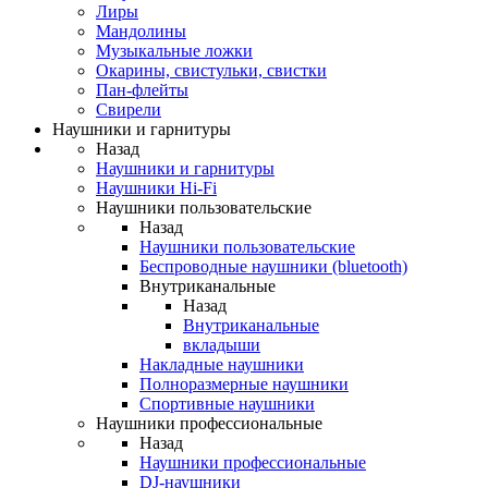
Лиры
Мандолины
Музыкальные ложки
Окарины, свистульки, свистки
Пан-флейты
Свирели
Наушники и гарнитуры
Назад
Наушники и гарнитуры
Наушники Hi-Fi
Наушники пользовательские
Назад
Наушники пользовательские
Беспроводные наушники (bluetooth)
Внутриканальные
Назад
Внутриканальные
вкладыши
Накладные наушники
Полноразмерные наушники
Спортивные наушники
Наушники профессиональные
Назад
Наушники профессиональные
DJ-наушники