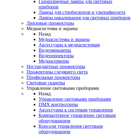
Газоразрядные лампы для световых
приборов
Лампы для стробоскопов и ультрафиолета
Лампы накаливания для световых приборов
Линзовые прожекторы
Медиасистемы и экраны
Назад
Медиасистемы и экраны
Аксессуары к медиасистемам
Видеомикшеры
Видеопроекторы
Медиасерверы
Нестандартные прожекторы
Прожекторы следящего света
Профильные прожекторы
Световые сканеры
Управление световыми приборами
Назад
Управление световыми приборами
DMX контроллеры
Аксессуары к системам управления
Компьютерное управление световым
оборудованием
Консоли управления световым
оборудованием