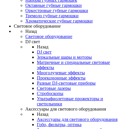
Наборы губных гармошек
Октавные губные гармошки
Оркестровые губные гармошки
Тремоло губные гармошки
Хроматические губные гармошки
Световое оборудование
Назад
Световое оборудование
DJ свет
Назад
DJ свет
Зеркальные шары и моторы
Матричные и специальные световые
эффекты
Многолучевые эффекты
Проекционные эффекты
Разные DJ-световые приборы
Световые лазеры
Стробоскопы
Ультрафиолетовые прожекторы и
светильники
Аксессуары для светового оборудования
Назад
Аксессуары для светового оборудования
Гобо, фильтры, оптика