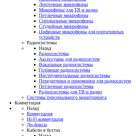
Ленточные микрофоны
Микрофоны для ТВ и радио
Петличные микрофоны
Специальные микрофоны
Студийные микрофоны
Цифровые микрофоны для портативных
устройств
Радиосистемы
Назад
Радиосистемы
Аксессуары для радиосистем
Вокальные радиосистемы
Головные радиосистемы
Инструментальные радиосистемы
Передатчики и приемники для радиосистем
Петличные радиосистемы
Радиосистемы для ТВ и радио
Системы персонального мониторинга
Коммутация
Назад
Коммутация
Hi-Fi коммутация
Ди-боксы
Кабели в бухтах
Назад