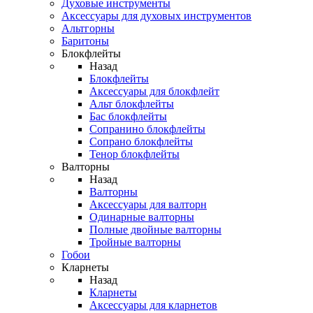
Духовые инструменты
Аксессуары для духовых инструментов
Альтгорны
Баритоны
Блокфлейты
Назад
Блокфлейты
Аксессуары для блокфлейт
Альт блокфлейты
Бас блокфлейты
Сопранино блокфлейты
Сопрано блокфлейты
Тенор блокфлейты
Валторны
Назад
Валторны
Аксессуары для валторн
Одинарные валторны
Полные двойные валторны
Тройные валторны
Гобои
Кларнеты
Назад
Кларнеты
Аксессуары для кларнетов