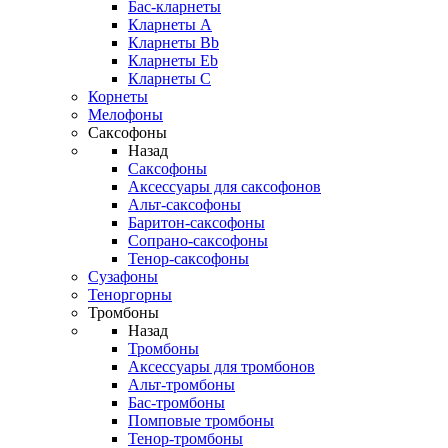
Бас-кларнеты
Кларнеты A
Кларнеты Bb
Кларнеты Eb
Кларнеты С
Корнеты
Мелофоны
Саксофоны
Назад
Саксофоны
Аксессуары для саксофонов
Альт-саксофоны
Баритон-саксофоны
Сопрано-саксофоны
Тенор-саксофоны
Сузафоны
Теноргорны
Тромбоны
Назад
Тромбоны
Аксессуары для тромбонов
Альт-тромбоны
Бас-тромбоны
Помповые тромбоны
Тенор-тромбоны