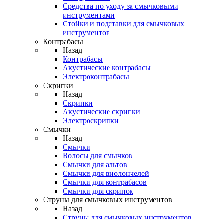
Средства по уходу за смычковыми
инструментами
Стойки и подставки для смычковых
инструментов
Контрабасы
Назад
Контрабасы
Акустические контрабасы
Электроконтрабасы
Скрипки
Назад
Скрипки
Акустические скрипки
Электроскрипки
Смычки
Назад
Смычки
Волосы для смычков
Смычки для альтов
Смычки для виолончелей
Смычки для контрабасов
Смычки для скрипок
Струны для смычковых инструментов
Назад
Струны для смычковых инструментов