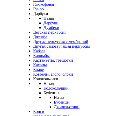
Глюкофоны
Гуиро
Дарбуки
Назад
Дарбуки
Думбеки
Детская перкуссия
Джембе
Другая перкуссия с мембраной
Другая самозвучащая перкуссия
Кабаса
Калимбы
Кастаньеты, трещотки
Кахоны
Клаве
Ковбелы, агого, блоки
Колокольчики
Назад
Колокольчики
Бубенцы
Назад
Бубенцы
Джингл-стики
Конги