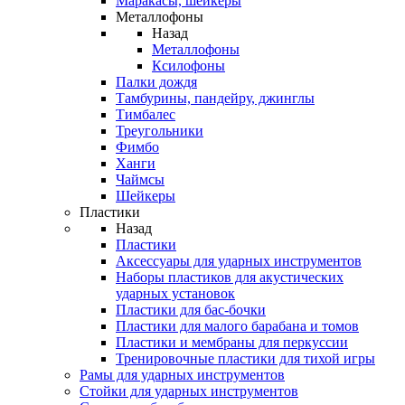
Маракасы, шейкеры
Металлофоны
Назад
Металлофоны
Ксилофоны
Палки дождя
Тамбурины, пандейру, джинглы
Тимбалес
Треугольники
Фимбо
Ханги
Чаймсы
Шейкеры
Пластики
Назад
Пластики
Аксессуары для ударных инструментов
Наборы пластиков для акустических
ударных установок
Пластики для бас-бочки
Пластики для малого барабана и томов
Пластики и мембраны для перкуссии
Тренировочные пластики для тихой игры
Рамы для ударных инструментов
Стойки для ударных инструментов