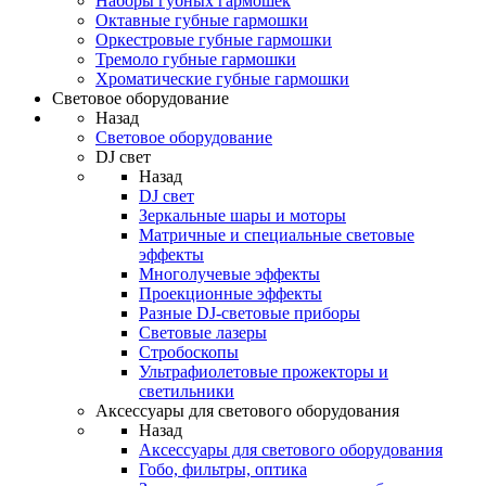
Наборы губных гармошек
Октавные губные гармошки
Оркестровые губные гармошки
Тремоло губные гармошки
Хроматические губные гармошки
Световое оборудование
Назад
Световое оборудование
DJ свет
Назад
DJ свет
Зеркальные шары и моторы
Матричные и специальные световые
эффекты
Многолучевые эффекты
Проекционные эффекты
Разные DJ-световые приборы
Световые лазеры
Стробоскопы
Ультрафиолетовые прожекторы и
светильники
Аксессуары для светового оборудования
Назад
Аксессуары для светового оборудования
Гобо, фильтры, оптика