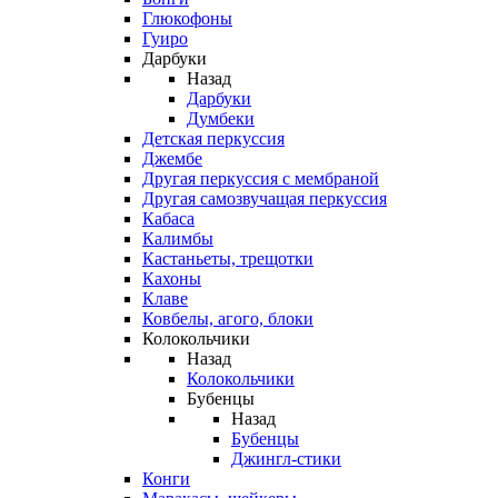
Глюкофоны
Гуиро
Дарбуки
Назад
Дарбуки
Думбеки
Детская перкуссия
Джембе
Другая перкуссия с мембраной
Другая самозвучащая перкуссия
Кабаса
Калимбы
Кастаньеты, трещотки
Кахоны
Клаве
Ковбелы, агого, блоки
Колокольчики
Назад
Колокольчики
Бубенцы
Назад
Бубенцы
Джингл-стики
Конги