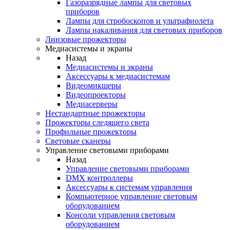
Газоразрядные лампы для световых
приборов
Лампы для стробоскопов и ультрафиолета
Лампы накаливания для световых приборов
Линзовые прожекторы
Медиасистемы и экраны
Назад
Медиасистемы и экраны
Аксессуары к медиасистемам
Видеомикшеры
Видеопроекторы
Медиасерверы
Нестандартные прожекторы
Прожекторы следящего света
Профильные прожекторы
Световые сканеры
Управление световыми приборами
Назад
Управление световыми приборами
DMX контроллеры
Аксессуары к системам управления
Компьютерное управление световым
оборудованием
Консоли управления световым
оборудованием