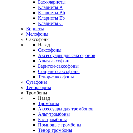
Бас-кларнеты
Кларнеты A
Кларнеты Bb
Кларнеты Eb
Кларнеты С
Корнеты
Мелофоны
Саксофоны
Назад
Саксофоны
Аксессуары для саксофонов
Альт-саксофоны
Баритон-саксофоны
Сопрано-саксофоны
Тенор-саксофоны
Сузафоны
Теноргорны
Тромбоны
Назад
Тромбоны
Аксессуары для тромбонов
Альт-тромбоны
Бас-тромбоны
Помповые тромбоны
Тенор-тромбоны