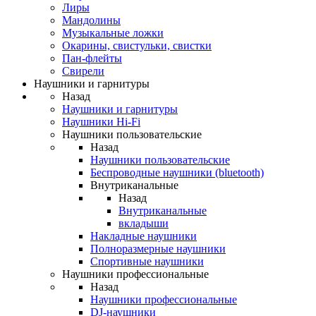
Лиры
Мандолины
Музыкальные ложки
Окарины, свистульки, свистки
Пан-флейты
Свирели
Наушники и гарнитуры
Назад
Наушники и гарнитуры
Наушники Hi-Fi
Наушники пользовательские
Назад
Наушники пользовательские
Беспроводные наушники (bluetooth)
Внутриканальные
Назад
Внутриканальные
вкладыши
Накладные наушники
Полноразмерные наушники
Спортивные наушники
Наушники профессиональные
Назад
Наушники профессиональные
DJ-наушники