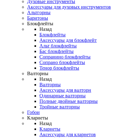
Духовые инструменты
Аксессуары для духовых инструментов
Альтгорны
Баритоны
Блокфлейты
Назад
Блокфлейты
Аксессуары для блокфлейт
Альт блокфлейты
Бас блокфлейты
Сопранино блокфлейты
Сопрано блокфлейты
Тенор блокфлейты
Валторны
Назад
Валторны
Аксессуары для валторн
Одинарные валторны
Полные двойные валторны
Тройные валторны
Гобои
Кларнеты
Назад
Кларнеты
Аксессуары для кларнетов