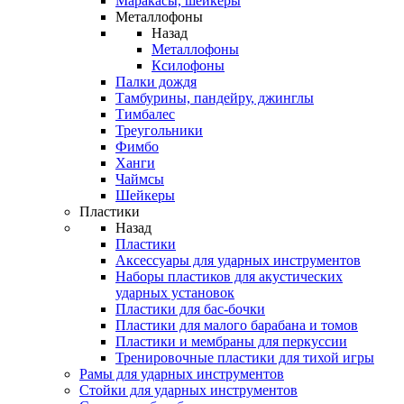
Маракасы, шейкеры
Металлофоны
Назад
Металлофоны
Ксилофоны
Палки дождя
Тамбурины, пандейру, джинглы
Тимбалес
Треугольники
Фимбо
Ханги
Чаймсы
Шейкеры
Пластики
Назад
Пластики
Аксессуары для ударных инструментов
Наборы пластиков для акустических
ударных установок
Пластики для бас-бочки
Пластики для малого барабана и томов
Пластики и мембраны для перкуссии
Тренировочные пластики для тихой игры
Рамы для ударных инструментов
Стойки для ударных инструментов