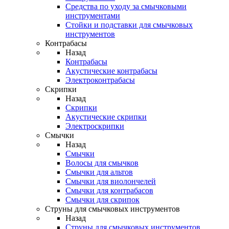
Средства по уходу за смычковыми
инструментами
Стойки и подставки для смычковых
инструментов
Контрабасы
Назад
Контрабасы
Акустические контрабасы
Электроконтрабасы
Скрипки
Назад
Скрипки
Акустические скрипки
Электроскрипки
Смычки
Назад
Смычки
Волосы для смычков
Смычки для альтов
Смычки для виолончелей
Смычки для контрабасов
Смычки для скрипок
Струны для смычковых инструментов
Назад
Струны для смычковых инструментов