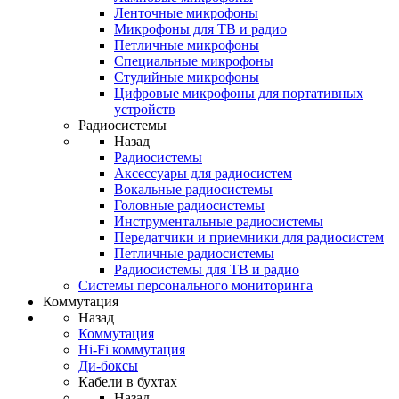
Ленточные микрофоны
Микрофоны для ТВ и радио
Петличные микрофоны
Специальные микрофоны
Студийные микрофоны
Цифровые микрофоны для портативных
устройств
Радиосистемы
Назад
Радиосистемы
Аксессуары для радиосистем
Вокальные радиосистемы
Головные радиосистемы
Инструментальные радиосистемы
Передатчики и приемники для радиосистем
Петличные радиосистемы
Радиосистемы для ТВ и радио
Системы персонального мониторинга
Коммутация
Назад
Коммутация
Hi-Fi коммутация
Ди-боксы
Кабели в бухтах
Назад