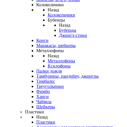
Колокольчики
Назад
Колокольчики
Бубенцы
Назад
Бубенцы
Джингл-стики
Конги
Маракасы, шейкеры
Металлофоны
Назад
Металлофоны
Ксилофоны
Палки дождя
Тамбурины, пандейру, джинглы
Тимбалес
Треугольники
Фимбо
Ханги
Чаймсы
Шейкеры
Пластики
Назад
Пластики