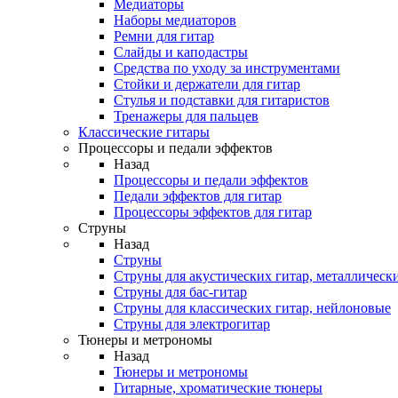
Медиаторы
Наборы медиаторов
Ремни для гитар
Слайды и каподастры
Средства по уходу за инструментами
Стойки и держатели для гитар
Стулья и подставки для гитаристов
Тренажеры для пальцев
Классические гитары
Процессоры и педали эффектов
Назад
Процессоры и педали эффектов
Педали эффектов для гитар
Процессоры эффектов для гитар
Струны
Назад
Струны
Струны для акустических гитар, металлическ
Струны для бас-гитар
Струны для классических гитар, нейлоновые
Струны для электрогитар
Тюнеры и метрономы
Назад
Тюнеры и метрономы
Гитарные, хроматические тюнеры