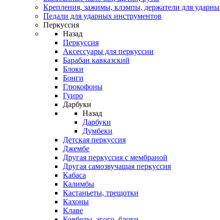
Крепления, зажимы, клэмпы, держатели для ударн
Педали для ударных инструментов
Перкуссия
Назад
Перкуссия
Аксессуары для перкуссии
Барабан кавказский
Блоки
Бонги
Глюкофоны
Гуиро
Дарбуки
Назад
Дарбуки
Думбеки
Детская перкуссия
Джембе
Другая перкуссия с мембраной
Другая самозвучащая перкуссия
Кабаса
Калимбы
Кастаньеты, трещотки
Кахоны
Клаве
Ковбелы, агого, блоки