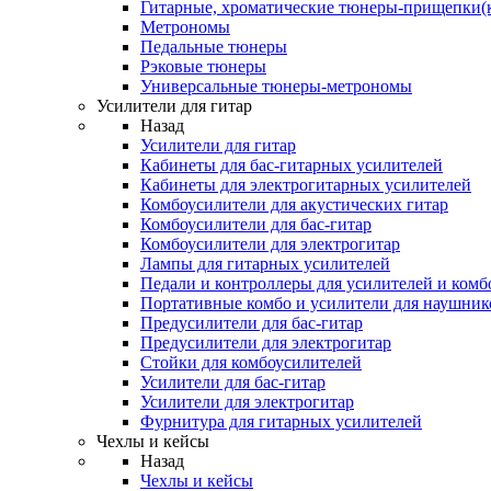
Гитарные, хроматические тюнеры-прищепки(
Метрономы
Педальные тюнеры
Рэковые тюнеры
Универсальные тюнеры-метрономы
Усилители для гитар
Назад
Усилители для гитар
Кабинеты для бас-гитарных усилителей
Кабинеты для электрогитарных усилителей
Комбоусилители для акустических гитар
Комбоусилители для бас-гитар
Комбоусилители для электрогитар
Лампы для гитарных усилителей
Педали и контроллеры для усилителей и комб
Портативные комбо и усилители для наушник
Предусилители для бас-гитар
Предусилители для электрогитар
Стойки для комбоусилителей
Усилители для бас-гитар
Усилители для электрогитар
Фурнитура для гитарных усилителей
Чехлы и кейсы
Назад
Чехлы и кейсы