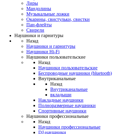
Лиры
Мандолины
Музыкальные ложки
Окарины, свистульки, свистки
Пан-флейты
Свирели
Наушники и гарнитуры
Назад
Наушники и гарнитуры
Наушники Hi-Fi
Наушники пользовательские
Назад
Наушники пользовательские
Беспроводные наушники (bluetooth)
Внутриканальные
Назад
Внутриканальные
вкладыши
Накладные наушники
Полноразмерные наушники
Спортивные наушники
Наушники профессиональные
Назад
Наушники профессиональные
DJ-наушники