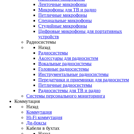
Ленточные микрофоны
Микрофоны для ТВ и радио
Петличные микрофоны
Специальные микрофоны
Студийные микрофоны
Цифровые микрофоны для портативных
устройств
Радиосистемы
Назад
Радиосистемы
Аксессуары для радиосистем
Вокальные радиосистемы
Головные радиосистемы
Инструментальные радиосистемы
Передатчики и приемники для радиосистем
Петличные радиосистемы
Радиосистемы для ТВ и радио
Системы персонального мониторинга
Коммутация
Назад
Коммутация
Hi-Fi коммутация
Ди-боксы
Кабели в бухтах
Назад