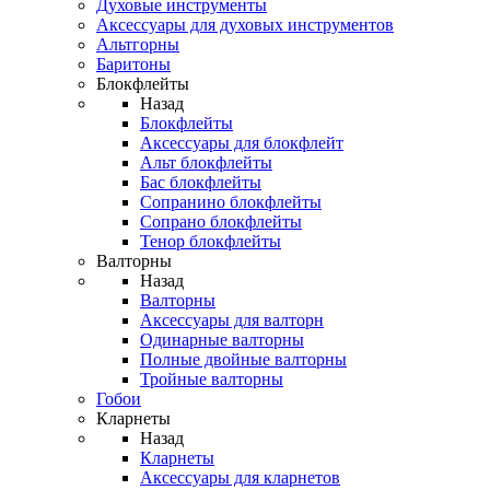
Духовые инструменты
Аксессуары для духовых инструментов
Альтгорны
Баритоны
Блокфлейты
Назад
Блокфлейты
Аксессуары для блокфлейт
Альт блокфлейты
Бас блокфлейты
Сопранино блокфлейты
Сопрано блокфлейты
Тенор блокфлейты
Валторны
Назад
Валторны
Аксессуары для валторн
Одинарные валторны
Полные двойные валторны
Тройные валторны
Гобои
Кларнеты
Назад
Кларнеты
Аксессуары для кларнетов