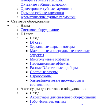
Наборы губных гармошек
Октавные губные гармошки
Оркестровые губные гармошки
Тремоло губные гармошки
Хроматические губные гармошки
Световое оборудование
Назад
Световое оборудование
DJ свет
Назад
DJ свет
Зеркальные шары и моторы
Матричные и специальные световые
эффекты
Многолучевые эффекты
Проекционные эффекты
Разные DJ-световые приборы
Световые лазеры
Стробоскопы
Ультрафиолетовые прожекторы и
светильники
Аксессуары для светового оборудования
Назад
Аксессуары для светового оборудования
Гобо, фильтры, оптика