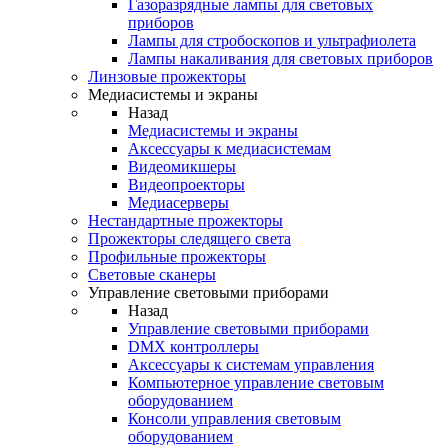
Газоразрядные лампы для световых
приборов
Лампы для стробоскопов и ультрафиолета
Лампы накаливания для световых приборов
Линзовые прожекторы
Медиасистемы и экраны
Назад
Медиасистемы и экраны
Аксессуары к медиасистемам
Видеомикшеры
Видеопроекторы
Медиасерверы
Нестандартные прожекторы
Прожекторы следящего света
Профильные прожекторы
Световые сканеры
Управление световыми приборами
Назад
Управление световыми приборами
DMX контроллеры
Аксессуары к системам управления
Компьютерное управление световым
оборудованием
Консоли управления световым
оборудованием