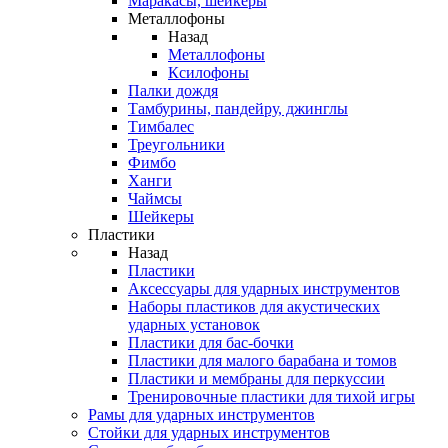
Маракасы, шейкеры
Металлофоны
Назад
Металлофоны
Ксилофоны
Палки дождя
Тамбурины, пандейру, джинглы
Тимбалес
Треугольники
Фимбо
Ханги
Чаймсы
Шейкеры
Пластики
Назад
Пластики
Аксессуары для ударных инструментов
Наборы пластиков для акустических
ударных установок
Пластики для бас-бочки
Пластики для малого барабана и томов
Пластики и мембраны для перкуссии
Тренировочные пластики для тихой игры
Рамы для ударных инструментов
Стойки для ударных инструментов