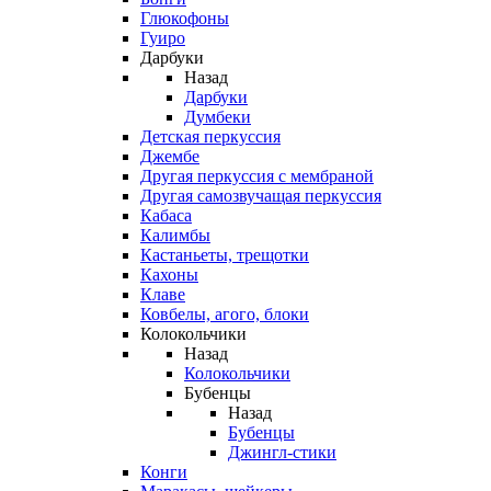
Глюкофоны
Гуиро
Дарбуки
Назад
Дарбуки
Думбеки
Детская перкуссия
Джембе
Другая перкуссия с мембраной
Другая самозвучащая перкуссия
Кабаса
Калимбы
Кастаньеты, трещотки
Кахоны
Клаве
Ковбелы, агого, блоки
Колокольчики
Назад
Колокольчики
Бубенцы
Назад
Бубенцы
Джингл-стики
Конги