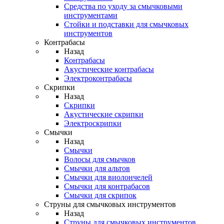
Средства по уходу за смычковыми
инструментами
Стойки и подставки для смычковых
инструментов
Контрабасы
Назад
Контрабасы
Акустические контрабасы
Электроконтрабасы
Скрипки
Назад
Скрипки
Акустические скрипки
Электроскрипки
Смычки
Назад
Смычки
Волосы для смычков
Смычки для альтов
Смычки для виолончелей
Смычки для контрабасов
Смычки для скрипок
Струны для смычковых инструментов
Назад
Струны для смычковых инструментов