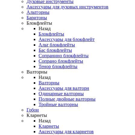
Духовые инструменты
Аксессуары для духовых инструментов
Альтгорны
Баритоны
Блокфлейты
Назад
Блокфлейты
Аксессуары для блокфлейт
Альт блокфлейты
Бас блокфлейты
Сопранино блокфлейты
Сопрано блокфлейты
Тенор блокфлейты
Валторны
Назад
Валторны
Аксессуары для валторн
Одинарные валторны
Полные двойные валторны
Тройные валторны
Гобои
Кларнеты
Назад
Кларнеты
Аксессуары для кларнетов