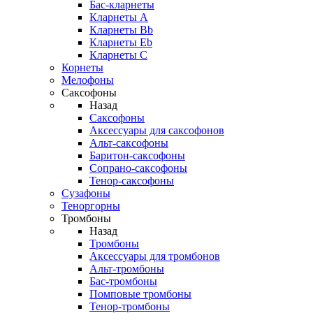
Бас-кларнеты
Кларнеты A
Кларнеты Bb
Кларнеты Eb
Кларнеты С
Корнеты
Мелофоны
Саксофоны
Назад
Саксофоны
Аксессуары для саксофонов
Альт-саксофоны
Баритон-саксофоны
Сопрано-саксофоны
Тенор-саксофоны
Сузафоны
Теноргорны
Тромбоны
Назад
Тромбоны
Аксессуары для тромбонов
Альт-тромбоны
Бас-тромбоны
Помповые тромбоны
Тенор-тромбоны