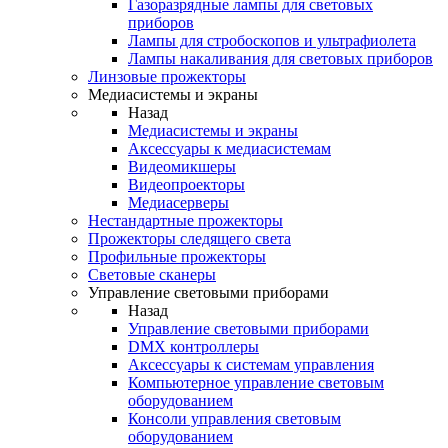
Газоразрядные лампы для световых
приборов
Лампы для стробоскопов и ультрафиолета
Лампы накаливания для световых приборов
Линзовые прожекторы
Медиасистемы и экраны
Назад
Медиасистемы и экраны
Аксессуары к медиасистемам
Видеомикшеры
Видеопроекторы
Медиасерверы
Нестандартные прожекторы
Прожекторы следящего света
Профильные прожекторы
Световые сканеры
Управление световыми приборами
Назад
Управление световыми приборами
DMX контроллеры
Аксессуары к системам управления
Компьютерное управление световым
оборудованием
Консоли управления световым
оборудованием