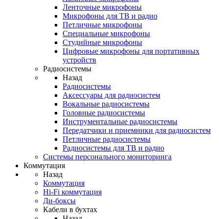
Ленточные микрофоны
Микрофоны для ТВ и радио
Петличные микрофоны
Специальные микрофоны
Студийные микрофоны
Цифровые микрофоны для портативных
устройств
Радиосистемы
Назад
Радиосистемы
Аксессуары для радиосистем
Вокальные радиосистемы
Головные радиосистемы
Инструментальные радиосистемы
Передатчики и приемники для радиосистем
Петличные радиосистемы
Радиосистемы для ТВ и радио
Системы персонального мониторинга
Коммутация
Назад
Коммутация
Hi-Fi коммутация
Ди-боксы
Кабели в бухтах
Назад