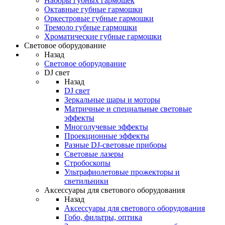
Наборы губных гармошек
Октавные губные гармошки
Оркестровые губные гармошки
Тремоло губные гармошки
Хроматические губные гармошки
Световое оборудование
Назад
Световое оборудование
DJ свет
Назад
DJ свет
Зеркальные шары и моторы
Матричные и специальные световые
эффекты
Многолучевые эффекты
Проекционные эффекты
Разные DJ-световые приборы
Световые лазеры
Стробоскопы
Ультрафиолетовые прожекторы и
светильники
Аксессуары для светового оборудования
Назад
Аксессуары для светового оборудования
Гобо, фильтры, оптика