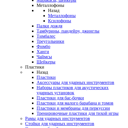
Маракасы, шейкеры
Металлофоны
Назад
Металлофоны
Ксилофоны
Палки дождя
Тамбурины, пандейру, джинглы
Тимбалес
Треугольники
Фимбо
Ханги
Чаймсы
Шейкеры
Пластики
Назад
Пластики
Аксессуары для ударных инструментов
Наборы пластиков для акустических
ударных установок
Пластики для бас-бочки
Пластики для малого барабана и томов
Пластики и мембраны для перкуссии
Тренировочные пластики для тихой игры
Рамы для ударных инструментов
Стойки для ударных инструментов