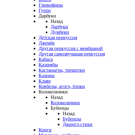
Глюкофоны
Гуиро
Дарбуки
Назад
Дарбуки
Думбеки
Детская перкуссия
Джембе
Другая перкуссия с мембраной
Другая самозвучащая перкуссия
Кабаса
Калимбы
Кастаньеты, трещотки
Кахоны
Клаве
Ковбелы, агого, блоки
Колокольчики
Назад
Колокольчики
Бубенцы
Назад
Бубенцы
Джингл-стики
Конги