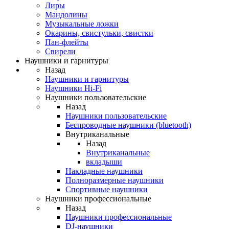
Лиры
Мандолины
Музыкальные ложки
Окарины, свистульки, свистки
Пан-флейты
Свирели
Наушники и гарнитуры
Назад
Наушники и гарнитуры
Наушники Hi-Fi
Наушники пользовательские
Назад
Наушники пользовательские
Беспроводные наушники (bluetooth)
Внутриканальные
Назад
Внутриканальные
вкладыши
Накладные наушники
Полноразмерные наушники
Спортивные наушники
Наушники профессиональные
Назад
Наушники профессиональные
DJ-наушники