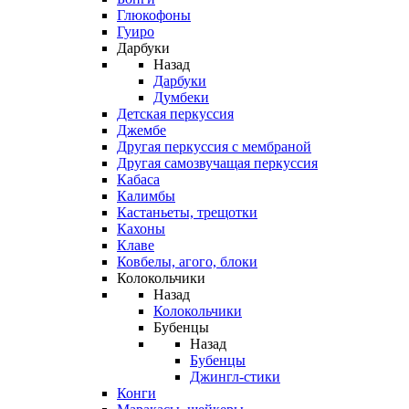
Глюкофоны
Гуиро
Дарбуки
Назад
Дарбуки
Думбеки
Детская перкуссия
Джембе
Другая перкуссия с мембраной
Другая самозвучащая перкуссия
Кабаса
Калимбы
Кастаньеты, трещотки
Кахоны
Клаве
Ковбелы, агого, блоки
Колокольчики
Назад
Колокольчики
Бубенцы
Назад
Бубенцы
Джингл-стики
Конги