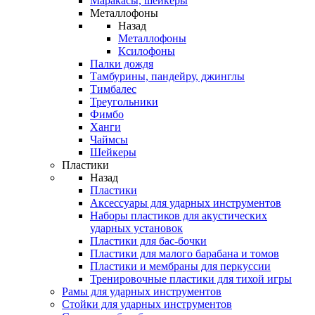
Маракасы, шейкеры
Металлофоны
Назад
Металлофоны
Ксилофоны
Палки дождя
Тамбурины, пандейру, джинглы
Тимбалес
Треугольники
Фимбо
Ханги
Чаймсы
Шейкеры
Пластики
Назад
Пластики
Аксессуары для ударных инструментов
Наборы пластиков для акустических
ударных установок
Пластики для бас-бочки
Пластики для малого барабана и томов
Пластики и мембраны для перкуссии
Тренировочные пластики для тихой игры
Рамы для ударных инструментов
Стойки для ударных инструментов