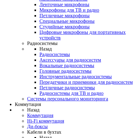
Ленточные микрофоны
Микрофоны для ТВ и радио
Петличные микрофоны
Специальные микрофоны
Студийные микрофоны
Цифровые микрофоны для портативных
устройств
Радиосистемы
Назад
Радиосистемы
Аксессуары для радиосистем
Вокальные радиосистемы
Головные радиосистемы
Инструментальные радиосистемы
Передатчики и приемники для радиосистем
Петличные радиосистемы
Радиосистемы для ТВ и радио
Системы персонального мониторинга
Коммутация
Назад
Коммутация
Hi-Fi коммутация
Ди-боксы
Кабели в бухтах
Назад