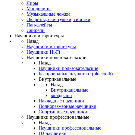
Лиры
Мандолины
Музыкальные ложки
Окарины, свистульки, свистки
Пан-флейты
Свирели
Наушники и гарнитуры
Назад
Наушники и гарнитуры
Наушники Hi-Fi
Наушники пользовательские
Назад
Наушники пользовательские
Беспроводные наушники (bluetooth)
Внутриканальные
Назад
Внутриканальные
вкладыши
Накладные наушники
Полноразмерные наушники
Спортивные наушники
Наушники профессиональные
Назад
Наушники профессиональные
DJ-наушники