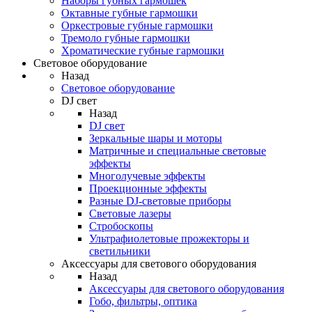
Наборы губных гармошек
Октавные губные гармошки
Оркестровые губные гармошки
Тремоло губные гармошки
Хроматические губные гармошки
Световое оборудование
Назад
Световое оборудование
DJ свет
Назад
DJ свет
Зеркальные шары и моторы
Матричные и специальные световые
эффекты
Многолучевые эффекты
Проекционные эффекты
Разные DJ-световые приборы
Световые лазеры
Стробоскопы
Ультрафиолетовые прожекторы и
светильники
Аксессуары для светового оборудования
Назад
Аксессуары для светового оборудования
Гобо, фильтры, оптика