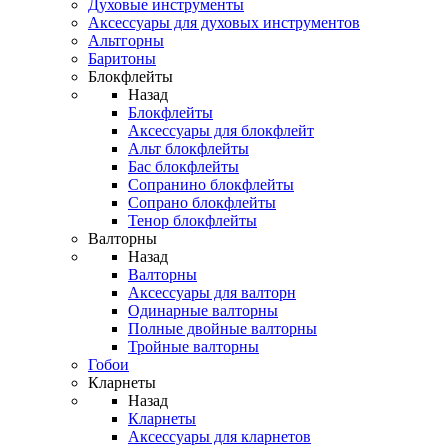
Духовые инструменты
Аксессуары для духовых инструментов
Альтгорны
Баритоны
Блокфлейты
Назад
Блокфлейты
Аксессуары для блокфлейт
Альт блокфлейты
Бас блокфлейты
Сопранино блокфлейты
Сопрано блокфлейты
Тенор блокфлейты
Валторны
Назад
Валторны
Аксессуары для валторн
Одинарные валторны
Полные двойные валторны
Тройные валторны
Гобои
Кларнеты
Назад
Кларнеты
Аксессуары для кларнетов