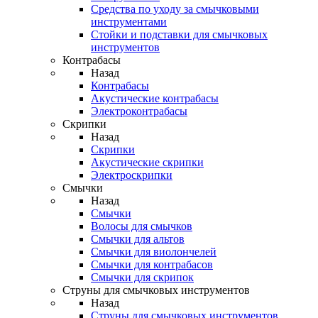
Средства по уходу за смычковыми
инструментами
Стойки и подставки для смычковых
инструментов
Контрабасы
Назад
Контрабасы
Акустические контрабасы
Электроконтрабасы
Скрипки
Назад
Скрипки
Акустические скрипки
Электроскрипки
Смычки
Назад
Смычки
Волосы для смычков
Смычки для альтов
Смычки для виолончелей
Смычки для контрабасов
Смычки для скрипок
Струны для смычковых инструментов
Назад
Струны для смычковых инструментов