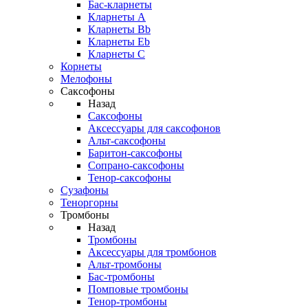
Бас-кларнеты
Кларнеты A
Кларнеты Bb
Кларнеты Eb
Кларнеты С
Корнеты
Мелофоны
Саксофоны
Назад
Саксофоны
Аксессуары для саксофонов
Альт-саксофоны
Баритон-саксофоны
Сопрано-саксофоны
Тенор-саксофоны
Сузафоны
Теноргорны
Тромбоны
Назад
Тромбоны
Аксессуары для тромбонов
Альт-тромбоны
Бас-тромбоны
Помповые тромбоны
Тенор-тромбоны