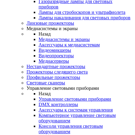
Газоразрядные лампы для световых
приборов
Лампы для стробоскопов и ультрафиолета
Лампы накаливания для световых приборов
Линзовые прожекторы
Медиасистемы и экраны
Назад
Медиасистемы и экраны
Аксессуары к медиасистемам
Видеомикшеры
Видеопроекторы
Медиасерверы
Нестандартные прожекторы
Прожекторы следящего света
Профильные прожекторы
Световые сканеры
Управление световыми приборами
Назад
Управление световыми приборами
DMX контроллеры
Аксессуары к системам управления
Компьютерное управление световым
оборудованием
Консоли управления световым
оборудованием