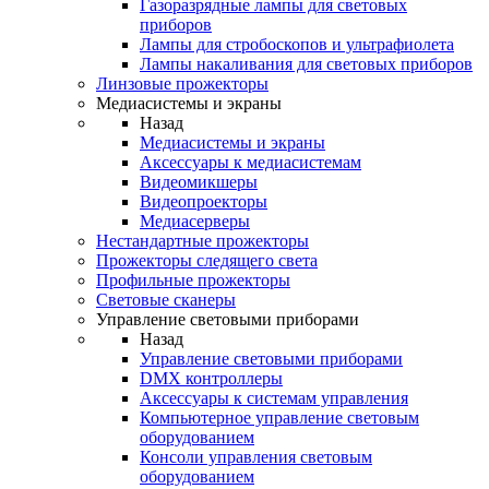
Газоразрядные лампы для световых
приборов
Лампы для стробоскопов и ультрафиолета
Лампы накаливания для световых приборов
Линзовые прожекторы
Медиасистемы и экраны
Назад
Медиасистемы и экраны
Аксессуары к медиасистемам
Видеомикшеры
Видеопроекторы
Медиасерверы
Нестандартные прожекторы
Прожекторы следящего света
Профильные прожекторы
Световые сканеры
Управление световыми приборами
Назад
Управление световыми приборами
DMX контроллеры
Аксессуары к системам управления
Компьютерное управление световым
оборудованием
Консоли управления световым
оборудованием