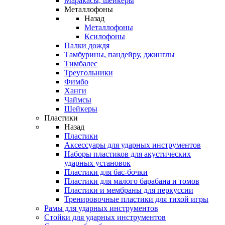
Маракасы, шейкеры
Металлофоны
Назад
Металлофоны
Ксилофоны
Палки дождя
Тамбурины, пандейру, джинглы
Тимбалес
Треугольники
Фимбо
Ханги
Чаймсы
Шейкеры
Пластики
Назад
Пластики
Аксессуары для ударных инструментов
Наборы пластиков для акустических
ударных установок
Пластики для бас-бочки
Пластики для малого барабана и томов
Пластики и мембраны для перкуссии
Тренировочные пластики для тихой игры
Рамы для ударных инструментов
Стойки для ударных инструментов