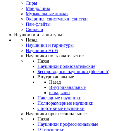
Лиры
Мандолины
Музыкальные ложки
Окарины, свистульки, свистки
Пан-флейты
Свирели
Наушники и гарнитуры
Назад
Наушники и гарнитуры
Наушники Hi-Fi
Наушники пользовательские
Назад
Наушники пользовательские
Беспроводные наушники (bluetooth)
Внутриканальные
Назад
Внутриканальные
вкладыши
Накладные наушники
Полноразмерные наушники
Спортивные наушники
Наушники профессиональные
Назад
Наушники профессиональные
DJ-наушники