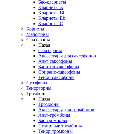
Бас-кларнеты
Кларнеты A
Кларнеты Bb
Кларнеты Eb
Кларнеты С
Корнеты
Мелофоны
Саксофоны
Назад
Саксофоны
Аксессуары для саксофонов
Альт-саксофоны
Баритон-саксофоны
Сопрано-саксофоны
Тенор-саксофоны
Сузафоны
Теноргорны
Тромбоны
Назад
Тромбоны
Аксессуары для тромбонов
Альт-тромбоны
Бас-тромбоны
Помповые тромбоны
Тенор-тромбоны