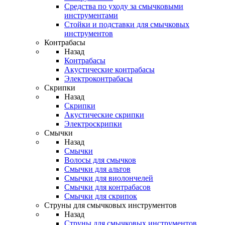
Средства по уходу за смычковыми
инструментами
Стойки и подставки для смычковых
инструментов
Контрабасы
Назад
Контрабасы
Акустические контрабасы
Электроконтрабасы
Скрипки
Назад
Скрипки
Акустические скрипки
Электроскрипки
Смычки
Назад
Смычки
Волосы для смычков
Смычки для альтов
Смычки для виолончелей
Смычки для контрабасов
Смычки для скрипок
Струны для смычковых инструментов
Назад
Струны для смычковых инструментов