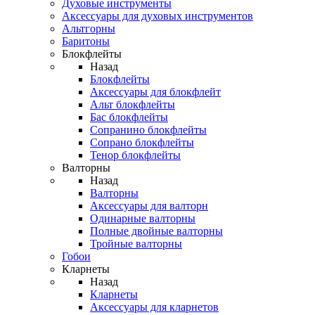
Духовые инструменты
Аксессуары для духовых инструментов
Альтгорны
Баритоны
Блокфлейты
Назад
Блокфлейты
Аксессуары для блокфлейт
Альт блокфлейты
Бас блокфлейты
Сопранино блокфлейты
Сопрано блокфлейты
Тенор блокфлейты
Валторны
Назад
Валторны
Аксессуары для валторн
Одинарные валторны
Полные двойные валторны
Тройные валторны
Гобои
Кларнеты
Назад
Кларнеты
Аксессуары для кларнетов