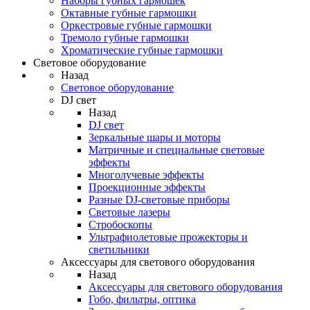
Наборы губных гармошек
Октавные губные гармошки
Оркестровые губные гармошки
Тремоло губные гармошки
Хроматические губные гармошки
Световое оборудование
Назад
Световое оборудование
DJ свет
Назад
DJ свет
Зеркальные шары и моторы
Матричные и специальные световые
эффекты
Многолучевые эффекты
Проекционные эффекты
Разные DJ-световые приборы
Световые лазеры
Стробоскопы
Ультрафиолетовые прожекторы и
светильники
Аксессуары для светового оборудования
Назад
Аксессуары для светового оборудования
Гобо, фильтры, оптика