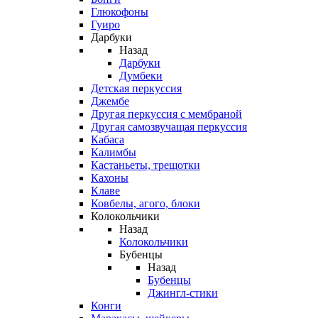
Глюкофоны
Гуиро
Дарбуки
Назад
Дарбуки
Думбеки
Детская перкуссия
Джембе
Другая перкуссия с мембраной
Другая самозвучащая перкуссия
Кабаса
Калимбы
Кастаньеты, трещотки
Кахоны
Клаве
Ковбелы, агого, блоки
Колокольчики
Назад
Колокольчики
Бубенцы
Назад
Бубенцы
Джингл-стики
Конги