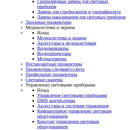
Газоразрядные лампы для световых
приборов
Лампы для стробоскопов и ультрафиолета
Лампы накаливания для световых приборов
Линзовые прожекторы
Медиасистемы и экраны
Назад
Медиасистемы и экраны
Аксессуары к медиасистемам
Видеомикшеры
Видеопроекторы
Медиасерверы
Нестандартные прожекторы
Прожекторы следящего света
Профильные прожекторы
Световые сканеры
Управление световыми приборами
Назад
Управление световыми приборами
DMX контроллеры
Аксессуары к системам управления
Компьютерное управление световым
оборудованием
Консоли управления световым
оборудованием