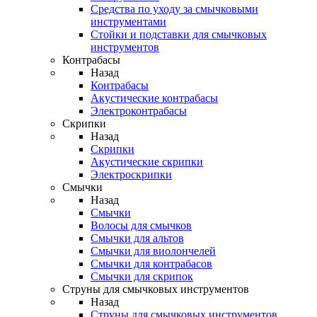
Средства по уходу за смычковыми
инструментами
Стойки и подставки для смычковых
инструментов
Контрабасы
Назад
Контрабасы
Акустические контрабасы
Электроконтрабасы
Скрипки
Назад
Скрипки
Акустические скрипки
Электроскрипки
Смычки
Назад
Смычки
Волосы для смычков
Смычки для альтов
Смычки для виолончелей
Смычки для контрабасов
Смычки для скрипок
Струны для смычковых инструментов
Назад
Струны для смычковых инструментов