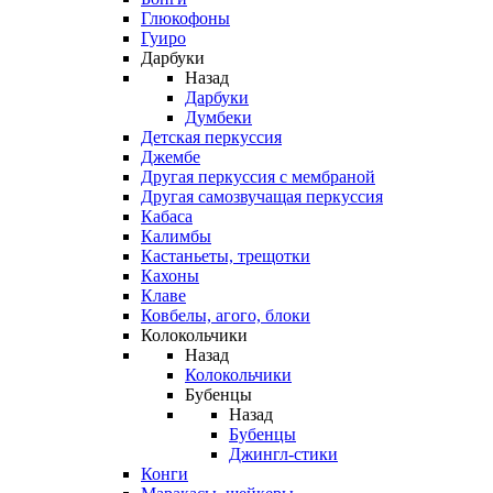
Глюкофоны
Гуиро
Дарбуки
Назад
Дарбуки
Думбеки
Детская перкуссия
Джембе
Другая перкуссия с мембраной
Другая самозвучащая перкуссия
Кабаса
Калимбы
Кастаньеты, трещотки
Кахоны
Клаве
Ковбелы, агого, блоки
Колокольчики
Назад
Колокольчики
Бубенцы
Назад
Бубенцы
Джингл-стики
Конги