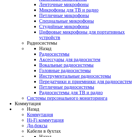
Ленточные микрофоны
Микрофоны для ТВ и радио
Петличные микрофоны
Специальные микрофоны
Студийные микрофоны
Цифровые микрофоны для портативных
устройств
Радиосистемы
Назад
Радиосистемы
Аксессуары для радиосистем
Вокальные радиосистемы
Головные радиосистемы
Инструментальные радиосистемы
Передатчики и приемники для радиосистем
Петличные радиосистемы
Радиосистемы для ТВ и радио
Системы персонального мониторинга
Коммутация
Назад
Коммутация
Hi-Fi коммутация
Ди-боксы
Кабели в бухтах
Назад