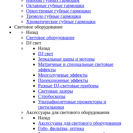
Наборы губных гармошек
Октавные губные гармошки
Оркестровые губные гармошки
Тремоло губные гармошки
Хроматические губные гармошки
Световое оборудование
Назад
Световое оборудование
DJ свет
Назад
DJ свет
Зеркальные шары и моторы
Матричные и специальные световые
эффекты
Многолучевые эффекты
Проекционные эффекты
Разные DJ-световые приборы
Световые лазеры
Стробоскопы
Ультрафиолетовые прожекторы и
светильники
Аксессуары для светового оборудования
Назад
Аксессуары для светового оборудования
Гобо, фильтры, оптика