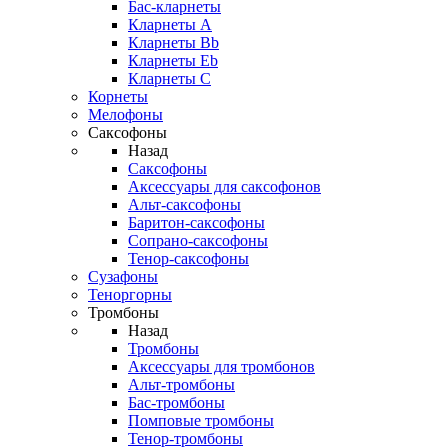
Бас-кларнеты
Кларнеты A
Кларнеты Bb
Кларнеты Eb
Кларнеты С
Корнеты
Мелофоны
Саксофоны
Назад
Саксофоны
Аксессуары для саксофонов
Альт-саксофоны
Баритон-саксофоны
Сопрано-саксофоны
Тенор-саксофоны
Сузафоны
Теноргорны
Тромбоны
Назад
Тромбоны
Аксессуары для тромбонов
Альт-тромбоны
Бас-тромбоны
Помповые тромбоны
Тенор-тромбоны