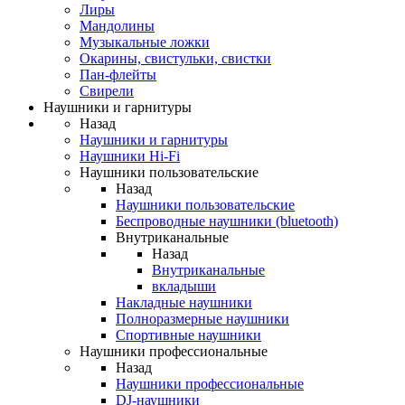
Лиры
Мандолины
Музыкальные ложки
Окарины, свистульки, свистки
Пан-флейты
Свирели
Наушники и гарнитуры
Назад
Наушники и гарнитуры
Наушники Hi-Fi
Наушники пользовательские
Назад
Наушники пользовательские
Беспроводные наушники (bluetooth)
Внутриканальные
Назад
Внутриканальные
вкладыши
Накладные наушники
Полноразмерные наушники
Спортивные наушники
Наушники профессиональные
Назад
Наушники профессиональные
DJ-наушники