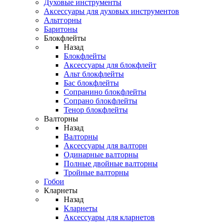
Духовые инструменты
Аксессуары для духовых инструментов
Альтгорны
Баритоны
Блокфлейты
Назад
Блокфлейты
Аксессуары для блокфлейт
Альт блокфлейты
Бас блокфлейты
Сопранино блокфлейты
Сопрано блокфлейты
Тенор блокфлейты
Валторны
Назад
Валторны
Аксессуары для валторн
Одинарные валторны
Полные двойные валторны
Тройные валторны
Гобои
Кларнеты
Назад
Кларнеты
Аксессуары для кларнетов