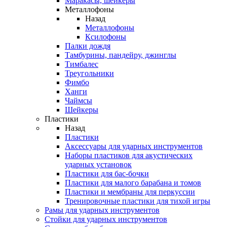
Маракасы, шейкеры
Металлофоны
Назад
Металлофоны
Ксилофоны
Палки дождя
Тамбурины, пандейру, джинглы
Тимбалес
Треугольники
Фимбо
Ханги
Чаймсы
Шейкеры
Пластики
Назад
Пластики
Аксессуары для ударных инструментов
Наборы пластиков для акустических
ударных установок
Пластики для бас-бочки
Пластики для малого барабана и томов
Пластики и мембраны для перкуссии
Тренировочные пластики для тихой игры
Рамы для ударных инструментов
Стойки для ударных инструментов