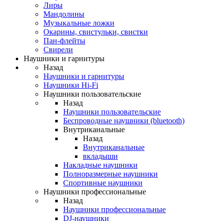
Лиры
Мандолины
Музыкальные ложки
Окарины, свистульки, свистки
Пан-флейты
Свирели
Наушники и гарнитуры
Назад
Наушники и гарнитуры
Наушники Hi-Fi
Наушники пользовательские
Назад
Наушники пользовательские
Беспроводные наушники (bluetooth)
Внутриканальные
Назад
Внутриканальные
вкладыши
Накладные наушники
Полноразмерные наушники
Спортивные наушники
Наушники профессиональные
Назад
Наушники профессиональные
DJ-наушники