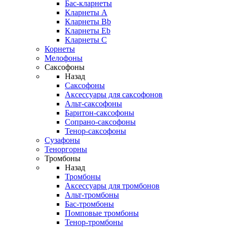
Бас-кларнеты
Кларнеты A
Кларнеты Bb
Кларнеты Eb
Кларнеты С
Корнеты
Мелофоны
Саксофоны
Назад
Саксофоны
Аксессуары для саксофонов
Альт-саксофоны
Баритон-саксофоны
Сопрано-саксофоны
Тенор-саксофоны
Сузафоны
Теноргорны
Тромбоны
Назад
Тромбоны
Аксессуары для тромбонов
Альт-тромбоны
Бас-тромбоны
Помповые тромбоны
Тенор-тромбоны