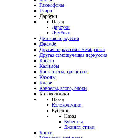
Глюкофоны
Гуиро
Дарбуки
Назад
Дарбуки
Думбеки
Детская перкуссия
Джембе
Другая перкуссия с мембраной
Другая самозвучащая перкуссия
Кабаса
Калимбы
Кастаньеты, трещотки
Кахоны
Клаве
Ковбелы, агого, блоки
Колокольчики
Назад
Колокольчики
Бубенцы
Назад
Бубенцы
Джингл-стики
Конги