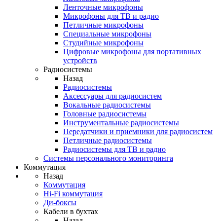
Ленточные микрофоны
Микрофоны для ТВ и радио
Петличные микрофоны
Специальные микрофоны
Студийные микрофоны
Цифровые микрофоны для портативных
устройств
Радиосистемы
Назад
Радиосистемы
Аксессуары для радиосистем
Вокальные радиосистемы
Головные радиосистемы
Инструментальные радиосистемы
Передатчики и приемники для радиосистем
Петличные радиосистемы
Радиосистемы для ТВ и радио
Системы персонального мониторинга
Коммутация
Назад
Коммутация
Hi-Fi коммутация
Ди-боксы
Кабели в бухтах
Назад