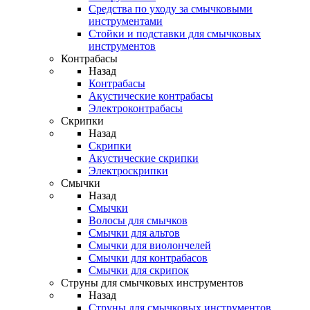
Средства по уходу за смычковыми
инструментами
Стойки и подставки для смычковых
инструментов
Контрабасы
Назад
Контрабасы
Акустические контрабасы
Электроконтрабасы
Скрипки
Назад
Скрипки
Акустические скрипки
Электроскрипки
Смычки
Назад
Смычки
Волосы для смычков
Смычки для альтов
Смычки для виолончелей
Смычки для контрабасов
Смычки для скрипок
Струны для смычковых инструментов
Назад
Струны для смычковых инструментов