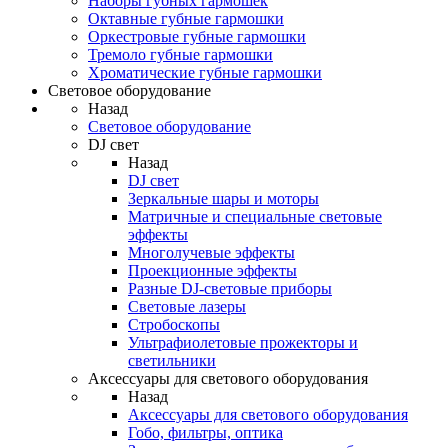
Наборы губных гармошек
Октавные губные гармошки
Оркестровые губные гармошки
Тремоло губные гармошки
Хроматические губные гармошки
Световое оборудование
Назад
Световое оборудование
DJ свет
Назад
DJ свет
Зеркальные шары и моторы
Матричные и специальные световые
эффекты
Многолучевые эффекты
Проекционные эффекты
Разные DJ-световые приборы
Световые лазеры
Стробоскопы
Ультрафиолетовые прожекторы и
светильники
Аксессуары для светового оборудования
Назад
Аксессуары для светового оборудования
Гобо, фильтры, оптика