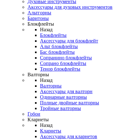
Духовые инструменты
Аксессуары для духовых инструментов
Альтгорны
Баритоны
Блокфлейты
Назад
Блокфлейты
Аксессуары для блокфлейт
Альт блокфлейты
Бас блокфлейты
Сопранино блокфлейты
Сопрано блокфлейты
Тенор блокфлейты
Валторны
Назад
Валторны
Аксессуары для валторн
Одинарные валторны
Полные двойные валторны
Тройные валторны
Гобои
Кларнеты
Назад
Кларнеты
Аксессуары для кларнетов