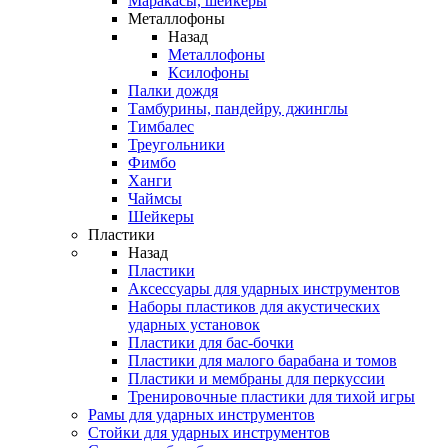
Маракасы, шейкеры
Металлофоны
Назад
Металлофоны
Ксилофоны
Палки дождя
Тамбурины, пандейру, джинглы
Тимбалес
Треугольники
Фимбо
Ханги
Чаймсы
Шейкеры
Пластики
Назад
Пластики
Аксессуары для ударных инструментов
Наборы пластиков для акустических
ударных установок
Пластики для бас-бочки
Пластики для малого барабана и томов
Пластики и мембраны для перкуссии
Тренировочные пластики для тихой игры
Рамы для ударных инструментов
Стойки для ударных инструментов