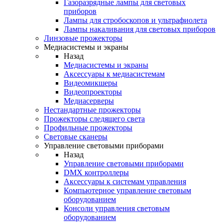
Газоразрядные лампы для световых
приборов
Лампы для стробоскопов и ультрафиолета
Лампы накаливания для световых приборов
Линзовые прожекторы
Медиасистемы и экраны
Назад
Медиасистемы и экраны
Аксессуары к медиасистемам
Видеомикшеры
Видеопроекторы
Медиасерверы
Нестандартные прожекторы
Прожекторы следящего света
Профильные прожекторы
Световые сканеры
Управление световыми приборами
Назад
Управление световыми приборами
DMX контроллеры
Аксессуары к системам управления
Компьютерное управление световым
оборудованием
Консоли управления световым
оборудованием