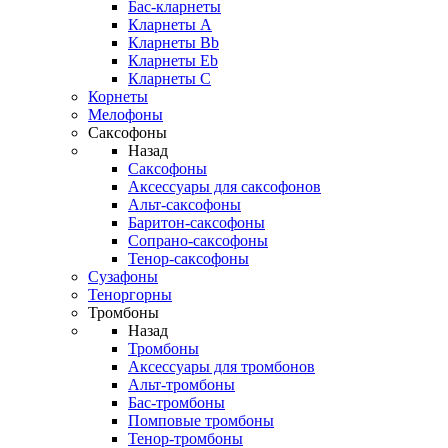
Бас-кларнеты
Кларнеты A
Кларнеты Bb
Кларнеты Eb
Кларнеты С
Корнеты
Мелофоны
Саксофоны
Назад
Саксофоны
Аксессуары для саксофонов
Альт-саксофоны
Баритон-саксофоны
Сопрано-саксофоны
Тенор-саксофоны
Сузафоны
Теноргорны
Тромбоны
Назад
Тромбоны
Аксессуары для тромбонов
Альт-тромбоны
Бас-тромбоны
Помповые тромбоны
Тенор-тромбоны