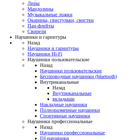
Лиры
Мандолины
Музыкальные ложки
Окарины, свистульки, свистки
Пан-флейты
Свирели
Наушники и гарнитуры
Назад
Наушники и гарнитуры
Наушники Hi-Fi
Наушники пользовательские
Назад
Наушники пользовательские
Беспроводные наушники (bluetooth)
Внутриканальные
Назад
Внутриканальные
вкладыши
Накладные наушники
Полноразмерные наушники
Спортивные наушники
Наушники профессиональные
Назад
Наушники профессиональные
DJ-наушники