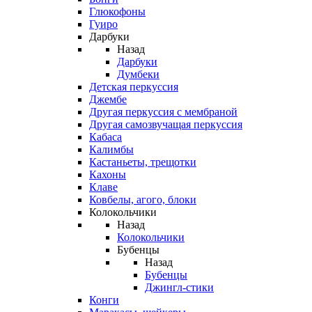
Глюкофоны
Гуиро
Дарбуки
Назад
Дарбуки
Думбеки
Детская перкуссия
Джембе
Другая перкуссия с мембраной
Другая самозвучащая перкуссия
Кабаса
Калимбы
Кастаньеты, трещотки
Кахоны
Клаве
Ковбелы, агого, блоки
Колокольчики
Назад
Колокольчики
Бубенцы
Назад
Бубенцы
Джингл-стики
Конги