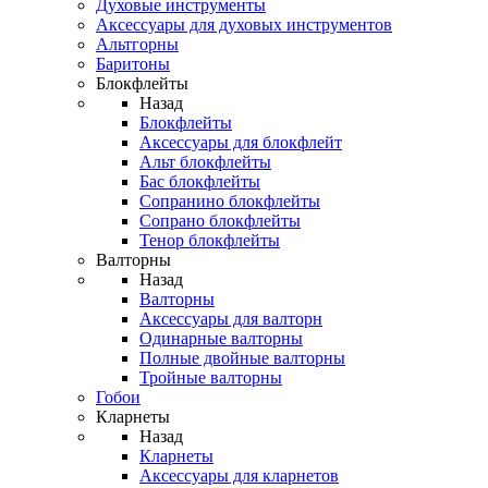
Духовые инструменты
Аксессуары для духовых инструментов
Альтгорны
Баритоны
Блокфлейты
Назад
Блокфлейты
Аксессуары для блокфлейт
Альт блокфлейты
Бас блокфлейты
Сопранино блокфлейты
Сопрано блокфлейты
Тенор блокфлейты
Валторны
Назад
Валторны
Аксессуары для валторн
Одинарные валторны
Полные двойные валторны
Тройные валторны
Гобои
Кларнеты
Назад
Кларнеты
Аксессуары для кларнетов