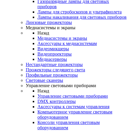
Газоразрядные лампы для световых
приборов
Лампы для стробоскопов и ультрафиолета
Лампы накаливания для световых приборов
Линзовые прожекторы
Медиасистемы и экраны
Назад
Медиасистемы и экраны
Аксессуары к медиасистемам
Видеомикшеры
Видеопроекторы
Медиасерверы
Нестандартные прожекторы
Прожекторы следящего света
Профильные прожекторы
Световые сканеры
Управление световыми приборами
Назад
Управление световыми приборами
DMX контроллеры
Аксессуары к системам управления
Компьютерное управление световым
оборудованием
Консоли управления световым
оборудованием