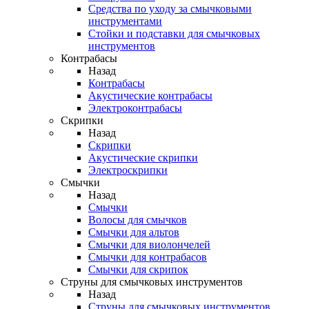
Средства по уходу за смычковыми
инструментами
Стойки и подставки для смычковых
инструментов
Контрабасы
Назад
Контрабасы
Акустические контрабасы
Электроконтрабасы
Скрипки
Назад
Скрипки
Акустические скрипки
Электроскрипки
Смычки
Назад
Смычки
Волосы для смычков
Смычки для альтов
Смычки для виолончелей
Смычки для контрабасов
Смычки для скрипок
Струны для смычковых инструментов
Назад
Струны для смычковых инструментов