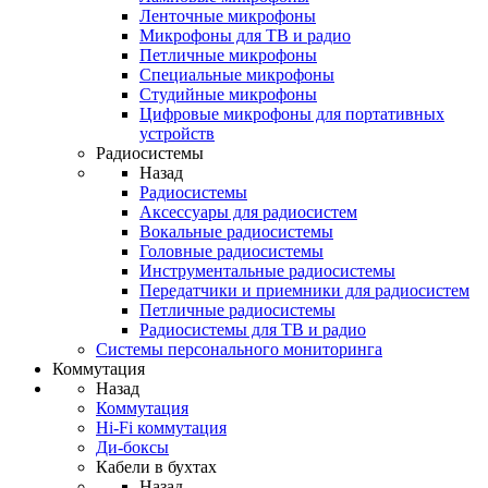
Ленточные микрофоны
Микрофоны для ТВ и радио
Петличные микрофоны
Специальные микрофоны
Студийные микрофоны
Цифровые микрофоны для портативных
устройств
Радиосистемы
Назад
Радиосистемы
Аксессуары для радиосистем
Вокальные радиосистемы
Головные радиосистемы
Инструментальные радиосистемы
Передатчики и приемники для радиосистем
Петличные радиосистемы
Радиосистемы для ТВ и радио
Системы персонального мониторинга
Коммутация
Назад
Коммутация
Hi-Fi коммутация
Ди-боксы
Кабели в бухтах
Назад