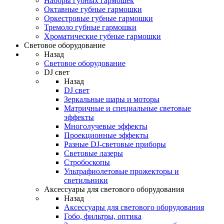
Наборы губных гармошек
Октавные губные гармошки
Оркестровые губные гармошки
Тремоло губные гармошки
Хроматические губные гармошки
Световое оборудование
Назад
Световое оборудование
DJ свет
Назад
DJ свет
Зеркальные шары и моторы
Матричные и специальные световые
эффекты
Многолучевые эффекты
Проекционные эффекты
Разные DJ-световые приборы
Световые лазеры
Стробоскопы
Ультрафиолетовые прожекторы и
светильники
Аксессуары для светового оборудования
Назад
Аксессуары для светового оборудования
Гобо, фильтры, оптика