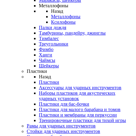
Маракасы, шейкеры
Металлофоны
Назад
Металлофоны
Ксилофоны
Палки дождя
Тамбурины, пандейру, джинглы
Тимбалес
Треугольники
Фимбо
Ханги
Чаймсы
Шейкеры
Пластики
Назад
Пластики
Аксессуары для ударных инструментов
Наборы пластиков для акустических
ударных установок
Пластики для бас-бочки
Пластики для малого барабана и томов
Пластики и мембраны для перкуссии
Тренировочные пластики для тихой игры
Рамы для ударных инструментов
Стойки для ударных инструментов