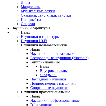
Лиры
Мандолины
Музыкальные ложки
Окарины, свистульки, свистки
Пан-флейты
Свирели
Наушники и гарнитуры
Назад
Наушники и гарнитуры
Наушники Hi-Fi
Наушники пользовательские
Назад
Наушники пользовательские
Беспроводные наушники (bluetooth)
Внутриканальные
Назад
Внутриканальные
вкладыши
Накладные наушники
Полноразмерные наушники
Спортивные наушники
Наушники профессиональные
Назад
Наушники профессиональные
DJ-наушники