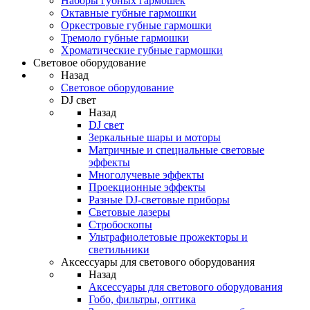
Наборы губных гармошек
Октавные губные гармошки
Оркестровые губные гармошки
Тремоло губные гармошки
Хроматические губные гармошки
Световое оборудование
Назад
Световое оборудование
DJ свет
Назад
DJ свет
Зеркальные шары и моторы
Матричные и специальные световые
эффекты
Многолучевые эффекты
Проекционные эффекты
Разные DJ-световые приборы
Световые лазеры
Стробоскопы
Ультрафиолетовые прожекторы и
светильники
Аксессуары для светового оборудования
Назад
Аксессуары для светового оборудования
Гобо, фильтры, оптика