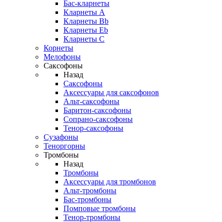
Бас-кларнеты
Кларнеты A
Кларнеты Bb
Кларнеты Eb
Кларнеты С
Корнеты
Мелофоны
Саксофоны
Назад
Саксофоны
Аксессуары для саксофонов
Альт-саксофоны
Баритон-саксофоны
Сопрано-саксофоны
Тенор-саксофоны
Сузафоны
Теноргорны
Тромбоны
Назад
Тромбоны
Аксессуары для тромбонов
Альт-тромбоны
Бас-тромбоны
Помповые тромбоны
Тенор-тромбоны