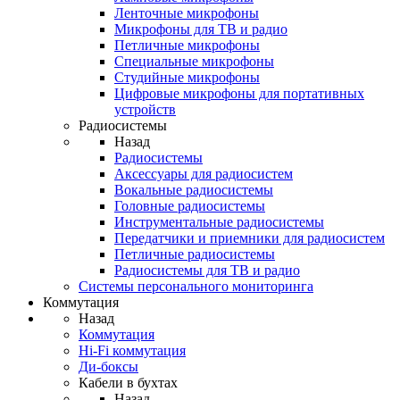
Ленточные микрофоны
Микрофоны для ТВ и радио
Петличные микрофоны
Специальные микрофоны
Студийные микрофоны
Цифровые микрофоны для портативных
устройств
Радиосистемы
Назад
Радиосистемы
Аксессуары для радиосистем
Вокальные радиосистемы
Головные радиосистемы
Инструментальные радиосистемы
Передатчики и приемники для радиосистем
Петличные радиосистемы
Радиосистемы для ТВ и радио
Системы персонального мониторинга
Коммутация
Назад
Коммутация
Hi-Fi коммутация
Ди-боксы
Кабели в бухтах
Назад