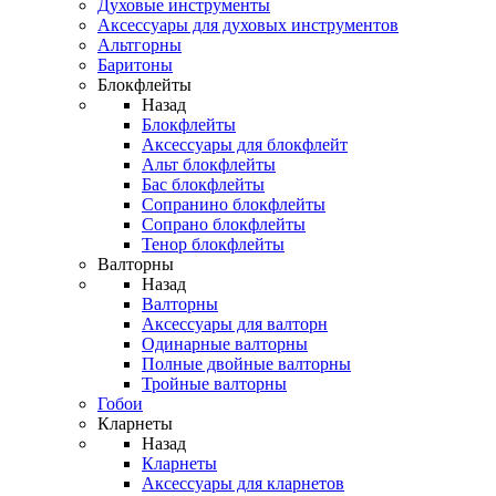
Духовые инструменты
Аксессуары для духовых инструментов
Альтгорны
Баритоны
Блокфлейты
Назад
Блокфлейты
Аксессуары для блокфлейт
Альт блокфлейты
Бас блокфлейты
Сопранино блокфлейты
Сопрано блокфлейты
Тенор блокфлейты
Валторны
Назад
Валторны
Аксессуары для валторн
Одинарные валторны
Полные двойные валторны
Тройные валторны
Гобои
Кларнеты
Назад
Кларнеты
Аксессуары для кларнетов