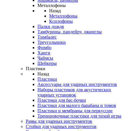
Маракасы, шейкеры
Металлофоны
Назад
Металлофоны
Ксилофоны
Палки дождя
Тамбурины, пандейру, джинглы
Тимбалес
Треугольники
Фимбо
Ханги
Чаймсы
Шейкеры
Пластики
Назад
Пластики
Аксессуары для ударных инструментов
Наборы пластиков для акустических
ударных установок
Пластики для бас-бочки
Пластики для малого барабана и томов
Пластики и мембраны для перкуссии
Тренировочные пластики для тихой игры
Рамы для ударных инструментов
Стойки для ударных инструментов