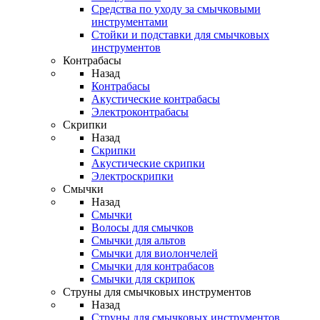
Средства по уходу за смычковыми
инструментами
Стойки и подставки для смычковых
инструментов
Контрабасы
Назад
Контрабасы
Акустические контрабасы
Электроконтрабасы
Скрипки
Назад
Скрипки
Акустические скрипки
Электроскрипки
Смычки
Назад
Смычки
Волосы для смычков
Смычки для альтов
Смычки для виолончелей
Смычки для контрабасов
Смычки для скрипок
Струны для смычковых инструментов
Назад
Струны для смычковых инструментов