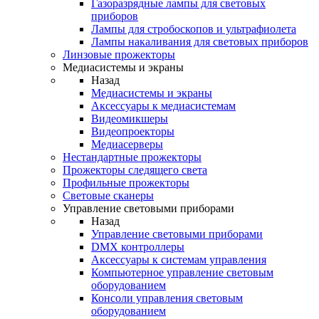
Газоразрядные лампы для световых
приборов
Лампы для стробоскопов и ультрафиолета
Лампы накаливания для световых приборов
Линзовые прожекторы
Медиасистемы и экраны
Назад
Медиасистемы и экраны
Аксессуары к медиасистемам
Видеомикшеры
Видеопроекторы
Медиасерверы
Нестандартные прожекторы
Прожекторы следящего света
Профильные прожекторы
Световые сканеры
Управление световыми приборами
Назад
Управление световыми приборами
DMX контроллеры
Аксессуары к системам управления
Компьютерное управление световым
оборудованием
Консоли управления световым
оборудованием