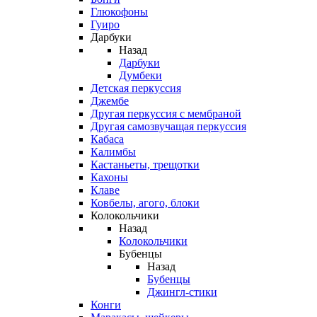
Глюкофоны
Гуиро
Дарбуки
Назад
Дарбуки
Думбеки
Детская перкуссия
Джембе
Другая перкуссия с мембраной
Другая самозвучащая перкуссия
Кабаса
Калимбы
Кастаньеты, трещотки
Кахоны
Клаве
Ковбелы, агого, блоки
Колокольчики
Назад
Колокольчики
Бубенцы
Назад
Бубенцы
Джингл-стики
Конги