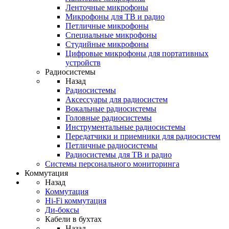
Ленточные микрофоны
Микрофоны для ТВ и радио
Петличные микрофоны
Специальные микрофоны
Студийные микрофоны
Цифровые микрофоны для портативных
устройств
Радиосистемы
Назад
Радиосистемы
Аксессуары для радиосистем
Вокальные радиосистемы
Головные радиосистемы
Инструментальные радиосистемы
Передатчики и приемники для радиосистем
Петличные радиосистемы
Радиосистемы для ТВ и радио
Системы персонального мониторинга
Коммутация
Назад
Коммутация
Hi-Fi коммутация
Ди-боксы
Кабели в бухтах
Назад