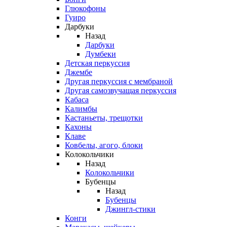
Глюкофоны
Гуиро
Дарбуки
Назад
Дарбуки
Думбеки
Детская перкуссия
Джембе
Другая перкуссия с мембраной
Другая самозвучащая перкуссия
Кабаса
Калимбы
Кастаньеты, трещотки
Кахоны
Клаве
Ковбелы, агого, блоки
Колокольчики
Назад
Колокольчики
Бубенцы
Назад
Бубенцы
Джингл-стики
Конги