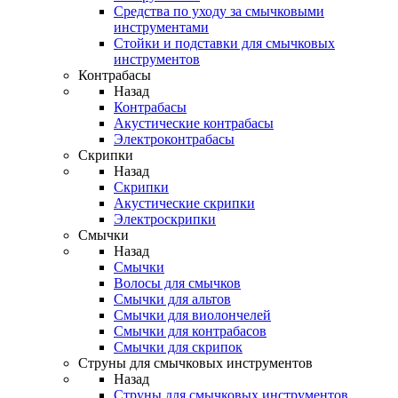
Средства по уходу за смычковыми
инструментами
Стойки и подставки для смычковых
инструментов
Контрабасы
Назад
Контрабасы
Акустические контрабасы
Электроконтрабасы
Скрипки
Назад
Скрипки
Акустические скрипки
Электроскрипки
Смычки
Назад
Смычки
Волосы для смычков
Смычки для альтов
Смычки для виолончелей
Смычки для контрабасов
Смычки для скрипок
Струны для смычковых инструментов
Назад
Струны для смычковых инструментов