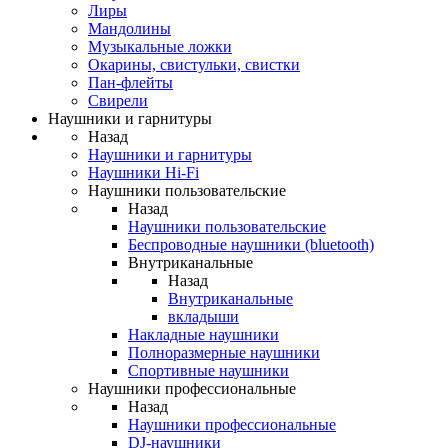
Лиры
Мандолины
Музыкальные ложки
Окарины, свистульки, свистки
Пан-флейты
Свирели
Наушники и гарнитуры
Назад
Наушники и гарнитуры
Наушники Hi-Fi
Наушники пользовательские
Назад
Наушники пользовательские
Беспроводные наушники (bluetooth)
Внутриканальные
Назад
Внутриканальные
вкладыши
Накладные наушники
Полноразмерные наушники
Спортивные наушники
Наушники профессиональные
Назад
Наушники профессиональные
DJ-наушники