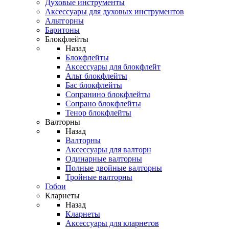
Духовые инструменты
Аксессуары для духовых инструментов
Альтгорны
Баритоны
Блокфлейты
Назад
Блокфлейты
Аксессуары для блокфлейт
Альт блокфлейты
Бас блокфлейты
Сопранино блокфлейты
Сопрано блокфлейты
Тенор блокфлейты
Валторны
Назад
Валторны
Аксессуары для валторн
Одинарные валторны
Полные двойные валторны
Тройные валторны
Гобои
Кларнеты
Назад
Кларнеты
Аксессуары для кларнетов