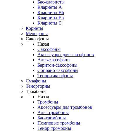
Бас-кларнеты
Кларнеты A
Кларнеты Bb
Кларнеты Eb
Кларнеты С
Корнеты
Мелофоны
Саксофоны
Назад
Саксофоны
Аксессуары для саксофонов
Альт-саксофоны
Баритон-саксофоны
Сопрано-саксофоны
Тенор-саксофоны
Сузафоны
Теноргорны
Тромбоны
Назад
Тромбоны
Аксессуары для тромбонов
Альт-тромбоны
Бас-тромбоны
Помповые тромбоны
Тенор-тромбоны