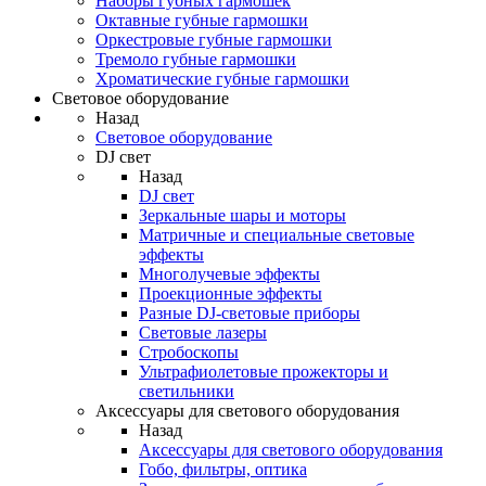
Наборы губных гармошек
Октавные губные гармошки
Оркестровые губные гармошки
Тремоло губные гармошки
Хроматические губные гармошки
Световое оборудование
Назад
Световое оборудование
DJ свет
Назад
DJ свет
Зеркальные шары и моторы
Матричные и специальные световые
эффекты
Многолучевые эффекты
Проекционные эффекты
Разные DJ-световые приборы
Световые лазеры
Стробоскопы
Ультрафиолетовые прожекторы и
светильники
Аксессуары для светового оборудования
Назад
Аксессуары для светового оборудования
Гобо, фильтры, оптика