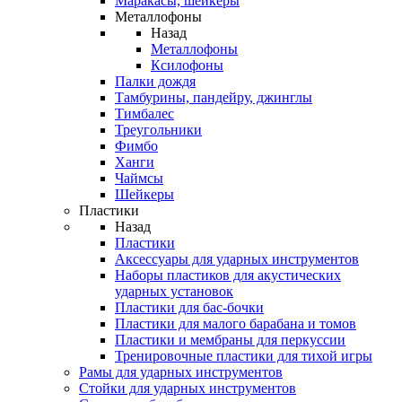
Маракасы, шейкеры
Металлофоны
Назад
Металлофоны
Ксилофоны
Палки дождя
Тамбурины, пандейру, джинглы
Тимбалес
Треугольники
Фимбо
Ханги
Чаймсы
Шейкеры
Пластики
Назад
Пластики
Аксессуары для ударных инструментов
Наборы пластиков для акустических
ударных установок
Пластики для бас-бочки
Пластики для малого барабана и томов
Пластики и мембраны для перкуссии
Тренировочные пластики для тихой игры
Рамы для ударных инструментов
Стойки для ударных инструментов