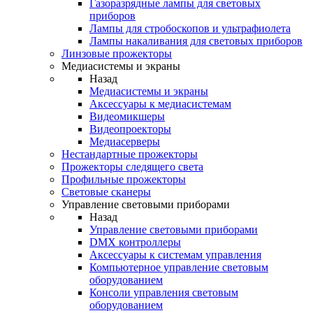
Газоразрядные лампы для световых
приборов
Лампы для стробоскопов и ультрафиолета
Лампы накаливания для световых приборов
Линзовые прожекторы
Медиасистемы и экраны
Назад
Медиасистемы и экраны
Аксессуары к медиасистемам
Видеомикшеры
Видеопроекторы
Медиасерверы
Нестандартные прожекторы
Прожекторы следящего света
Профильные прожекторы
Световые сканеры
Управление световыми приборами
Назад
Управление световыми приборами
DMX контроллеры
Аксессуары к системам управления
Компьютерное управление световым
оборудованием
Консоли управления световым
оборудованием