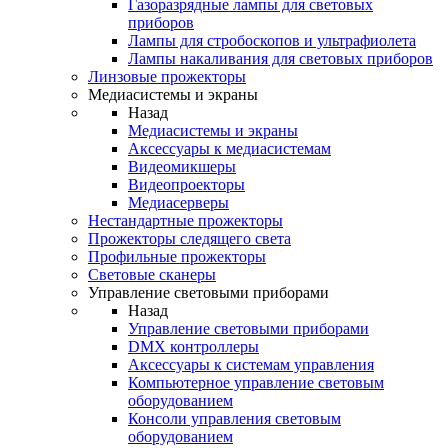
Газоразрядные лампы для световых
приборов
Лампы для стробоскопов и ультрафиолета
Лампы накаливания для световых приборов
Линзовые прожекторы
Медиасистемы и экраны
Назад
Медиасистемы и экраны
Аксессуары к медиасистемам
Видеомикшеры
Видеопроекторы
Медиасерверы
Нестандартные прожекторы
Прожекторы следящего света
Профильные прожекторы
Световые сканеры
Управление световыми приборами
Назад
Управление световыми приборами
DMX контроллеры
Аксессуары к системам управления
Компьютерное управление световым
оборудованием
Консоли управления световым
оборудованием