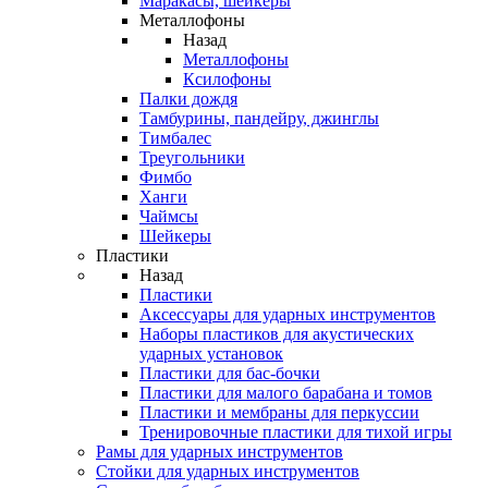
Маракасы, шейкеры
Металлофоны
Назад
Металлофоны
Ксилофоны
Палки дождя
Тамбурины, пандейру, джинглы
Тимбалес
Треугольники
Фимбо
Ханги
Чаймсы
Шейкеры
Пластики
Назад
Пластики
Аксессуары для ударных инструментов
Наборы пластиков для акустических
ударных установок
Пластики для бас-бочки
Пластики для малого барабана и томов
Пластики и мембраны для перкуссии
Тренировочные пластики для тихой игры
Рамы для ударных инструментов
Стойки для ударных инструментов