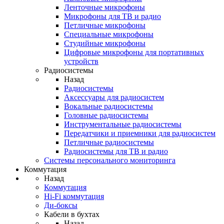
Ленточные микрофоны
Микрофоны для ТВ и радио
Петличные микрофоны
Специальные микрофоны
Студийные микрофоны
Цифровые микрофоны для портативных
устройств
Радиосистемы
Назад
Радиосистемы
Аксессуары для радиосистем
Вокальные радиосистемы
Головные радиосистемы
Инструментальные радиосистемы
Передатчики и приемники для радиосистем
Петличные радиосистемы
Радиосистемы для ТВ и радио
Системы персонального мониторинга
Коммутация
Назад
Коммутация
Hi-Fi коммутация
Ди-боксы
Кабели в бухтах
Назад