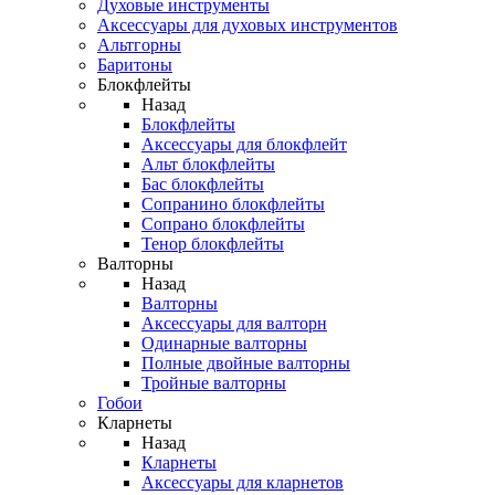
Духовые инструменты
Аксессуары для духовых инструментов
Альтгорны
Баритоны
Блокфлейты
Назад
Блокфлейты
Аксессуары для блокфлейт
Альт блокфлейты
Бас блокфлейты
Сопранино блокфлейты
Сопрано блокфлейты
Тенор блокфлейты
Валторны
Назад
Валторны
Аксессуары для валторн
Одинарные валторны
Полные двойные валторны
Тройные валторны
Гобои
Кларнеты
Назад
Кларнеты
Аксессуары для кларнетов