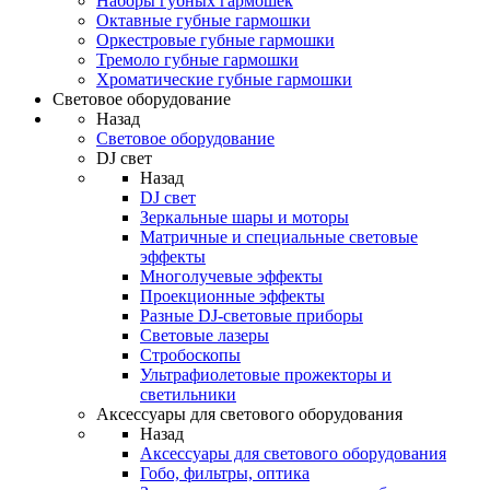
Наборы губных гармошек
Октавные губные гармошки
Оркестровые губные гармошки
Тремоло губные гармошки
Хроматические губные гармошки
Световое оборудование
Назад
Световое оборудование
DJ свет
Назад
DJ свет
Зеркальные шары и моторы
Матричные и специальные световые
эффекты
Многолучевые эффекты
Проекционные эффекты
Разные DJ-световые приборы
Световые лазеры
Стробоскопы
Ультрафиолетовые прожекторы и
светильники
Аксессуары для светового оборудования
Назад
Аксессуары для светового оборудования
Гобо, фильтры, оптика