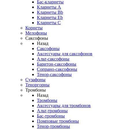
Бас-кларнеты
Кларнеты A
Кларнеты Bb
Кларнеты Eb
Кларнеты С
Корнеты
Мелофоны
Саксофоны
Назад
Саксофоны
Аксессуары для саксофонов
Альт-саксофоны
Баритон-саксофоны
Сопрано-саксофоны
Тенор-саксофоны
Сузафоны
Теноргорны
Тромбоны
Назад
Тромбоны
Аксессуары для тромбонов
Альт-тромбоны
Бас-тромбоны
Помповые тромбоны
Тенор-тромбоны