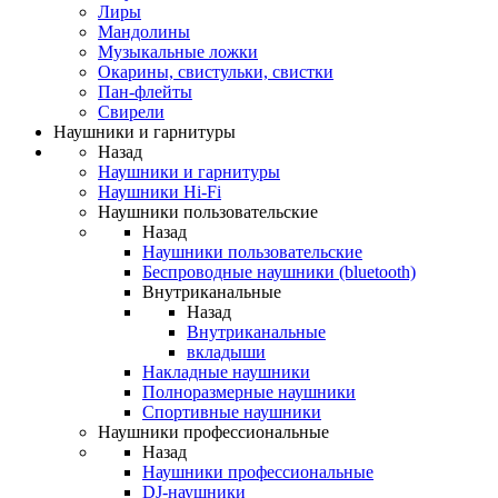
Лиры
Мандолины
Музыкальные ложки
Окарины, свистульки, свистки
Пан-флейты
Свирели
Наушники и гарнитуры
Назад
Наушники и гарнитуры
Наушники Hi-Fi
Наушники пользовательские
Назад
Наушники пользовательские
Беспроводные наушники (bluetooth)
Внутриканальные
Назад
Внутриканальные
вкладыши
Накладные наушники
Полноразмерные наушники
Спортивные наушники
Наушники профессиональные
Назад
Наушники профессиональные
DJ-наушники