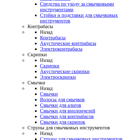
Средства по уходу за смычковыми
инструментами
Стойки и подставки для смычковых
инструментов
Контрабасы
Назад
Контрабасы
Акустические контрабасы
Электроконтрабасы
Скрипки
Назад
Скрипки
Акустические скрипки
Электроскрипки
Смычки
Назад
Смычки
Волосы для смычков
Смычки для альтов
Смычки для виолончелей
Смычки для контрабасов
Смычки для скрипок
Струны для смычковых инструментов
Назад
Струны для смычковых инструментов