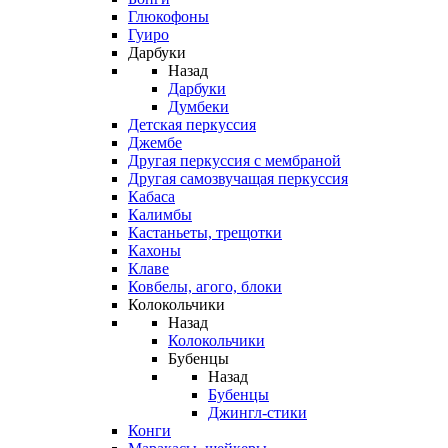
Глюкофоны
Гуиро
Дарбуки
Назад
Дарбуки
Думбеки
Детская перкуссия
Джембе
Другая перкуссия с мембраной
Другая самозвучащая перкуссия
Кабаса
Калимбы
Кастаньеты, трещотки
Кахоны
Клаве
Ковбелы, агого, блоки
Колокольчики
Назад
Колокольчики
Бубенцы
Назад
Бубенцы
Джингл-стики
Конги