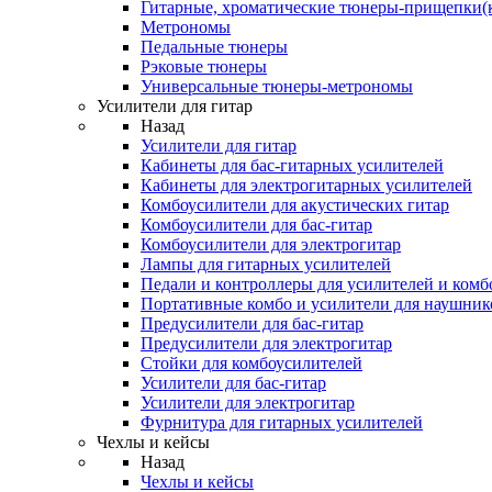
Гитарные, хроматические тюнеры-прищепки(
Метрономы
Педальные тюнеры
Рэковые тюнеры
Универсальные тюнеры-метрономы
Усилители для гитар
Назад
Усилители для гитар
Кабинеты для бас-гитарных усилителей
Кабинеты для электрогитарных усилителей
Комбоусилители для акустических гитар
Комбоусилители для бас-гитар
Комбоусилители для электрогитар
Лампы для гитарных усилителей
Педали и контроллеры для усилителей и комб
Портативные комбо и усилители для наушник
Предусилители для бас-гитар
Предусилители для электрогитар
Стойки для комбоусилителей
Усилители для бас-гитар
Усилители для электрогитар
Фурнитура для гитарных усилителей
Чехлы и кейсы
Назад
Чехлы и кейсы