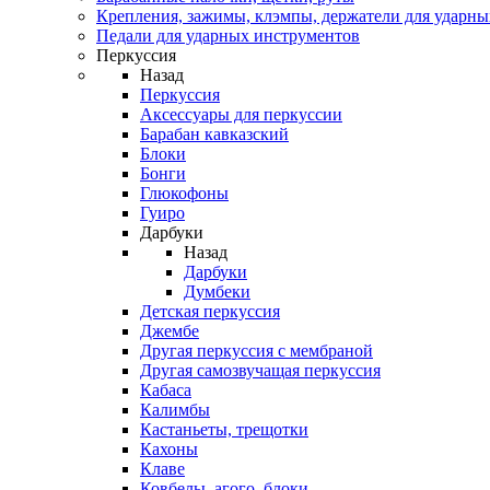
Крепления, зажимы, клэмпы, держатели для ударн
Педали для ударных инструментов
Перкуссия
Назад
Перкуссия
Аксессуары для перкуссии
Барабан кавказский
Блоки
Бонги
Глюкофоны
Гуиро
Дарбуки
Назад
Дарбуки
Думбеки
Детская перкуссия
Джембе
Другая перкуссия с мембраной
Другая самозвучащая перкуссия
Кабаса
Калимбы
Кастаньеты, трещотки
Кахоны
Клаве
Ковбелы, агого, блоки