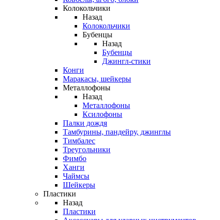
Колокольчики
Назад
Колокольчики
Бубенцы
Назад
Бубенцы
Джингл-стики
Конги
Маракасы, шейкеры
Металлофоны
Назад
Металлофоны
Ксилофоны
Палки дождя
Тамбурины, пандейру, джинглы
Тимбалес
Треугольники
Фимбо
Ханги
Чаймсы
Шейкеры
Пластики
Назад
Пластики