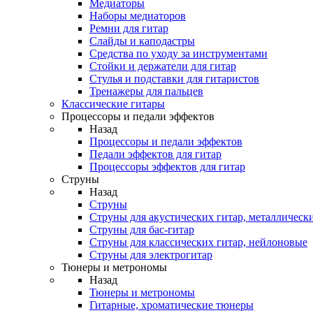
Медиаторы
Наборы медиаторов
Ремни для гитар
Слайды и каподастры
Средства по уходу за инструментами
Стойки и держатели для гитар
Стулья и подставки для гитаристов
Тренажеры для пальцев
Классические гитары
Процессоры и педали эффектов
Назад
Процессоры и педали эффектов
Педали эффектов для гитар
Процессоры эффектов для гитар
Струны
Назад
Струны
Струны для акустических гитар, металлическ
Струны для бас-гитар
Струны для классических гитар, нейлоновые
Струны для электрогитар
Тюнеры и метрономы
Назад
Тюнеры и метрономы
Гитарные, хроматические тюнеры