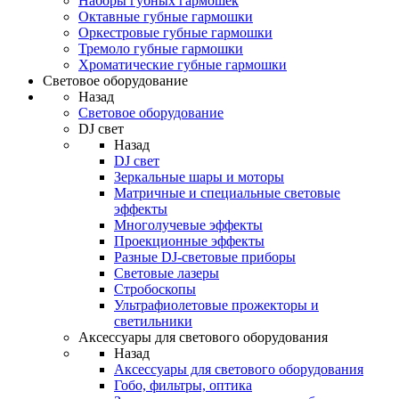
Наборы губных гармошек
Октавные губные гармошки
Оркестровые губные гармошки
Тремоло губные гармошки
Хроматические губные гармошки
Световое оборудование
Назад
Световое оборудование
DJ свет
Назад
DJ свет
Зеркальные шары и моторы
Матричные и специальные световые
эффекты
Многолучевые эффекты
Проекционные эффекты
Разные DJ-световые приборы
Световые лазеры
Стробоскопы
Ультрафиолетовые прожекторы и
светильники
Аксессуары для светового оборудования
Назад
Аксессуары для светового оборудования
Гобо, фильтры, оптика