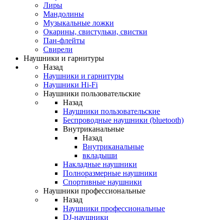
Лиры
Мандолины
Музыкальные ложки
Окарины, свистульки, свистки
Пан-флейты
Свирели
Наушники и гарнитуры
Назад
Наушники и гарнитуры
Наушники Hi-Fi
Наушники пользовательские
Назад
Наушники пользовательские
Беспроводные наушники (bluetooth)
Внутриканальные
Назад
Внутриканальные
вкладыши
Накладные наушники
Полноразмерные наушники
Спортивные наушники
Наушники профессиональные
Назад
Наушники профессиональные
DJ-наушники