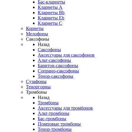
Бас-кларнеты
Кларнеты A
Кларнеты Bb
Кларнеты Eb
Кларнеты С
Корнеты
Мелофоны
Саксофоны
Назад
Саксофоны
Аксессуары для саксофонов
Альт-саксофоны
Баритон-саксофоны
Сопрано-саксофоны
Тенор-саксофоны
Сузафоны
Теноргорны
Тромбоны
Назад
Тромбоны
Аксессуары для тромбонов
Альт-тромбоны
Бас-тромбоны
Помповые тромбоны
Тенор-тромбоны