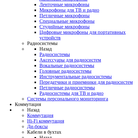
Ленточные микрофоны
Микрофоны для ТВ и радио
Петличные микрофоны
Специальные микрофоны
Студийные микрофоны
Цифровые микрофоны для портативных
устройств
Радиосистемы
Назад
Радиосистемы
Аксессуары для радиосистем
Вокальные радиосистемы
Головные радиосистемы
Инструментальные радиосистемы
Передатчики и приемники для радиосистем
Петличные радиосистемы
Радиосистемы для ТВ и радио
Системы персонального мониторинга
Коммутация
Назад
Коммутация
Hi-Fi коммутация
Ди-боксы
Кабели в бухтах
Назад