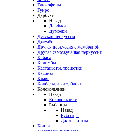
Глюкофоны
Гуиро
Дарбуки
Назад
Дарбуки
Думбеки
Детская перкуссия
Джембе
Другая перкуссия с мембраной
Другая самозвучащая перкуссия
Кабаса
Калимбы
Кастаньеты, трещотки
Кахоны
Клаве
Ковбелы, агого, блоки
Колокольчики
Назад
Колокольчики
Бубенцы
Назад
Бубенцы
Джингл-стики
Конги