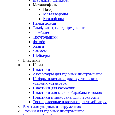
Маракасы, шейкеры
Металлофоны
Назад
Металлофоны
Ксилофоны
Палки дождя
Тамбурины, пандейру, джинглы
Тимбалес
Треугольники
Фимбо
Ханги
Чаймсы
Шейкеры
Пластики
Назад
Пластики
Аксессуары для ударных инструментов
Наборы пластиков для акустических
ударных установок
Пластики для бас-бочки
Пластики для малого барабана и томов
Пластики и мембраны для перкуссии
Тренировочные пластики для тихой игры
Рамы для ударных инструментов
Стойки для ударных инструментов