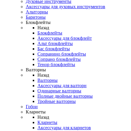
Духовые инструменты
Аксессуары для духовых инструментов
Альтгорны
Баритоны
Блокфлейты
Назад
Блокфлейты
Аксессуары для блокфлейт
Альт блокфлейты
Бас блокфлейты
Сопранино блокфлейты
Сопрано блокфлейты
Тенор блокфлейты
Валторны
Назад
Валторны
Аксессуары для валторн
Одинарные валторны
Полные двойные валторны
Тройные валторны
Гобои
Кларнеты
Назад
Кларнеты
Аксессуары для кларнетов