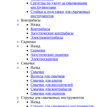
Средства по уходу за смычковыми
инструментами
Стойки и подставки для смычковых
инструментов
Контрабасы
Назад
Контрабасы
Акустические контрабасы
Электроконтрабасы
Скрипки
Назад
Скрипки
Акустические скрипки
Электроскрипки
Смычки
Назад
Смычки
Волосы для смычков
Смычки для альтов
Смычки для виолончелей
Смычки для контрабасов
Смычки для скрипок
Струны для смычковых инструментов
Назад
Струны для смычковых инструментов