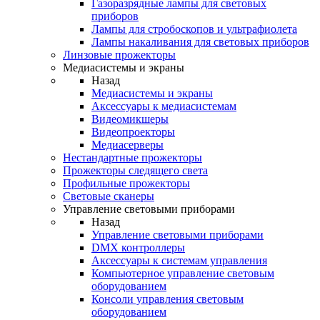
Газоразрядные лампы для световых
приборов
Лампы для стробоскопов и ультрафиолета
Лампы накаливания для световых приборов
Линзовые прожекторы
Медиасистемы и экраны
Назад
Медиасистемы и экраны
Аксессуары к медиасистемам
Видеомикшеры
Видеопроекторы
Медиасерверы
Нестандартные прожекторы
Прожекторы следящего света
Профильные прожекторы
Световые сканеры
Управление световыми приборами
Назад
Управление световыми приборами
DMX контроллеры
Аксессуары к системам управления
Компьютерное управление световым
оборудованием
Консоли управления световым
оборудованием