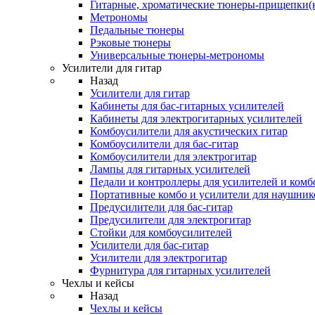
Гитарные, хроматические тюнеры-прищепки(
Метрономы
Педальные тюнеры
Рэковые тюнеры
Универсальные тюнеры-метрономы
Усилители для гитар
Назад
Усилители для гитар
Кабинеты для бас-гитарных усилителей
Кабинеты для электрогитарных усилителей
Комбоусилители для акустических гитар
Комбоусилители для бас-гитар
Комбоусилители для электрогитар
Лампы для гитарных усилителей
Педали и контроллеры для усилителей и комб
Портативные комбо и усилители для наушник
Предусилители для бас-гитар
Предусилители для электрогитар
Стойки для комбоусилителей
Усилители для бас-гитар
Усилители для электрогитар
Фурнитура для гитарных усилителей
Чехлы и кейсы
Назад
Чехлы и кейсы