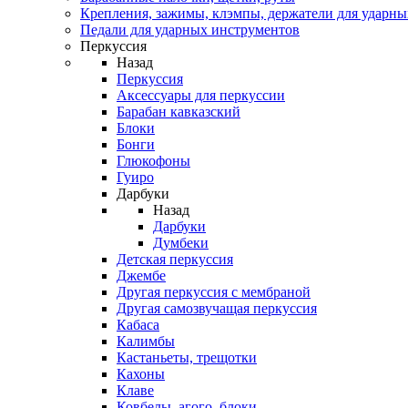
Крепления, зажимы, клэмпы, держатели для ударн
Педали для ударных инструментов
Перкуссия
Назад
Перкуссия
Аксессуары для перкуссии
Барабан кавказский
Блоки
Бонги
Глюкофоны
Гуиро
Дарбуки
Назад
Дарбуки
Думбеки
Детская перкуссия
Джембе
Другая перкуссия с мембраной
Другая самозвучащая перкуссия
Кабаса
Калимбы
Кастаньеты, трещотки
Кахоны
Клаве
Ковбелы, агого, блоки