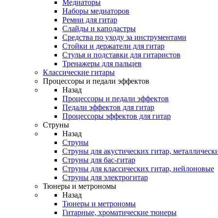
Медиаторы
Наборы медиаторов
Ремни для гитар
Слайды и каподастры
Средства по уходу за инструментами
Стойки и держатели для гитар
Стулья и подставки для гитаристов
Тренажеры для пальцев
Классические гитары
Процессоры и педали эффектов
Назад
Процессоры и педали эффектов
Педали эффектов для гитар
Процессоры эффектов для гитар
Струны
Назад
Струны
Струны для акустических гитар, металлическ
Струны для бас-гитар
Струны для классических гитар, нейлоновые
Струны для электрогитар
Тюнеры и метрономы
Назад
Тюнеры и метрономы
Гитарные, хроматические тюнеры