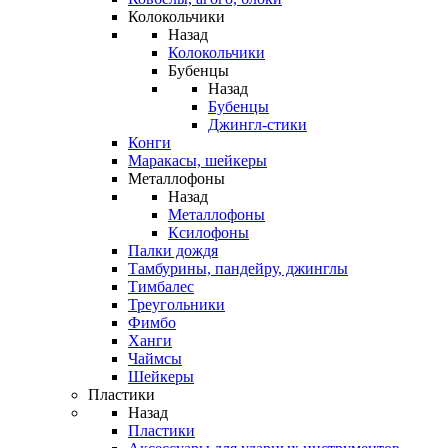
Колокольчики
Назад
Колокольчики
Бубенцы
Назад
Бубенцы
Джингл-стики
Конги
Маракасы, шейкеры
Металлофоны
Назад
Металлофоны
Ксилофоны
Палки дождя
Тамбурины, пандейру, джинглы
Тимбалес
Треугольники
Фимбо
Ханги
Чаймсы
Шейкеры
Пластики
Назад
Пластики