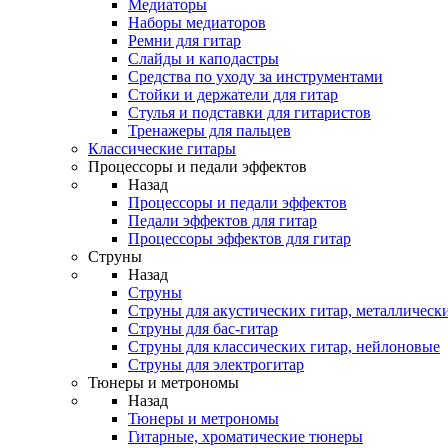
Медиаторы
Наборы медиаторов
Ремни для гитар
Слайды и каподастры
Средства по уходу за инструментами
Стойки и держатели для гитар
Стулья и подставки для гитаристов
Тренажеры для пальцев
Классические гитары
Процессоры и педали эффектов
Назад
Процессоры и педали эффектов
Педали эффектов для гитар
Процессоры эффектов для гитар
Струны
Назад
Струны
Струны для акустических гитар, металлическ
Струны для бас-гитар
Струны для классических гитар, нейлоновые
Струны для электрогитар
Тюнеры и метрономы
Назад
Тюнеры и метрономы
Гитарные, хроматические тюнеры