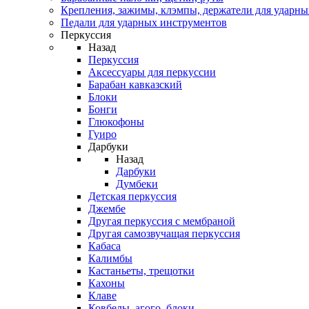
Крепления, зажимы, клэмпы, держатели для ударн
Педали для ударных инструментов
Перкуссия
Назад
Перкуссия
Аксессуары для перкуссии
Барабан кавказский
Блоки
Бонги
Глюкофоны
Гуиро
Дарбуки
Назад
Дарбуки
Думбеки
Детская перкуссия
Джембе
Другая перкуссия с мембраной
Другая самозвучащая перкуссия
Кабаса
Калимбы
Кастаньеты, трещотки
Кахоны
Клаве
Ковбелы, агого, блоки