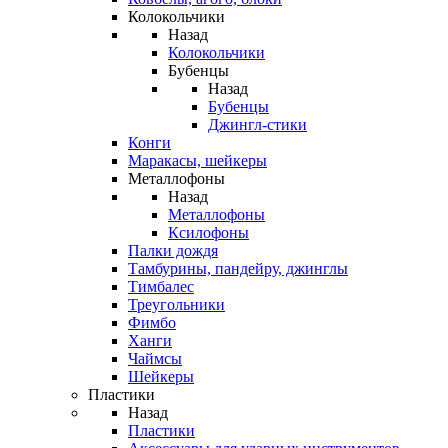
Колокольчики
Назад
Колокольчики
Бубенцы
Назад
Бубенцы
Джингл-стики
Конги
Маракасы, шейкеры
Металлофоны
Назад
Металлофоны
Ксилофоны
Палки дождя
Тамбурины, пандейру, джинглы
Тимбалес
Треугольники
Фимбо
Ханги
Чаймсы
Шейкеры
Пластики
Назад
Пластики