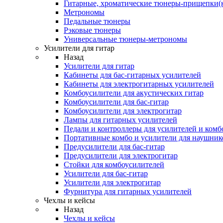
Гитарные, хроматические тюнеры-прищепки(
Метрономы
Педальные тюнеры
Рэковые тюнеры
Универсальные тюнеры-метрономы
Усилители для гитар
Назад
Усилители для гитар
Кабинеты для бас-гитарных усилителей
Кабинеты для электрогитарных усилителей
Комбоусилители для акустических гитар
Комбоусилители для бас-гитар
Комбоусилители для электрогитар
Лампы для гитарных усилителей
Педали и контроллеры для усилителей и комб
Портативные комбо и усилители для наушник
Предусилители для бас-гитар
Предусилители для электрогитар
Стойки для комбоусилителей
Усилители для бас-гитар
Усилители для электрогитар
Фурнитура для гитарных усилителей
Чехлы и кейсы
Назад
Чехлы и кейсы