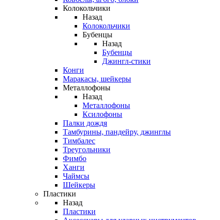
Колокольчики
Назад
Колокольчики
Бубенцы
Назад
Бубенцы
Джингл-стики
Конги
Маракасы, шейкеры
Металлофоны
Назад
Металлофоны
Ксилофоны
Палки дождя
Тамбурины, пандейру, джинглы
Тимбалес
Треугольники
Фимбо
Ханги
Чаймсы
Шейкеры
Пластики
Назад
Пластики