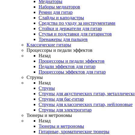
Медиаторы
Наборы медиаторов
Ремни для гитар
Слайды и каподастры
Средства по уходу за инструментами
Стойки и держатели для гитар
Стулья и подставки для гитаристов
Тренажеры для пальцев
Классические гитары
Процессоры и педали эффектов
Назад
Процессоры и педали эффектов
Педали эффектов для гитар
Процессоры эффектов для гитар
Струны
Назад
Струны
Струны для акустических гитар, металлическ
Струны для бас-гитар
Струны для классических гитар, нейлоновые
Струны для электрогитар
Тюнеры и метрономы
Назад
Тюнеры и метрономы
Гитарные, хроматические тюнеры