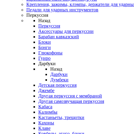
Крепления, зажимы, клэмпы, держатели для ударн
Педали для ударных инструментов
Перкуссия
Назад
Перкуссия
Аксессуары для перкуссии
Барабан кавказский
Блоки
Бонги
Глюкофоны
Гуиро
Дарбуки
Назад
Дарбуки
Думбеки
Детская перкуссия
Джембе
Другая перкуссия с мембраной
Другая самозвучащая перкуссия
Кабаса
Калимбы
Кастаньеты, трещотки
Кахоны
Клаве
Ковбелы, агого, блоки