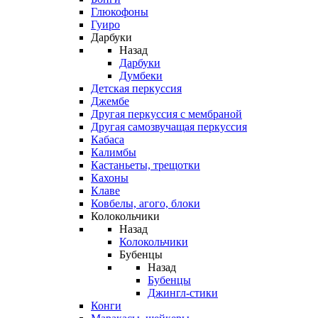
Глюкофоны
Гуиро
Дарбуки
Назад
Дарбуки
Думбеки
Детская перкуссия
Джембе
Другая перкуссия с мембраной
Другая самозвучащая перкуссия
Кабаса
Калимбы
Кастаньеты, трещотки
Кахоны
Клаве
Ковбелы, агого, блоки
Колокольчики
Назад
Колокольчики
Бубенцы
Назад
Бубенцы
Джингл-стики
Конги