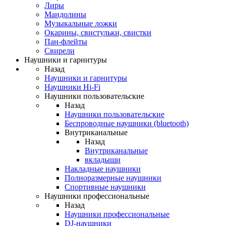
Лиры
Мандолины
Музыкальные ложки
Окарины, свистульки, свистки
Пан-флейты
Свирели
Наушники и гарнитуры
Назад
Наушники и гарнитуры
Наушники Hi-Fi
Наушники пользовательские
Назад
Наушники пользовательские
Беспроводные наушники (bluetooth)
Внутриканальные
Назад
Внутриканальные
вкладыши
Накладные наушники
Полноразмерные наушники
Спортивные наушники
Наушники профессиональные
Назад
Наушники профессиональные
DJ-наушники