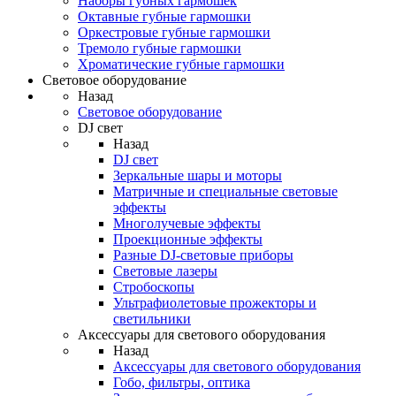
Наборы губных гармошек
Октавные губные гармошки
Оркестровые губные гармошки
Тремоло губные гармошки
Хроматические губные гармошки
Световое оборудование
Назад
Световое оборудование
DJ свет
Назад
DJ свет
Зеркальные шары и моторы
Матричные и специальные световые
эффекты
Многолучевые эффекты
Проекционные эффекты
Разные DJ-световые приборы
Световые лазеры
Стробоскопы
Ультрафиолетовые прожекторы и
светильники
Аксессуары для светового оборудования
Назад
Аксессуары для светового оборудования
Гобо, фильтры, оптика