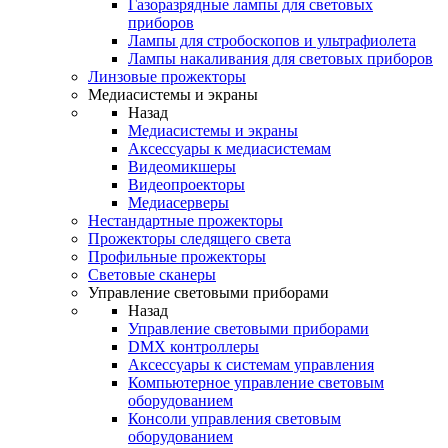
Газоразрядные лампы для световых
приборов
Лампы для стробоскопов и ультрафиолета
Лампы накаливания для световых приборов
Линзовые прожекторы
Медиасистемы и экраны
Назад
Медиасистемы и экраны
Аксессуары к медиасистемам
Видеомикшеры
Видеопроекторы
Медиасерверы
Нестандартные прожекторы
Прожекторы следящего света
Профильные прожекторы
Световые сканеры
Управление световыми приборами
Назад
Управление световыми приборами
DMX контроллеры
Аксессуары к системам управления
Компьютерное управление световым
оборудованием
Консоли управления световым
оборудованием