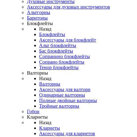
Духовые инструменты
Аксессуары для духовых инструментов
Альтгорны
Баритоны
Блокфлейты
Назад
Блокфлейты
Аксессуары для блокфлейт
Альт блокфлейты
Бас блокфлейты
Сопранино блокфлейты
Сопрано блокфлейты
Тенор блокфлейты
Валторны
Назад
Валторны
Аксессуары для валторн
Одинарные валторны
Полные двойные валторны
Тройные валторны
Гобои
Кларнеты
Назад
Кларнеты
Аксессуары для кларнетов