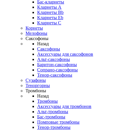
Бас-кларнеты
Кларнеты A
Кларнеты Bb
Кларнеты Eb
Кларнеты С
Корнеты
Мелофоны
Саксофоны
Назад
Саксофоны
Аксессуары для саксофонов
Альт-саксофоны
Баритон-саксофоны
Сопрано-саксофоны
Тенор-саксофоны
Сузафоны
Теноргорны
Тромбоны
Назад
Тромбоны
Аксессуары для тромбонов
Альт-тромбоны
Бас-тромбоны
Помповые тромбоны
Тенор-тромбоны