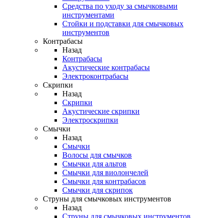
Средства по уходу за смычковыми
инструментами
Стойки и подставки для смычковых
инструментов
Контрабасы
Назад
Контрабасы
Акустические контрабасы
Электроконтрабасы
Скрипки
Назад
Скрипки
Акустические скрипки
Электроскрипки
Смычки
Назад
Смычки
Волосы для смычков
Смычки для альтов
Смычки для виолончелей
Смычки для контрабасов
Смычки для скрипок
Струны для смычковых инструментов
Назад
Струны для смычковых инструментов