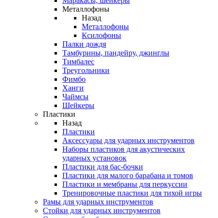
Маракасы, шейкеры
Металлофоны
Назад
Металлофоны
Ксилофоны
Палки дождя
Тамбурины, пандейру, джинглы
Тимбалес
Треугольники
Фимбо
Ханги
Чаймсы
Шейкеры
Пластики
Назад
Пластики
Аксессуары для ударных инструментов
Наборы пластиков для акустических
ударных установок
Пластики для бас-бочки
Пластики для малого барабана и томов
Пластики и мембраны для перкуссии
Тренировочные пластики для тихой игры
Рамы для ударных инструментов
Стойки для ударных инструментов