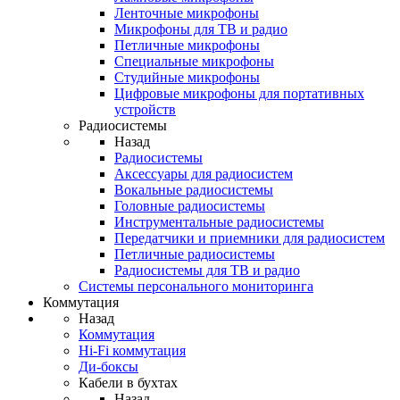
Ленточные микрофоны
Микрофоны для ТВ и радио
Петличные микрофоны
Специальные микрофоны
Студийные микрофоны
Цифровые микрофоны для портативных
устройств
Радиосистемы
Назад
Радиосистемы
Аксессуары для радиосистем
Вокальные радиосистемы
Головные радиосистемы
Инструментальные радиосистемы
Передатчики и приемники для радиосистем
Петличные радиосистемы
Радиосистемы для ТВ и радио
Системы персонального мониторинга
Коммутация
Назад
Коммутация
Hi-Fi коммутация
Ди-боксы
Кабели в бухтах
Назад